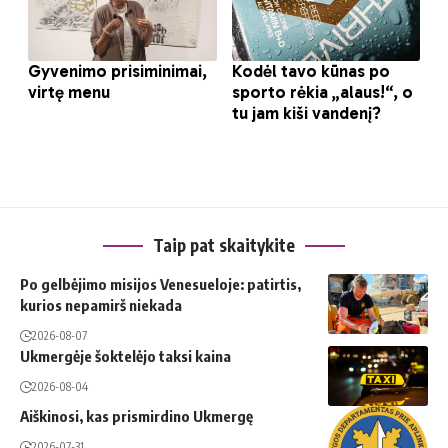
Taip pat skaitykite
Po gelbėjimo misijos Venesueloje: patirtis,
kurios nepamirš niekada
2026-08-07
Ukmergėje šoktelėjo taksi kaina
2026-08-04
Aiškinosi, kas prismirdino Ukmergę
2026-07-31