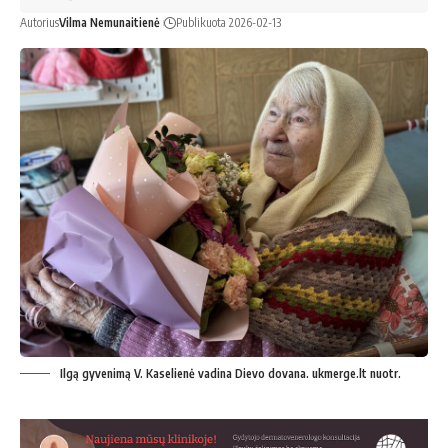
Autorius
Vilma Nemunaitienė
Publikuota 2026-02-13
Ilgą gyvenimą V. Kaselienė vadina Dievo dovana. ukmerge.lt nuotr.