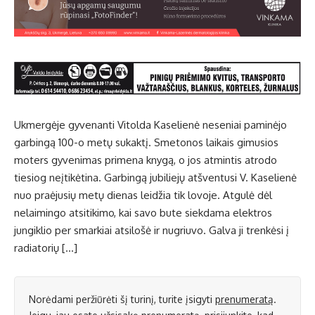
Ukmergėje gyvenanti Vitolda Kaselienė neseniai paminėjo
garbingą 100-o metų sukaktį. Smetonos laikais gimusios
moters gyvenimas primena knygą, o jos atmintis atrodo
tiesiog neįtikėtina. Garbingą jubiliejų atšventusi V. Kaselienė
nuo praėjusių metų dienas leidžia tik lovoje. Atgulė dėl
nelaimingo atsitikimo, kai savo bute siekdama elektros
jungiklio per smarkiai atsilošė ir nugriuvo. Galva ji trenkėsi į
radiatorių […]
Norėdami peržiūrėti šį turinį, turite įsigyti
prenumeratą
.