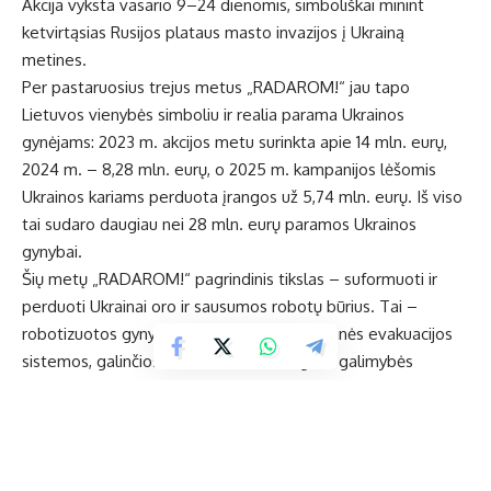
Akcija vyksta vasario 9–24 dienomis, simboliškai minint
ketvirtąsias Rusijos plataus masto invazijos į Ukrainą
metines.
Per pastaruosius trejus metus „RADAROM!“ jau tapo
Lietuvos vienybės simboliu ir realia parama Ukrainos
gynėjams: 2023 m. akcijos metu surinkta apie 14 mln. eurų,
2024 m. – 8,28 mln. eurų, o 2025 m. kampanijos lėšomis
Ukrainos kariams perduota įrangos už 5,74 mln. eurų. Iš viso
tai sudaro daugiau nei 28 mln. eurų paramos Ukrainos
gynybai.
Šių metų „RADAROM!“ pagrindinis tikslas – suformuoti ir
perduoti Ukrainai oro ir sausumos robotų būrius. Tai –
robotizuotos gynybos, logistikos ir medicininės evakuacijos
sistemos, galinčios veikti ten, kur žmogaus galimybės
ribotos.