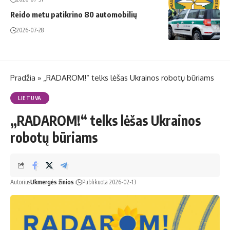
Reido metu patikrino 80 automobilių
2026-07-28
Pradžia
»
„RADAROM!“ telks lėšas Ukrainos robotų būriams
LIETUVA
„RADAROM!“ telks lėšas Ukrainos
robotų būriams
Autorius
Ukmergės žinios
Publikuota 2026-02-13