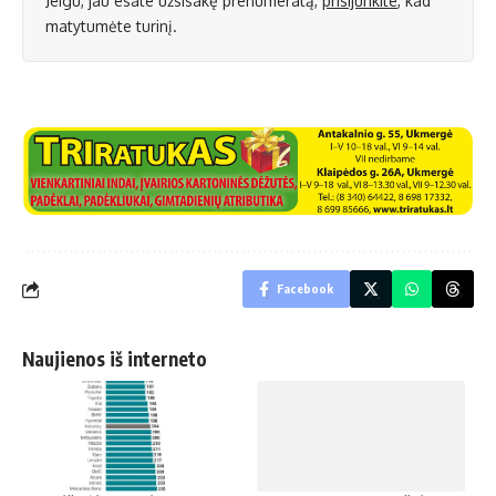
Jeigu, jau esate užsisakę prenumeratą,
prisijunkite
, kad
matytumėte turinį.
Facebook
Naujienos iš interneto