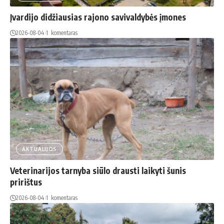
Įvardijo didžiausias rajono savivaldybės įmones
2026-08-04
1 komentaras
AKTUALIJOS
Veterinarijos tarnyba siūlo drausti laikyti šunis
pririštus
2026-08-04
1 komentaras