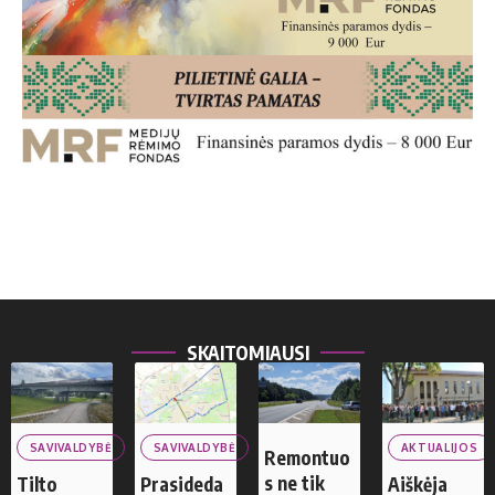
SKAITOMIAUSI
SAVIVALDYBĖ
SAVIVALDYBĖ
AKTUALIJOS
Remontuo
s ne tik
Tilto
Prasideda
Aiškėja