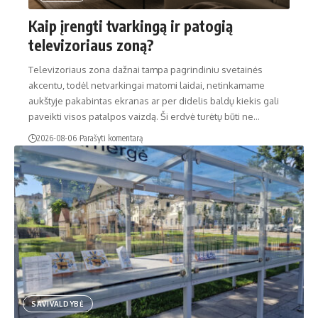
Kaip įrengti tvarkingą ir patogią
televizoriaus zoną?
Televizoriaus zona dažnai tampa pagrindiniu svetainės
akcentu, todėl netvarkingai matomi laidai, netinkamame
aukštyje pakabintas ekranas ar per didelis baldų kiekis gali
paveikti visos patalpos vaizdą. Ši erdvė turėtų būti ne…
2026-08-06
Parašyti komentarą
SAVIVALDYBĖ