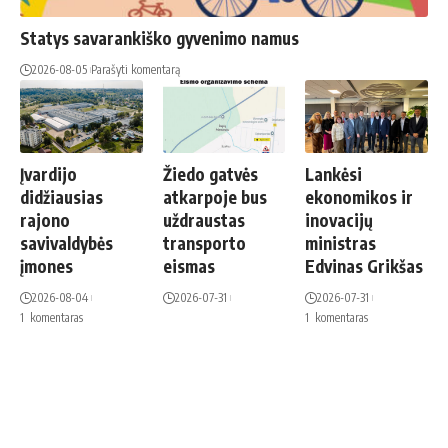
Statys savarankiško gyvenimo namus
2026-08-05
Parašyti komentarą
Įvardijo
Žiedo gatvės
Lankėsi
didžiausias
atkarpoje bus
ekonomikos ir
rajono
uždraustas
inovacijų
savivaldybės
transporto
ministras
įmones
eismas
Edvinas Grikšas
2026-08-04
2026-07-31
2026-07-31
1 komentaras
1 komentaras