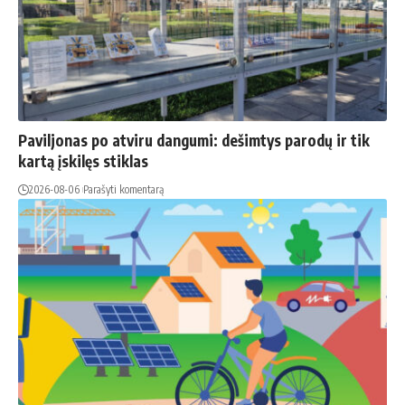
Paviljonas po atviru dangumi: dešimtys parodų ir tik
kartą įskilęs stiklas
2026-08-06
Parašyti komentarą