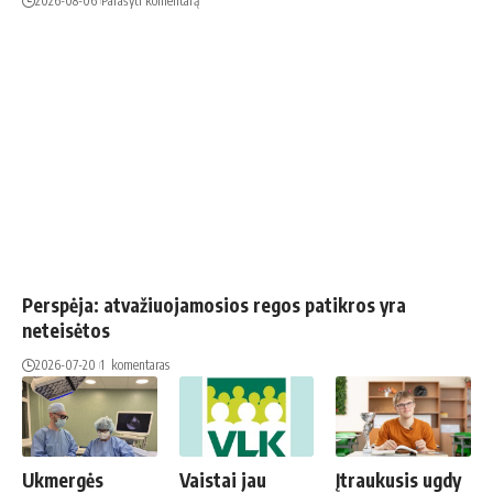
2026-08-06
Parašyti komentarą
Perspėja: atvažiuojamosios regos patikros yra
neteisėtos
2026-07-20
1 komentaras
Ukmergės
Vaistai jau
Įtraukusis ugdy