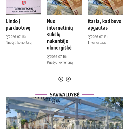
Lindo į
Nuo
Įtaria, kad buvo
parduotuvę
internetinių
apgautas
sukčių
2026-07-16
2026-07-13
nukentėjo
Parašyti komentarą
1 komentaras
ukmergiškė
2026-07-16
Parašyti komentarą
SAVIVALDYBĖ