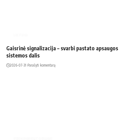
LIETUVA
Gaisrinė signalizacija – svarbi pastato apsaugos
sistemos dalis
2026-07-31
Parašyti komentarą
PRENUMERATORIAMS