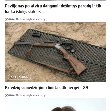
Paviljonas po atviru dangumi: dešimtys parodų ir tik
kartą įskilęs stiklas
2026-08-06
Parašyti komentarą
AKTUALIJOS
Briedžių sumedžiojimo limitas Ukmergei – 89
2026-08-06
Parašyti komentarą