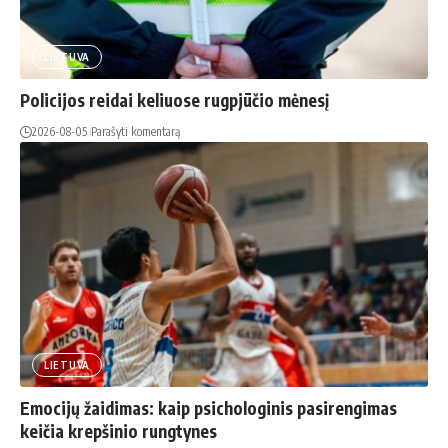
LIETUVA
Policijos reidai keliuose rugpjūčio mėnesį
2026-08-05
Parašyti komentarą
LIETUVA
Emocijų žaidimas: kaip psichologinis pasirengimas
keičia krepšinio rungtynes