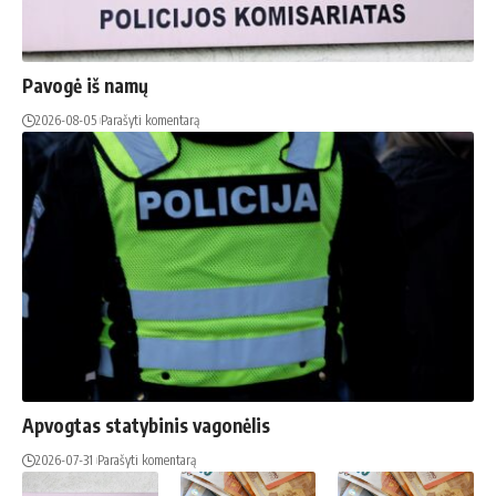
Pavogė iš namų
2026-08-05
Parašyti komentarą
Apvogtas statybinis vagonėlis
2026-07-31
Parašyti komentarą