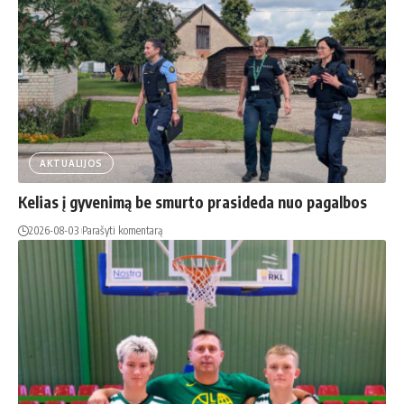
AKTUALIJOS
Kelias į gyvenimą be smurto prasideda nuo pagalbos
2026-08-03
Parašyti komentarą