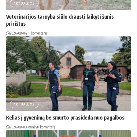
AKTUALIJOS
Veterinarijos tarnyba siūlo drausti laikyti šunis
pririštus
2026-08-04
1 komentaras
AKTUALIJOS
Kelias į gyvenimą be smurto prasideda nuo pagalbos
2026-08-03
Parašyti komentarą