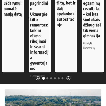
tiltą, bet ir
uždarymui
pagrindini
egzaminų
dalį
numatė
o
rezultatai
apylankos
naują datą
Ukmergės
– kol kas
autostrad
tilto
šimtukais
oje
remontas:
džiaugiasi
laikini
tik viena
eismo
gimnazija
ribojimai
Parašyti
ir svarbi
komentarą
informacij
a
gyventoja
ms
1 komentaras