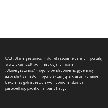
UAB „Ukmergės žinios“ – du laikraščius leidžianti ir portalą
www.ukzinios.lt
administruojanti įmonė.
„Ukmergės žinios“ – rajono bendruomenės gyvenimą
atspindintis miesto ir rajono aktualijų laikraštis, kuriame
kiekvienas gali išdėstyti savo nuomonę, skundą,
pastebėjimą, padėkoti ar pasidžiaugti.