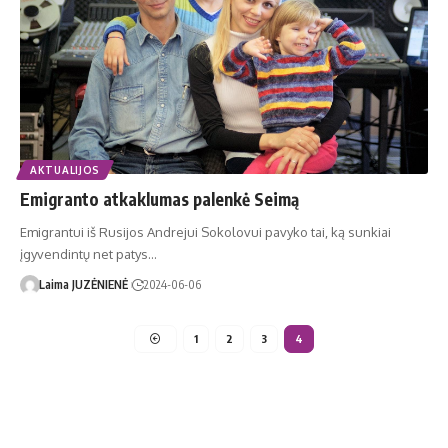
AKTUALIJOS
Emigranto atkaklumas palenkė Seimą
Emigrantui iš Rusijos Andrejui Sokolovui pavyko tai, ką sunkiai
įgyvendintų net patys…
Laima JUZĖNIENĖ
2024-06-06
1
2
3
4