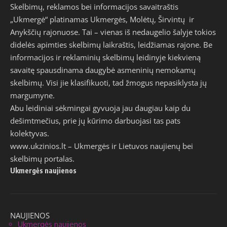
Skelbimų, reklamos bei informacijos savaitraštis
„Ukmergė“ platinamas Ukmergės, Molėtų, Širvintų ir
Anykščių rajonuose. Tai – vienas iš nedaugelio šalyje tokios
didelės apimties skelbimų laikraštis, leidžiamas rajone. Be
informacijos ir reklaminių skelbimų leidinyje kiekvieną
savaitę spausdinama daugybė asmeninių nemokamų
skelbimų. Visi jie klasifikuoti, tad žmogus nepasiklysta jų
margumyne.
Abu leidiniai sėkmingai gyvuoja jau daugiau kaip du
dešimtmečius, prie jų kūrimo darbuojasi tas pats
kolektyvas.
www.ukzinios.lt
– Ukmergės ir Lietuvos naujienų bei
skelbimų portalas.
Ukmergės naujienos
NAUJIENOS
Ukmergės naujienos