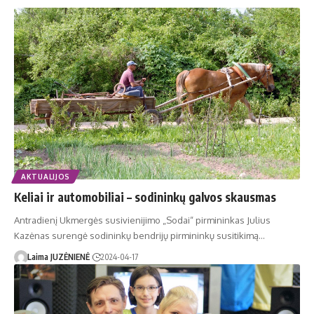
AKTUALIJOS
Keliai ir automobiliai – sodininkų galvos skausmas
Antradienį Ukmergės susivienijimo „Sodai“ pirmininkas Julius
Kazėnas surengė sodininkų bendrijų pirmininkų susitikimą…
Laima JUZĖNIENĖ
2024-04-17