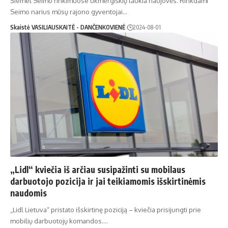
Šiemet Seimo rinkimuose ukmergiškių laukia naujovės. Rinkdami
Seimo narius mūsų rajono gyventojai…
Skaistė VASILIAUSKAITĖ - DANČENKOVIENĖ
2024-08-01
„Lidl“ kviečia iš arčiau susipažinti su mobilaus
darbuotojo pozicija ir jai teikiamomis išskirtinėmis
naudomis
„Lidl Lietuva“ pristato išskirtinę poziciją – kviečia prisijungti prie
mobilių darbuotojų komandos.…