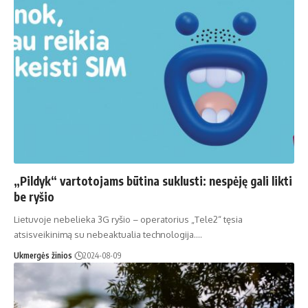
„Pildyk“ vartotojams būtina suklusti: nespėję gali likti
be ryšio
Lietuvoje nebelieka 3G ryšio – operatorius „Tele2“ tęsia
atsisveikinimą su nebeaktualia technologija.…
Ukmergės žinios
2024-08-09