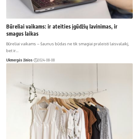
Būreliai vaikams: ir ateities įgūdžių lavinimas, ir
smagus laikas
Būreliai vaikams – šaunus būdas ne tik smagiai praleisti laisvalaikį,
bet ir…
Ukmergės žinios
2024-08-08