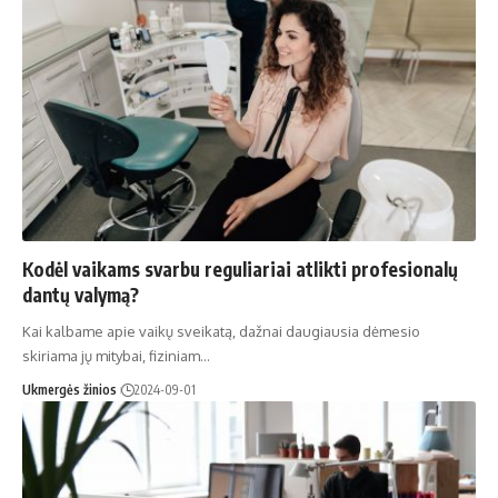
Kodėl vaikams svarbu reguliariai atlikti profesionalų
dantų valymą?
Kai kalbame apie vaikų sveikatą, dažnai daugiausia dėmesio
skiriama jų mitybai, fiziniam…
Ukmergės žinios
2024-09-01