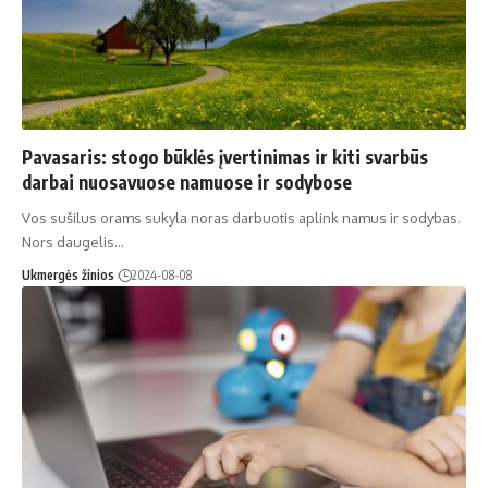
Pavasaris: stogo būklės įvertinimas ir kiti svarbūs
darbai nuosavuose namuose ir sodybose
Vos sušilus orams sukyla noras darbuotis aplink namus ir sodybas.
Nors daugelis…
Ukmergės žinios
2024-08-08