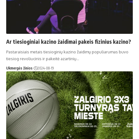
Ar tiesioginiai kazino žaidimai pakeis fizinius kazino?
Pastaraisiais metais tiesioginių kazino žaidimų populiarumas buvo
tiesiog revoliucinis ir pakeitė azartinių…
Ukmergės žinios
2024-08-19