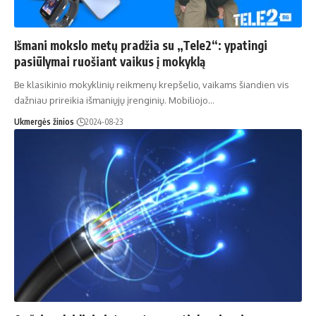
Išmani mokslo metų pradžia su „Tele2“: ypatingi
pasiūlymai ruošiant vaikus į mokyklą
Be klasikinio mokyklinių reikmenų krepšelio, vaikams šiandien vis
dažniau prireikia išmaniųjų įrenginių. Mobiliojo…
Ukmergės žinios
2024-08-23