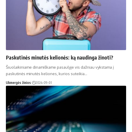
Paskutinės minutės kelionės: ką naudinga žinoti?
Šiuolaikiniame dinamiškame pasaulyje vis dažniau vykstama į
paskutinės minutės keliones, kurios suteikia…
Ukmergės žinios
2024-09-01