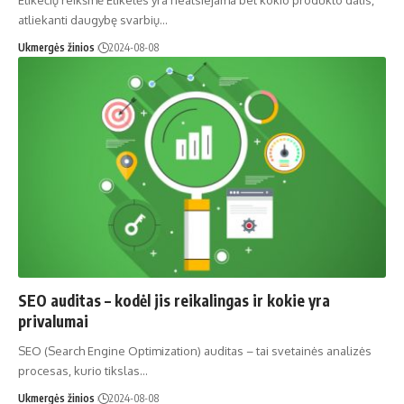
atliekanti daugybę svarbių…
Ukmergės žinios
2024-08-08
SEO auditas – kodėl jis reikalingas ir kokie yra
privalumai
SEO (Search Engine Optimization) auditas – tai svetainės analizės
procesas, kurio tikslas…
Ukmergės žinios
2024-08-08