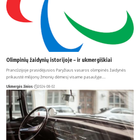
Olimpinių žaidynių istorijoje – ir ukmergiškiai
Prancūzijoje prasidėjusios Paryžiaus vasaros olimpinės žaidynės
prikaustė milijonų žmonių dėmesį visame pasaulyje.…
Ukmergės žinios
2024-08-02