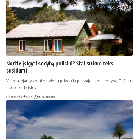
Norite įsigyti sodybą poilsiui? Štai su kuo teks
susidurti
Vis gražėjantys orai ne vieną priverčia pasvajoti apie sodybą. Tačiau
nusprendę įsigyti…
Ukmergės žinios
2024-08-08