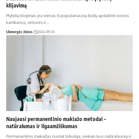
klijavimą
Plytelių klojimas yra vienas iš populiariausių būdų apdailinti vonios
kambarius, virtuves ir…
Ukmergės žinios
2024-09-01
Naujausi permanentinio makiažo metodai –
natūralumas ir ilgaamžiškumas
Permanentinis makiažas nuolat tobulėja, siekian kuo natūralesnių ir