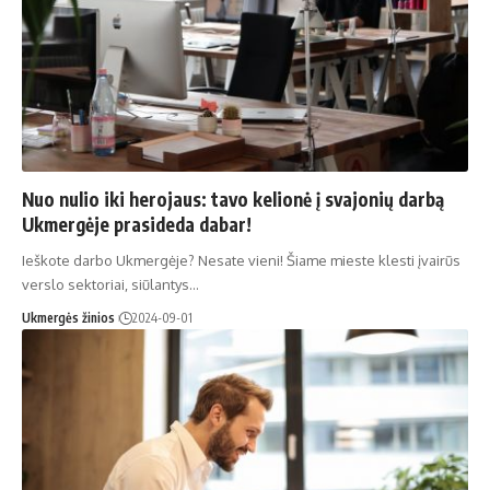
Nuo nulio iki herojaus: tavo kelionė į svajonių darbą
Ukmergėje prasideda dabar!
Ieškote darbo Ukmergėje? Nesate vieni! Šiame mieste klesti įvairūs
verslo sektoriai, siūlantys…
Ukmergės žinios
2024-09-01