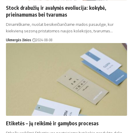
Stock drabužių ir avalynės evoliucija: kokybė,
prieinamumas bei tvarumas
Dinamiškame, nuolat besikeičiančiame mados pasaulyje, kur
kiekvieną sezoną pristatomos naujos kolekcijos, tvarumas…
Ukmergės žinios
2024-08-08
Etiketės – jų reikšmė ir gamybos procesas
Etikečių reikšmė Etiketės yra neatsiejama bet kokio produkto dalis,