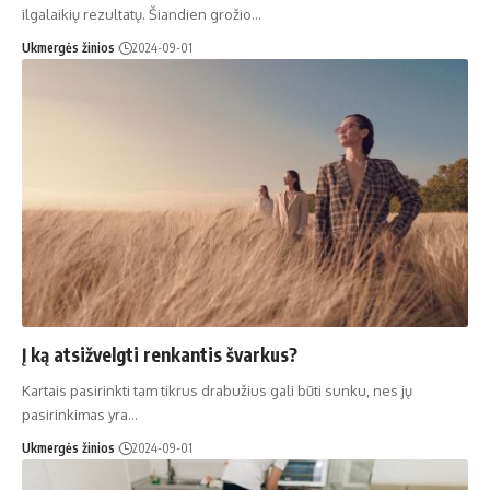
ilgalaikių rezultatų. Šiandien grožio…
Ukmergės žinios
2024-09-01
Į ką atsižvelgti renkantis švarkus?
Kartais pasirinkti tam tikrus drabužius gali būti sunku, nes jų
pasirinkimas yra…
Ukmergės žinios
2024-09-01