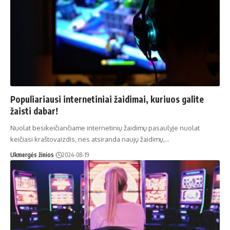
Populiariausi internetiniai žaidimai, kuriuos galite
žaisti dabar!
Nuolat besikeičiančiame internetinių žaidimų pasaulyje nuolat
keičiasi kraštovaizdis, nes atsiranda naujų žaidimų,…
Ukmergės žinios
2024-08-19