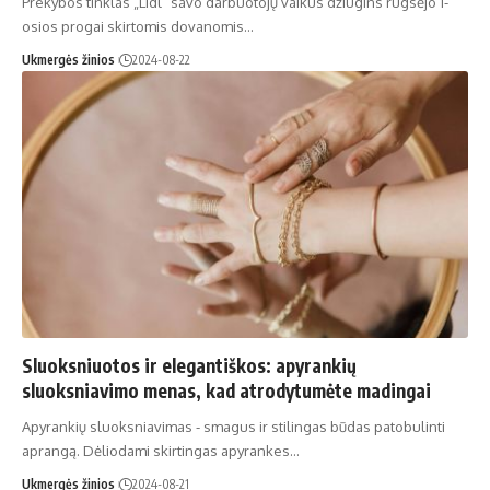
Prekybos tinklas „Lidl“ savo darbuotojų vaikus džiugins rugsėjo 1-
osios progai skirtomis dovanomis…
Ukmergės žinios
2024-08-22
Sluoksniuotos ir elegantiškos: apyrankių
sluoksniavimo menas, kad atrodytumėte madingai
Apyrankių sluoksniavimas - smagus ir stilingas būdas patobulinti
aprangą. Dėliodami skirtingas apyrankes…
Ukmergės žinios
2024-08-21