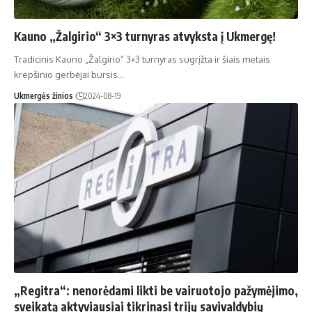
Kauno „Žalgirio“ 3×3 turnyras atvyksta į Ukmergę!
Tradicinis Kauno „Žalgirio“ 3×3 turnyras sugrįžta ir šiais metais
krepšinio gerbėjai bursis…
Ukmergės žinios
2024-08-19
„Regitra“: nenorėdami likti be vairuotojo pažymėjimo,
sveikatą aktyviausiai tikrinasi trijų savivaldybių