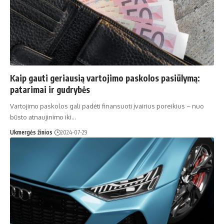
Kaip gauti geriausią vartojimo paskolos pasiūlymą:
patarimai ir gudrybės
Vartojimo paskolos gali padėti finansuoti įvairius poreikius – nuo
būsto atnaujinimo iki…
Ukmergės žinios
2024-07-29