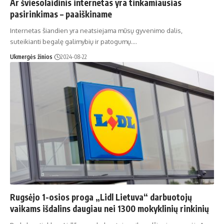
Ar šviesolaidinis internetas yra tinkamiausias
pasirinkimas – paaiškiname
Internetas šiandien yra neatsiejama mūsų gyvenimo dalis,
suteikianti begalę galimybių ir patogumų.…
Ukmergės žinios
2024-08-22
Rugsėjo 1-osios proga „Lidl Lietuva“ darbuotojų
vaikams išdalins daugiau nei 1300 mokyklinių rinkinių