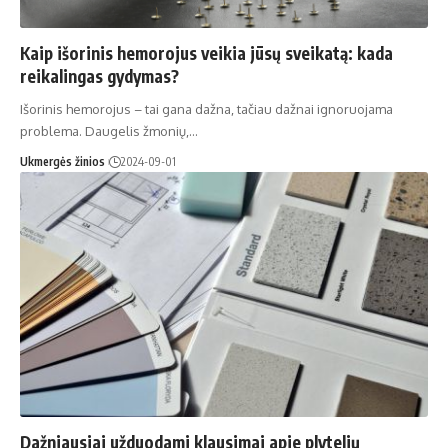
Kaip išorinis hemorojus veikia jūsų sveikatą: kada
reikalingas gydymas?
Išorinis hemorojus – tai gana dažna, tačiau dažnai ignoruojama
problema. Daugelis žmonių,…
Ukmergės žinios
2024-09-01
Dažniausiai užduodami klausimai apie plytelių