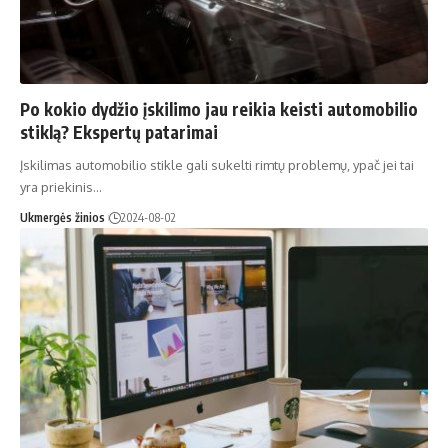
Po kokio dydžio įskilimo jau reikia keisti automobilio
stiklą? Ekspertų patarimai
Įskilimas automobilio stikle gali sukelti rimtų problemų, ypač jei tai
yra priekinis…
Ukmergės žinios
2024-08-02