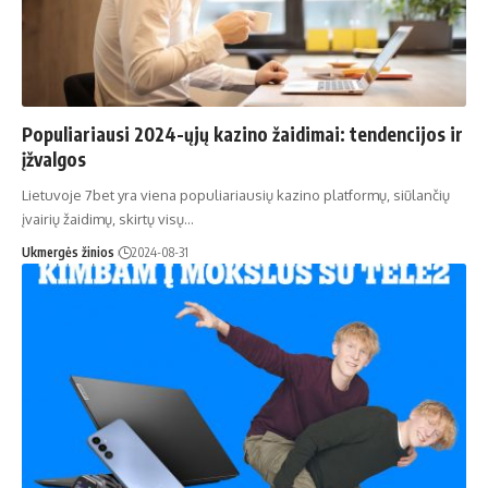
Populiariausi 2024-ųjų kazino žaidimai: tendencijos ir
įžvalgos
Lietuvoje 7bet yra viena populiariausių kazino platformų, siūlančių
įvairių žaidimų, skirtų visų…
Ukmergės žinios
2024-08-31