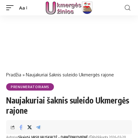
Aa
Pradžia
»
Naujakuriai šaknis suleido Ukmergės rajone
PRENUMERATORIAMS
Naujakuriai šaknis suleido Ukmergės
rajone
Autorius
Skaistė VASILIAUSKAITĖ - DANČENKOVIENĖ
Publikuota 2026-03-20