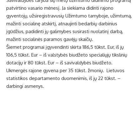
Savivaldybės taryba šių metų užimtumo didinimo programą
patvirtino vasario mėnesį. Ja siekiama didinti rajono
gyventojų, užsiregistravusių Užimtumo tarnyboje, užimtumą,
mažinti socialinę atskirtį, atnaujinti bedarbių darbinius
įgūdžius, padidinti jų galimybes susirasti nuolatinį darbą,
mažinti socialinės paramos gavėjų skaičių.
Šiemet programai įgyvendinti skirta 186,5 tūkst. Eur, iš jų
106,5 tūkst. Eur – iš valstybės biudžeto specialiųjų tikslinių
dotacijų ir 80 tūkst. Eur – iš savivaldybės biudžeto.
Ukmergės rajone gyvena per 35 tūkst. žmonių. Lietuvos
statistikos departamento duomenimis, iš jų 22 tūkst. –
darbingi asmenys.