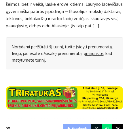
šeimos, bet ir veiklų lauke erdve kitiems. Lauryno Jacevičiaus
gyvenimiška patirtis įspūdinga – filosofijos mokslų daktaras,
lektorius, tinklalaidžių ir radijo laidų vedėjas, skautavęs visą
paauglystę, dirbęs gidu Aliaskoje. Jis taip pat […]
Norėdami peržiūrėti šį turinį, turite įsigyti
prenumeratą
.
Jeigu, jau esate užsisakę prenumeratą,
prisijunkite
, kad
matytumėte turinį.
Facebook