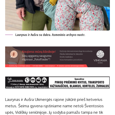
Laurynas ir Aušra su dukra. Asmeninio archyvo nuotr.
Laurynas ir Aušra Ukmergės rajone įsikūrė prieš ketverius
metus. Šeima gyvena rąstiniame name netoli Šventosios
upės, Vidiškių seniūnijoje. Jų sodyba pamažu tampa ne tik