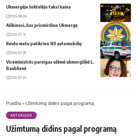
Ukmergėje šoktelėjo taksi kaina
2026-08-04
Aiškinosi, kas prismirdino Ukmergę
2026-07-31
Reido metu patikrino 80 automobilių
2026-07-28
Viceministrės pareigas užėmė ukmergiškė L.
Baublienė
2026-07-24
Pradžia
»
Užimtumą didins pagal programą
AKTUALIJOS
Užimtumą didins pagal programą