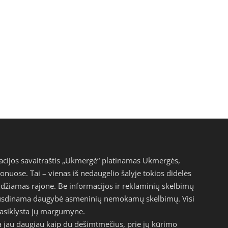
acijos savaitraštis „Ukmergė“ platinamas Ukmergės,
jonuose. Tai – vienas iš nedaugelio šalyje tokios didelės
eidžiamas rajone. Be informacijos ir reklaminių skelbimų
pausdinama daugybė asmeninių nemokamų skelbimų. Visi
epasiklysta jų margumyne.
a jau daugiau kaip du dešimtmečius, prie jų kūrimo