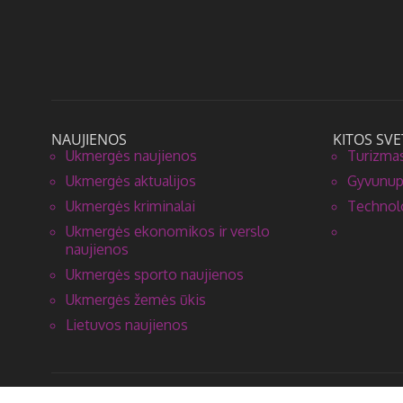
NAUJIENOS
KITOS SVE
Ukmergės naujienos
Turizmas
Ukmergės aktualijos
Gyvunupa
Ukmergės kriminalai
Technolo
Ukmergės ekonomikos ir verslo
naujienos
Ukmergės sporto naujienos
Ukmergės žemės ūkis
Lietuvos naujienos