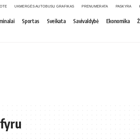
GOTE
UKMERGĖS AUTOBUSŲ GRAFIKAS
PRENUMERATA
PASKYRA
minalai
Sportas
Sveikata
Savivaldybė
Ekonomika
Ž
fyru