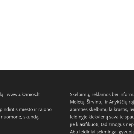
talą
www.ukzinios.lt
Skelbimų, reklamos bei inform
Molėtų, Širvintų ir Anykščių ra
ndintis miesto ir rajono
apimties skelbimų laikraštis, l
avo nuomonę, skundą,
leidinyje kiekvieną savaitę s
jie klasifikuoti, tad žmogus n
Abu leidiniai sėkmingai gyvuoj