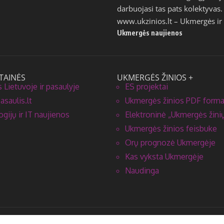
darbuojasi tas pats kolektyvas.
www.ukzinios.lt
– Ukmergės ir 
Ukmergės naujienos
TAINĖS
UKMERGĖS ŽINIOS +
 Lietuvoje ir pasaulyje
ES projektai
saulis.lt
Ukmergės žinios PDF form
gijų ir IT naujienos
Elektroninė „Ukmergės žinių
Ukmergės žinios feisbuke
Orų prognozė Ukmergėje
Kas vyksta Ukmergėje
Naudinga