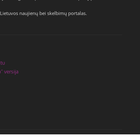
Lietuvos naujienų bei skelbimų portalas.
atu
” versija