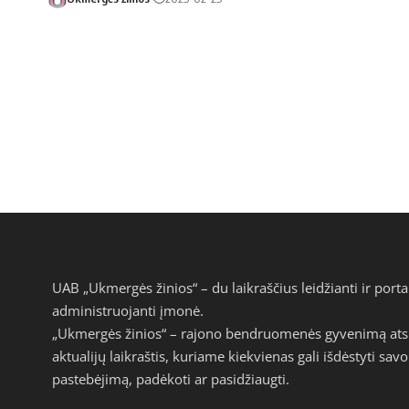
UAB „Ukmergės žinios“ – du laikraščius leidžianti ir por
administruojanti įmonė.
„Ukmergės žinios“ – rajono bendruomenės gyvenimą atspi
aktualijų laikraštis, kuriame kiekvienas gali išdėstyti s
pastebėjimą, padėkoti ar pasidžiaugti.