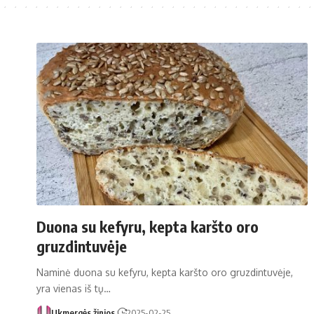
Duona su kefyru, kepta karšto oro
gruzdintuvėje
Naminė duona su kefyru, kepta karšto oro gruzdintuvėje,
yra vienas iš tų…
Ukmergės žinios
2025-02-25