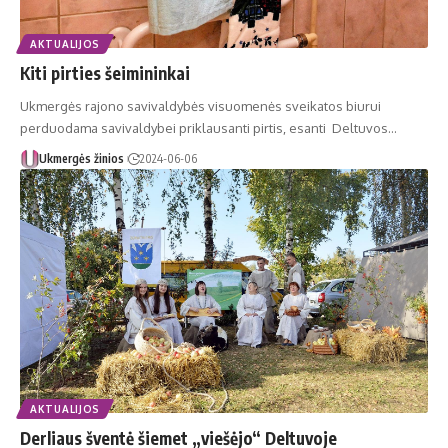
AKTUALIJOS
Kiti pirties šeimininkai
Ukmergės rajono savivaldybės visuomenės sveikatos biurui
perduodama savivaldybei priklausanti pirtis, esanti Deltuvos…
Ukmergės žinios
2024-06-06
AKTUALIJOS
Derliaus šventė šiemet „viešėjo“ Deltuvoje