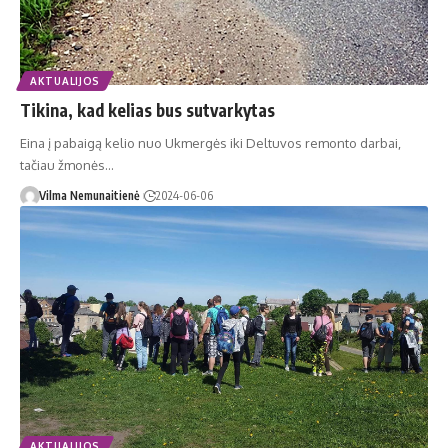
AKTUALIJOS
Tikina, kad kelias bus sutvarkytas
Eina į pabaigą kelio nuo Ukmergės iki Deltuvos remonto darbai,
tačiau žmonės…
Vilma Nemunaitienė
2024-06-06
AKTUALIJOS