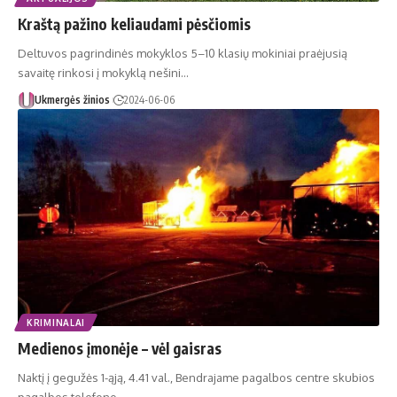
Kraštą pažino keliaudami pėsčiomis
Deltuvos pagrindinės mokyklos 5–10 klasių mokiniai praėjusią
savaitę rinkosi į mokyklą nešini…
Ukmergės žinios
2024-06-06
KRIMINALAI
Medienos įmonėje – vėl gaisras
Naktį į gegužės 1-ąją, 4.41 val., Bendrajame pagalbos centre skubios