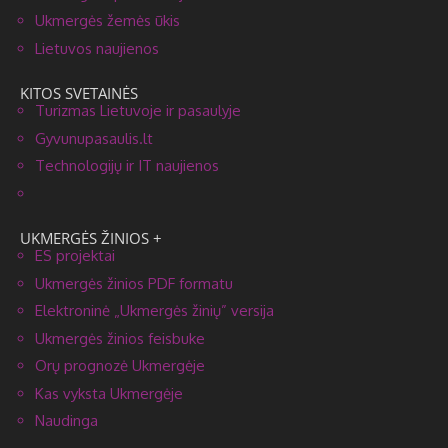
Ukmergės žemės ūkis
Lietuvos naujienos
KITOS SVETAINĖS
Turizmas Lietuvoje ir pasaulyje
Gyvunupasaulis.lt
Technologijų ir IT naujienos
UKMERGĖS ŽINIOS +
ES projektai
Ukmergės žinios PDF formatu
Elektroninė „Ukmergės žinių” versija
Ukmergės žinios feisbuke
Orų prognozė Ukmergėje
Kas vyksta Ukmergėje
Naudinga