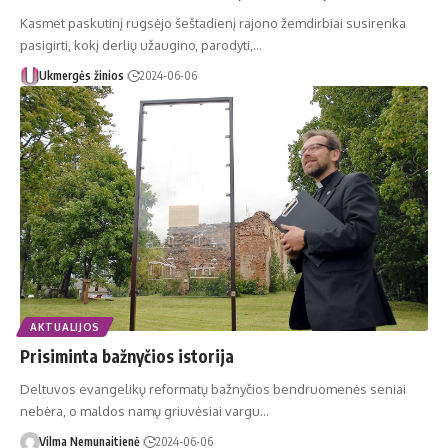
Kasmet paskutinį rugsėjo šeštadienį rajono žemdirbiai susirenka
pasigirti, kokį derlių užaugino, parodyti,…
Ukmergės žinios
2024-06-06
AKTUALIJOS
Prisiminta bažnyčios istorija
Deltuvos evangelikų reformatų bažnyčios bendruomenės seniai
nebėra, o maldos namų griuvėsiai vargu…
Vilma Nemunaitienė
2024-06-06