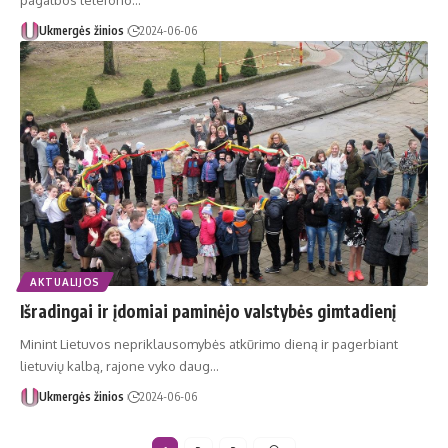
pagalbos telefono…
Ukmergės žinios
2024-06-06
AKTUALIJOS
Išradingai ir įdomiai paminėjo valstybės gimtadienį
Minint Lietuvos nepriklausomybės atkūrimo dieną ir pagerbiant
lietuvių kalbą, rajone vyko daug…
Ukmergės žinios
2024-06-06