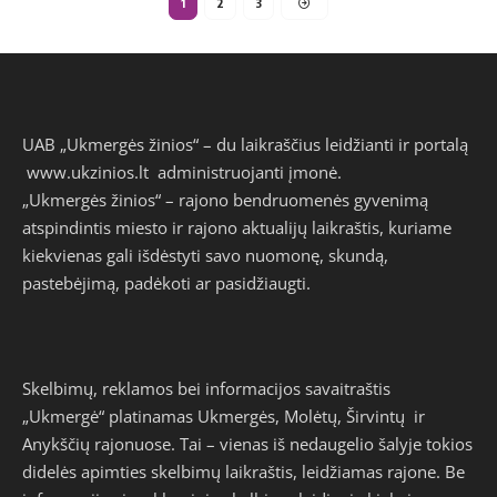
1
2
3
UAB „Ukmergės žinios“ – du laikraščius leidžianti ir portalą
www.ukzinios.lt
administruojanti įmonė.
„Ukmergės žinios“ – rajono bendruomenės gyvenimą
atspindintis miesto ir rajono aktualijų laikraštis, kuriame
kiekvienas gali išdėstyti savo nuomonę, skundą,
pastebėjimą, padėkoti ar pasidžiaugti.
Skelbimų, reklamos bei informacijos savaitraštis
„Ukmergė“ platinamas Ukmergės, Molėtų, Širvintų ir
Anykščių rajonuose. Tai – vienas iš nedaugelio šalyje tokios
didelės apimties skelbimų laikraštis, leidžiamas rajone. Be