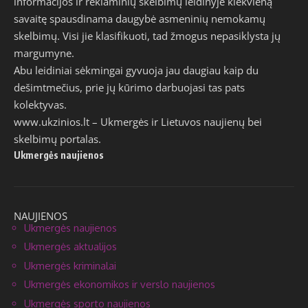
informacijos ir reklaminių skelbimų leidinyje kiekvieną
savaitę spausdinama daugybė asmeninių nemokamų
skelbimų. Visi jie klasifikuoti, tad žmogus nepasiklysta jų
margumyne.
Abu leidiniai sėkmingai gyvuoja jau daugiau kaip du
dešimtmečius, prie jų kūrimo darbuojasi tas pats
kolektyvas.
www.ukzinios.lt
– Ukmergės ir Lietuvos naujienų bei
skelbimų portalas.
Ukmergės naujienos
NAUJIENOS
Ukmergės naujienos
Ukmergės aktualijos
Ukmergės kriminalai
Ukmergės ekonomikos ir verslo naujienos
Ukmergės sporto naujienos