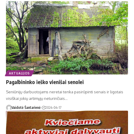
AKTUALIJOS
Pagalbininko ieško vienišai senolei
Seniūnijų darbuotojams neretai tenka pasirūpinti senais ir ligotais
visiškai jokių artimųjų neturinčiais…
Vaidotė Šantarienė
2024-04-17