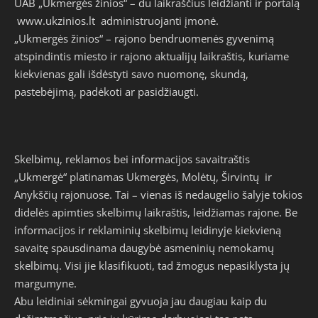
UAB „Ukmergės žinios“ – du laikraščius leidžianti ir portalą
www.ukzinios.lt
administruojanti įmonė.
„Ukmergės žinios“ – rajono bendruomenės gyvenimą
atspindintis miesto ir rajono aktualijų laikraštis, kuriame
kiekvienas gali išdėstyti savo nuomonę, skundą,
pastebėjimą, padėkoti ar pasidžiaugti.
Skelbimų, reklamos bei informacijos savaitraštis
„Ukmergė“ platinamas Ukmergės, Molėtų, Širvintų ir
Anykščių rajonuose. Tai – vienas iš nedaugelio šalyje tokios
didelės apimties skelbimų laikraštis, leidžiamas rajone. Be
informacijos ir reklaminių skelbimų leidinyje kiekvieną
savaitę spausdinama daugybė asmeninių nemokamų
skelbimų. Visi jie klasifikuoti, tad žmogus nepasiklysta jų
margumyne.
Abu leidiniai sėkmingai gyvuoja jau daugiau kaip du