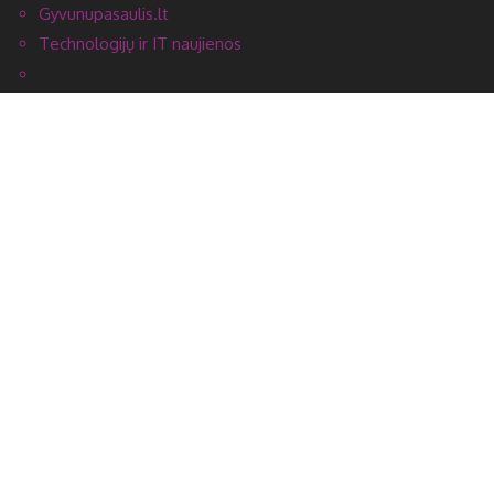
Gyvunupasaulis.lt
Technologijų ir IT naujienos
UKMERGĖS ŽINIOS +
ES projektai
Ukmergės žinios PDF formatu
Elektroninė „Ukmergės žinių” versija
Ukmergės žinios feisbuke
Orų prognozė Ukmergėje
Kas vyksta Ukmergėje
Naudinga