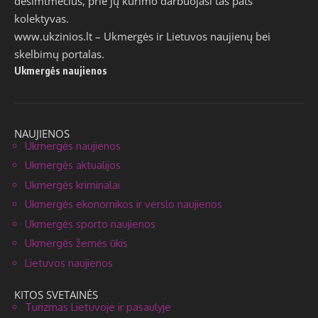
dešimtmečius, prie jų kūrimo darbuojasi tas pats
kolektyvas.
www.ukzinios.lt
– Ukmergės ir Lietuvos naujienų bei
skelbimų portalas.
Ukmergės naujienos
NAUJIENOS
Ukmergės naujienos
Ukmergės aktualijos
Ukmergės kriminalai
Ukmergės ekonomikos ir verslo naujienos
Ukmergės sporto naujienos
Ukmergės žemės ūkis
Lietuvos naujienos
KITOS SVETAINĖS
Turizmas Lietuvoje ir pasaulyje