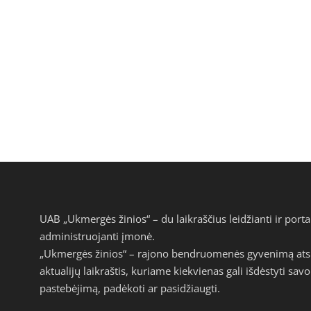
UAB „Ukmergės žinios“ – du laikraščius leidžianti ir por
administruojanti įmonė.
„Ukmergės žinios“ – rajono bendruomenės gyvenimą atspi
aktualijų laikraštis, kuriame kiekvienas gali išdėstyti s
pastebėjimą, padėkoti ar pasidžiaugti.