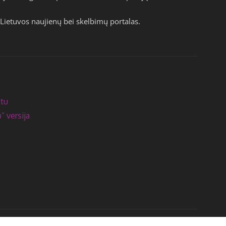
Lietuvos naujienų bei skelbimų portalas.
atu
” versija