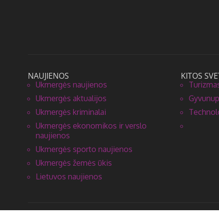
NAUJIENOS
KITOS SVE
Ukmergės naujienos
Turizmas
Ukmergės aktualijos
Gyvunupa
Ukmergės kriminalai
Technolo
Ukmergės ekonomikos ir verslo
naujienos
Ukmergės sporto naujienos
Ukmergės žemės ūkis
Lietuvos naujienos