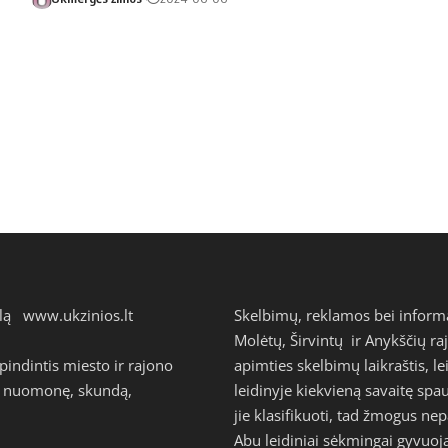
talą
www.ukzinios.lt
Skelbimų, reklamos bei inform
Molėtų, Širvintų ir Anykščių ra
ndintis miesto ir rajono
apimties skelbimų laikraštis, l
avo nuomonę, skundą,
leidinyje kiekvieną savaitę s
jie klasifikuoti, tad žmogus n
Abu leidiniai sėkmingai gyvuoj