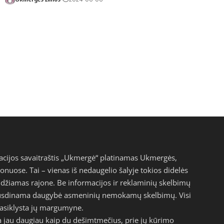
acijos savaitraštis „Ukmergė“ platinamas Ukmergės,
jonuose. Tai – vienas iš nedaugelio šalyje tokios didelės
eidžiamas rajone. Be informacijos ir reklaminių skelbimų
pausdinama daugybė asmeninių nemokamų skelbimų. Visi
epasiklysta jų margumyne.
a jau daugiau kaip du dešimtmečius, prie jų kūrimo