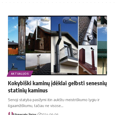
AKTUALIJOS
Kokybiški kaminų įdėklai gelbsti senesnių
statinių kaminus
Senoji statyba pasižymi itin aukštu meistriškumo lygiu ir
ilgaamžiškumu, tačiau ne visose…
Ukmergės žinios
2024-06-06