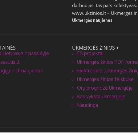
darbuojasi tas pats kolektyvas.
www.ukzinios.lt
– Ukmergės ir 
Ukmergės naujienos
TAINĖS
UKMERGĖS ŽINIOS +
 Lietuvoje ir pasaulyje
ES projektai
saulis.lt
Ukmergės žinios PDF form
gijų ir IT naujienos
Elektroninė „Ukmergės žinių
Ukmergės žinios feisbuke
Orų prognozė Ukmergėje
Kas vyksta Ukmergėje
Naudinga