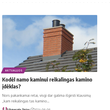
AKTUALIJOS
Kodėl namo kaminui reikalingas kamino
įdėklas?
Nors pakankamai retai, visgi dar galima išgirsti klausimą
„kam reikalingas tas kamino…
Ukmergės žinios
2024-06-06