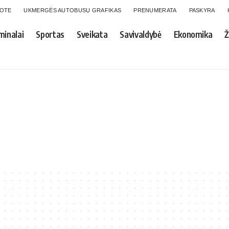
GOTE
UKMERGĖS AUTOBUSŲ GRAFIKAS
PRENUMERATA
PASKYRA
minalai
Sportas
Sveikata
Savivaldybė
Ekonomika
Ž