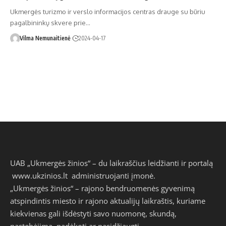
Ukmergės turizmo ir verslo informacijos centras drauge su būriu
pagalbininkų skvere prie…
Vilma Nemunaitienė
2024-04-17
UAB „Ukmergės žinios“ – du laikraščius leidžianti ir portalą
www.ukzinios.lt
administruojanti įmonė.
„Ukmergės žinios“ – rajono bendruomenės gyvenimą
atspindintis miesto ir rajono aktualijų laikraštis, kuriame
kiekvienas gali išdėstyti savo nuomonę, skundą,
pastebėjimą, padėkoti ar pasidžiaugti.