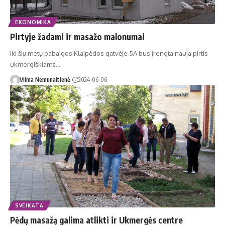
EKONOMIKA
Pirtyje žadami ir masažo malonumai
Iki šių metų pabaigos Klaipėdos gatvėje 5A bus įrengta nauja pirtis
ukmergiškiams.…
Vilma Nemunaitienė
2024-06-06
SVEIKATA
Pėdų masažą galima atlikti ir Ukmergės centre