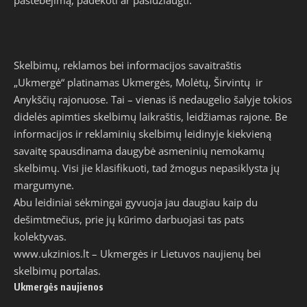
Skelbimų, reklamos bei informacijos savaitraštis
„Ukmergė“ platinamas Ukmergės, Molėtų, Širvintų ir
Anykščių rajonuose. Tai – vienas iš nedaugelio šalyje tokios
didelės apimties skelbimų laikraštis, leidžiamas rajone. Be
informacijos ir reklaminių skelbimų leidinyje kiekvieną
savaitę spausdinama daugybė asmeninių nemokamų
skelbimų. Visi jie klasifikuoti, tad žmogus nepasiklysta jų
margumyne.
Abu leidiniai sėkmingai gyvuoja jau daugiau kaip du
dešimtmečius, prie jų kūrimo darbuojasi tas pats
kolektyvas.
www.ukzinios.lt
– Ukmergės ir Lietuvos naujienų bei
skelbimų portalas.
Ukmergės naujienos