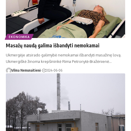
EKONOMIKA
Masažų naudą galima išbandyti nemokamai
Ukmergėje atsirado galimybė nemokamai išbandyti masažinę lovą.
Ukmergiškė žinoma krepšininkė Rima Petronytė-Bražėnienė…
Vilma Nemunaitienė
2024-06-06