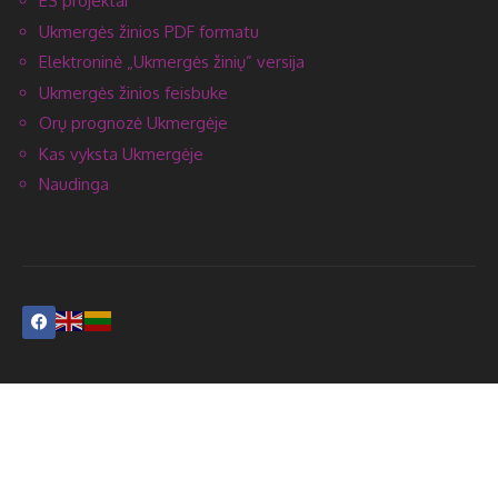
ES projektai
Ukmergės žinios PDF formatu
Elektroninė „Ukmergės žinių” versija
Ukmergės žinios feisbuke
Orų prognozė Ukmergėje
Kas vyksta Ukmergėje
Naudinga
Reklama
Prenumerata
Kontaktai
2004-2026 © UAB "Ukmergės žinios" Visos teisės saugomos. Kopijuoti
"Ukmergės žinių" turinį be leidimo griežtai draudžiama.