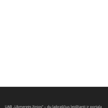
UAB „Ukmergės žinios“ – du laikraščius leidžianti ir portalą