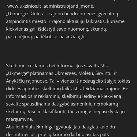
www.ukzinios.lt
administruojanti įmonė.
„Ukmergės žinios“ – rajono bendruomenės gyvenimą
atspindintis miesto ir rajono aktualijų laikraštis, kuriame
kiekvienas gali išdėstyti savo nuomonę, skundą,
pastebėjimą, padėkoti ar pasidžiaugti.
Skelbimų, reklamos bei informacijos savaitraštis
„Ukmergė“ platinamas Ukmergės, Molėtų, Širvintų ir
Anykščių rajonuose. Tai – vienas iš nedaugelio šalyje tokios
didelės apimties skelbimų laikraštis, leidžiamas rajone. Be
informacijos ir reklaminių skelbimų leidinyje kiekvieną
savaitę spausdinama daugybė asmeninių nemokamų
skelbimų. Visi jie klasifikuoti, tad žmogus nepasiklysta jų
margumyne.
Abu leidiniai sėkmingai gyvuoja jau daugiau kaip du
dešimtmečius, prie jų kūrimo darbuojasi tas pats