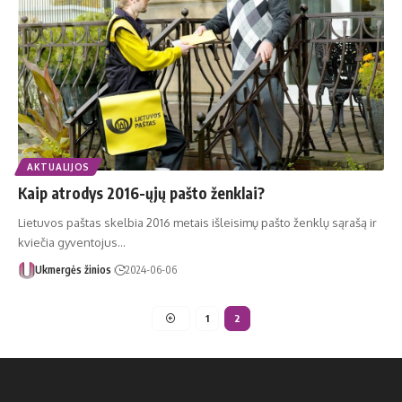
AKTUALIJOS
Kaip atrodys 2016-ųjų pašto ženklai?
Lietuvos paštas skelbia 2016 metais išleisimų pašto ženklų sąrašą ir
kviečia gyventojus…
Ukmergės žinios
2024-06-06
1
2