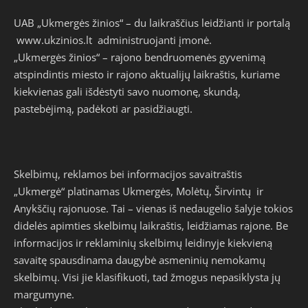
UAB „Ukmergės žinios“ – du laikraščius leidžianti ir portalą
www.ukzinios.lt
administruojanti įmonė.
„Ukmergės žinios“ – rajono bendruomenės gyvenimą
atspindintis miesto ir rajono aktualijų laikraštis, kuriame
kiekvienas gali išdėstyti savo nuomonę, skundą,
pastebėjimą, padėkoti ar pasidžiaugti.
Skelbimų, reklamos bei informacijos savaitraštis
„Ukmergė“ platinamas Ukmergės, Molėtų, Širvintų ir
Anykščių rajonuose. Tai – vienas iš nedaugelio šalyje tokios
didelės apimties skelbimų laikraštis, leidžiamas rajone. Be
informacijos ir reklaminių skelbimų leidinyje kiekvieną
savaitę spausdinama daugybė asmeninių nemokamų
skelbimų. Visi jie klasifikuoti, tad žmogus nepasiklysta jų
margumyne.