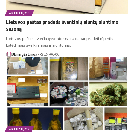
AKTUALIJOS
Lietuvos paštas pradeda šventinių siuntų siuntimo
sezoną
Lietuvos paštas kviečia gyventojus jau dabar pradėti rūpintis
kalėdiniais sveikinimais ir siuntomis.…
Ukmergės žinios
2024-06-06
AKTUALIJOS