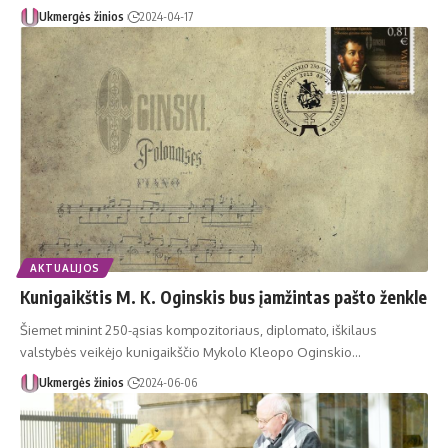
Ukmergės žinios
2024-04-17
AKTUALIJOS
Kunigaikštis M. K. Oginskis bus įamžintas pašto ženkle
Šiemet minint 250-ąsias kompozitoriaus, diplomato, iškilaus
valstybės veikėjo kunigaikščio Mykolo Kleopo Oginskio…
Ukmergės žinios
2024-06-06