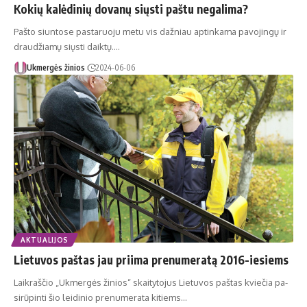
Kokių kalėdinių dovanų siųsti paštu negalima?
Pašto siuntose pastaruoju metu vis dažniau aptinkama pavojingų ir
draudžiamų siųsti daiktų.…
Ukmergės žinios
2024-06-06
AKTUALIJOS
Lietuvos paštas jau priima prenumeratą 2016-iesiems
Laik­raš­čio „Uk­mer­gės ži­nios“ skai­ty­to­jus Lie­tu­vos paš­tas kvie­čia pa­
si­rū­pin­ti šio lei­di­nio pre­nu­me­ra­ta ki­tiems…