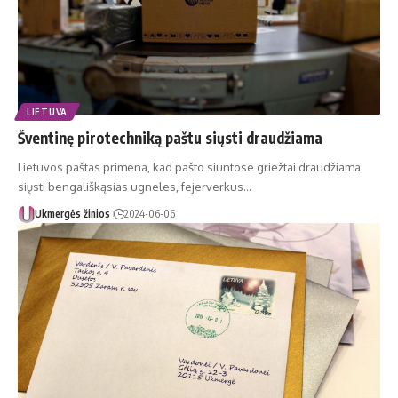
LIETUVA
Šventinę pirotechniką paštu siųsti draudžiama
Lietuvos paštas primena, kad pašto siuntose griežtai draudžiama
siųsti bengališkąsias ugneles, fejerverkus…
Ukmergės žinios
2024-06-06