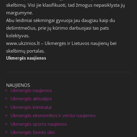
skelbimų. Visi jie klasifikuoti, tad žmogus nepasiklysta jų
margumyne.
Abu leidiniai sėkmingai gyvuoja jau daugiau kaip du
dešimtmečius, prie jų kūrimo darbuojasi tas pats
kolektyvas.
www.ukzinios.lt
– Ukmergės ir Lietuvos naujienų bei
skelbimų portalas.
Ukmergės naujienos
NAUJIENOS
Ukmergės naujienos
Ukmergės aktualijos
Ukmergės kriminalai
Ukmergės ekonomikos ir verslo naujienos
Ukmergės sporto naujienos
Ukmergės žemės ūkis