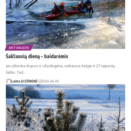
AKTUALIJOS
Šalčiausią dieną – baidarėmis
Jei užtenka drąsos ir užsidegimo, nebaisus kelyje ir 27 laipsnių
šaltis. Tad…
Laima JUZĖNIENĖ
2024-06-06