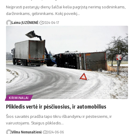
Neįprasti pastarųjų dienų šalčiai kelia pagrįstą nerimą sodininkams,
daržininkams, gėlininkams. Kokį poveikį…
Laima JUZĖNIENĖ
2024-04-17
KRIMINALAI
Plikledis vertė ir pėsčiuosius, ir automobilius
Šios savaitės pradžia tapo tikru išbandymu ir pėstiesiems, ir
vairuotojams. Staigus plikledis…
Vilma Nemunaitienė
2024-06-06