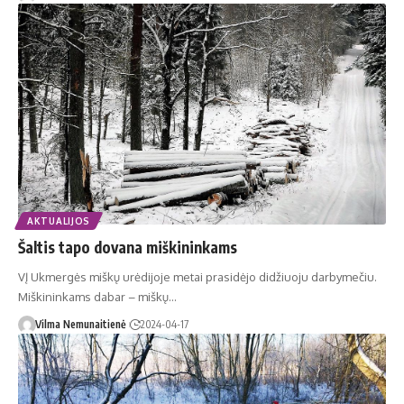
AKTUALIJOS
Šaltis tapo dovana miškininkams
VĮ Ukmergės miškų urėdijoje metai prasidėjo didžiuoju darbymečiu.
Miškininkams dabar – miškų…
Vilma Nemunaitienė
2024-04-17