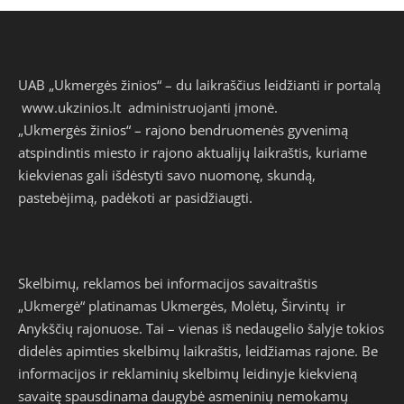
UAB „Ukmergės žinios“ – du laikraščius leidžianti ir portalą
www.ukzinios.lt
administruojanti įmonė.
„Ukmergės žinios“ – rajono bendruomenės gyvenimą
atspindintis miesto ir rajono aktualijų laikraštis, kuriame
kiekvienas gali išdėstyti savo nuomonę, skundą,
pastebėjimą, padėkoti ar pasidžiaugti.
Skelbimų, reklamos bei informacijos savaitraštis
„Ukmergė“ platinamas Ukmergės, Molėtų, Širvintų ir
Anykščių rajonuose. Tai – vienas iš nedaugelio šalyje tokios
didelės apimties skelbimų laikraštis, leidžiamas rajone. Be
informacijos ir reklaminių skelbimų leidinyje kiekvieną
savaitę spausdinama daugybė asmeninių nemokamų