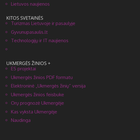
Lietuvos naujienos
KITOS SVETAINĖS
Turizmas Lietuvoje ir pasaulyje
Gyvunupasaulis.lt
Technologijų ir IT naujienos
UKMERGĖS ŽINIOS +
ES projektai
Ukmergės žinios PDF formatu
Elektroninė „Ukmergės žinių” versija
Ukmergės žinios feisbuke
Orų prognozė Ukmergėje
Kas vyksta Ukmergėje
Naudinga