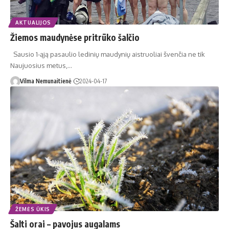
AKTUALIJOS
Žiemos maudynėse pritrūko šalčio
Sausio 1-ąją pasaulio ledinių maudynių aistruoliai švenčia ne tik
Naujuosius metus,…
Vilma Nemunaitienė
2024-04-17
ŽEMĖS ŪKIS
Šalti orai – pavojus augalams