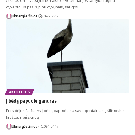
Atšalus orui, Valstybinė maisto ir veterinarijos tarnyba ragina
gyventojus pasirūpinti gyvūnais, saugoti…
Ukmergės žinios
2024-04-17
AKTUALIJOS
Į bėdą papuolė gandras
Pra­si­dė­jus šal­čiams į bė­dą pa­puo­la su sa­vo gen­tai­niais į šil­tuo­sius
kraš­tus ne­iš­skri­dę…
Ukmergės žinios
2024-04-17