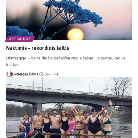
AKTUALIJOS
Naktimis – rekordinis šaltis
Ukmergėje – bene didžiausi šalčiai visoje šalyje. Teigiama, kad jie
kol kas…
Ukmergės žinios
2024-04-17