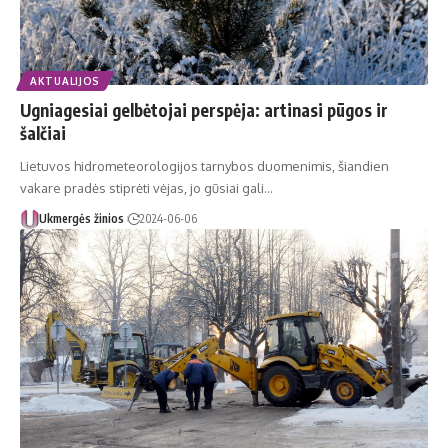
AKTUALIJOS
Ugniagesiai gelbėtojai perspėja: artinasi pūgos ir
šalčiai
Lietuvos hidrometeorologijos tarnybos duomenimis, šiandien
vakare pradės stiprėti vėjas, jo gūsiai gali…
Ukmergės žinios
2024-06-06