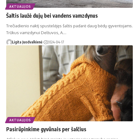
AKTUALIJOS
Šaltis laužė dujų bei vandens vamzdynus
Tre­čia­die­nio nak­tį spus­te­lė­jęs šal­tis pa­da­rė daug bė­dų gy­ven­to­jams.
Trū­kus vamz­dy­nui Del­tu­vos, A.…
Ligita Juodvalkienė
2024-04-17
AKTUALIJOS
Pasirūpinkime gyvūnais per šalčius