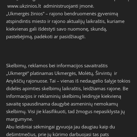
www.ukzinios.lt
administruojanti įmonė.
„Ukmergės žinios“ – rajono bendruomenės gyvenimą
atspindintis miesto ir rajono aktualijų laikraštis, kuriame
kiekvienas gali išdėstyti savo nuomonę, skundą,
pastebėjimą, padėkoti ar pasidžiaugti.
Skelbimų, reklamos bei informacijos savaitraštis
„Ukmergė“ platinamas Ukmergės, Molėtų, Širvintų ir
Anykščių rajonuose. Tai – vienas iš nedaugelio šalyje tokios
didelės apimties skelbimų laikraštis, leidžiamas rajone. Be
informacijos ir reklaminių skelbimų leidinyje kiekvieną
savaitę spausdinama daugybė asmeninių nemokamų
skelbimų. Visi jie klasifikuoti, tad žmogus nepasiklysta jų
margumyne.
Abu leidiniai sėkmingai gyvuoja jau daugiau kaip du
dešimtmečius, prie jų kūrimo darbuojasi tas pats