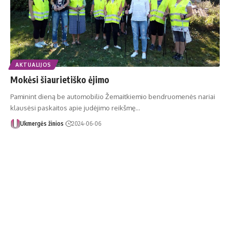
AKTUALIJOS
Mokėsi šiaurietiško ėjimo
Paminint dieną be automobilio Žemaitkiemio bendruomenės nariai
klausėsi paskaitos apie judėjimo reikšmę…
Ukmergės žinios
2024-06-06