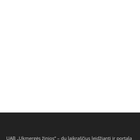
UAB „Ukmergės žinios“ – du laikraščius leidžianti ir portalą