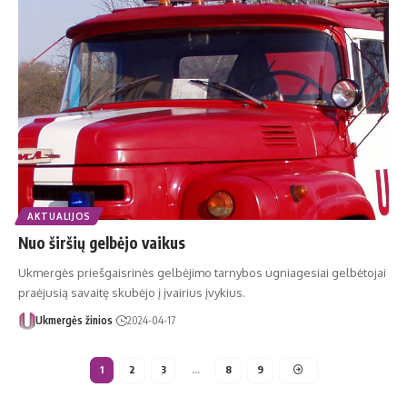
AKTUALIJOS
Nuo širšių gelbėjo vaikus
Ukmergės priešgaisrinės gelbėjimo tarnybos ugniagesiai gelbėtojai
praėjusią savaitę skubėjo į įvairius įvykius.
Ukmergės žinios
2024-04-17
1
2
3
…
8
9