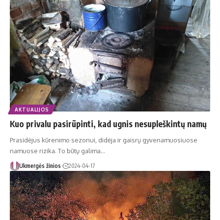
AKTUALIJOS
Kuo privalu pasirūpinti, kad ugnis nesupleškintų namų
Prasidėjus kūrenimo sezonui, didėja ir gaisrų gyvenamuosiuose
namuose rizika. To būtų galima…
Ukmergės žinios
2024-04-17