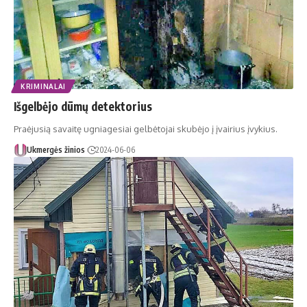
KRIMINALAI
Išgelbėjo dūmų detektorius
Praėjusią savaitę ugniagesiai gelbėtojai skubėjo į įvairius įvykius.
Ukmergės žinios
2024-06-06