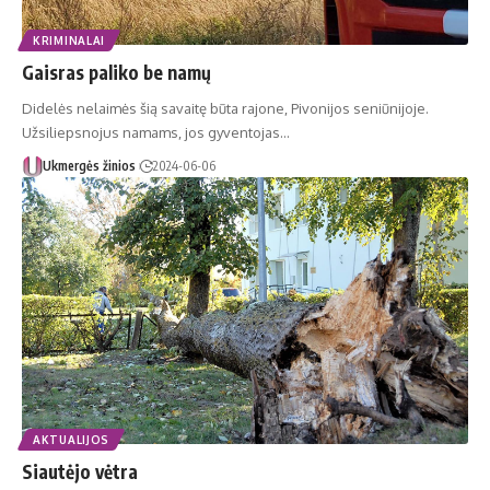
KRIMINALAI
Gaisras paliko be namų
Didelės nelaimės šią savaitę būta rajone, Pivonijos seniūnijoje.
Užsiliepsnojus namams, jos gyventojas…
Ukmergės žinios
2024-06-06
AKTUALIJOS
Siautėjo vėtra