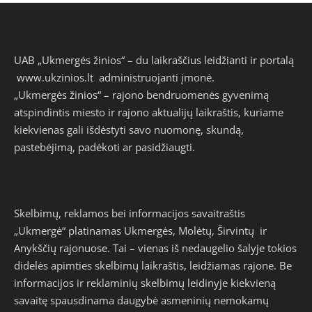
UAB „Ukmergės žinios“ – du laikraščius leidžianti ir portalą
www.ukzinios.lt
administruojanti įmonė.
„Ukmergės žinios“ – rajono bendruomenės gyvenimą
atspindintis miesto ir rajono aktualijų laikraštis, kuriame
kiekvienas gali išdėstyti savo nuomonę, skundą,
pastebėjimą, padėkoti ar pasidžiaugti.
Skelbimų, reklamos bei informacijos savaitraštis
„Ukmergė“ platinamas Ukmergės, Molėtų, Širvintų ir
Anykščių rajonuose. Tai – vienas iš nedaugelio šalyje tokios
didelės apimties skelbimų laikraštis, leidžiamas rajone. Be
informacijos ir reklaminių skelbimų leidinyje kiekvieną
savaitę spausdinama daugybė asmeninių nemokamų