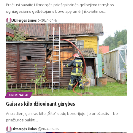
Praėjusi savaitė Ukmergės priešgaisrinės gelbėjimo tarnybos
ugniagesiams gelbėtojams buvo apyramė. Į iškvietimus…
Ukmergės žinios
2024-04-17
KRIMINALAI
Gaisras kilo džiovinant gėrybes
Antradienį gaisras kilo „Šilo“ sodų bendrijoje. Jo priežastis – be
priežiūros palikti…
Ukmergės žinios
2024-06-06