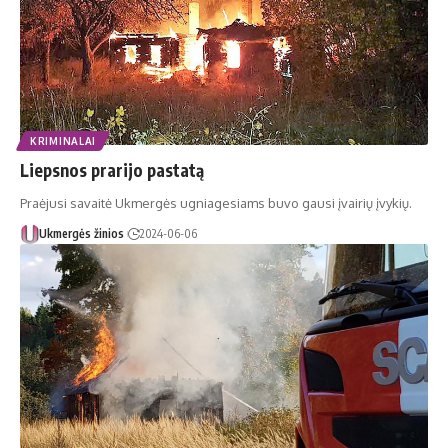
KRIMINALAI
Liepsnos prarijo pastatą
Praėjusi savaitė Ukmergės ugniagesiams buvo gausi įvairių įvykių.
Ukmergės žinios
2024-06-06