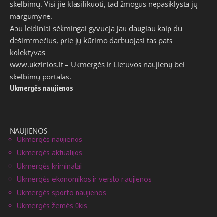
skelbimų. Visi jie klasifikuoti, tad žmogus nepasiklysta jų
margumyne.
Abu leidiniai sėkmingai gyvuoja jau daugiau kaip du
dešimtmečius, prie jų kūrimo darbuojasi tas pats
kolektyvas.
www.ukzinios.lt
– Ukmergės ir Lietuvos naujienų bei
skelbimų portalas.
Ukmergės naujienos
NAUJIENOS
Ukmergės naujienos
Ukmergės aktualijos
Ukmergės kriminalai
Ukmergės ekonomikos ir verslo naujienos
Ukmergės sporto naujienos
Ukmergės žemės ūkis