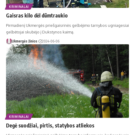
KRIMINALAI
Gaisras kilo dėl dūmtraukio
Pirmadienį Ukmergės priešgaisrinės gelbėjimo tarnybos ugniagesiai
gelbėtojai skubėjo į Dukstynos kaimą.
Ukmergės žinios
2024-06-06
KRIMINALAI
Degė suodžiai, pirtis, statybos atliekos