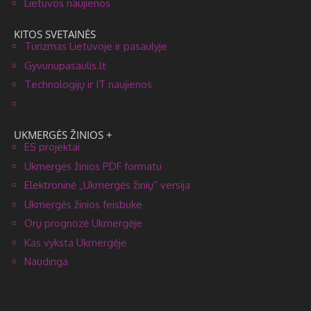
Lietuvos naujienos
KITOS SVETAINĖS
Turizmas Lietuvoje ir pasaulyje
Gyvunupasaulis.lt
Technologijų ir IT naujienos
UKMERGĖS ŽINIOS +
ES projektai
Ukmergės žinios PDF formatu
Elektroninė „Ukmergės žinių” versija
Ukmergės žinios feisbuke
Orų prognozė Ukmergėje
Kas vyksta Ukmergėje
Naudinga