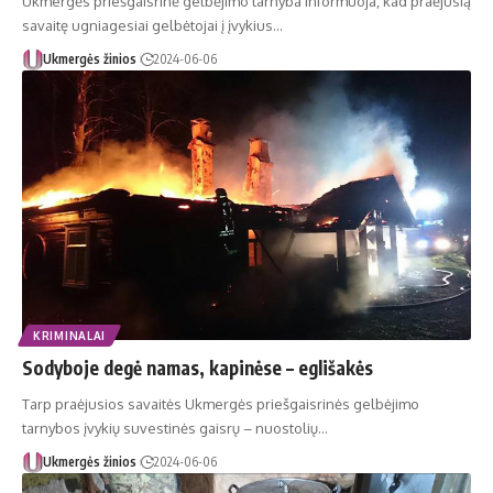
Ukmergės priešgaisrinė gelbėjimo tarnyba informuoja, kad praėjusią
savaitę ugniagesiai gelbėtojai į įvykius…
Ukmergės žinios
2024-06-06
KRIMINALAI
Sodyboje degė namas, kapinėse – eglišakės
Tarp praėjusios savaitės Ukmergės priešgaisrinės gelbėjimo
tarnybos įvykių suvestinės gaisrų – nuostolių…
Ukmergės žinios
2024-06-06