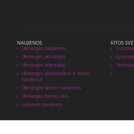
NAUJIENOS
KITOS SVE
Ukmergės naujienos
Turizmas
Ukmergės aktualijos
Gyvunupa
Ukmergės kriminalai
Technolo
Ukmergės ekonomikos ir verslo
naujienos
Ukmergės sporto naujienos
Ukmergės žemės ūkis
Lietuvos naujienos