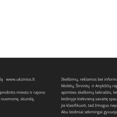
talą
www.ukzinios.lt
Skelbimų, reklamos bei inform
Molėtų, Širvintų ir Anykščių ra
ndintis miesto ir rajono
apimties skelbimų laikraštis, l
avo nuomonę, skundą,
leidinyje kiekvieną savaitę s
jie klasifikuoti, tad žmogus n
Abu leidiniai sėkmingai gyvuoj