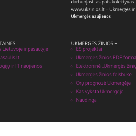
darbuojasi tas pats kolektyvas.
www.ukzinios.lt
– Ukmergės ir 
Ukmergės naujienos
TAINĖS
UKMERGĖS ŽINIOS +
 Lietuvoje ir pasaulyje
ES projektai
saulis.lt
Ukmergės žinios PDF form
gijų ir IT naujienos
Elektroninė „Ukmergės žinių
Ukmergės žinios feisbuke
Orų prognozė Ukmergėje
Kas vyksta Ukmergėje
Naudinga