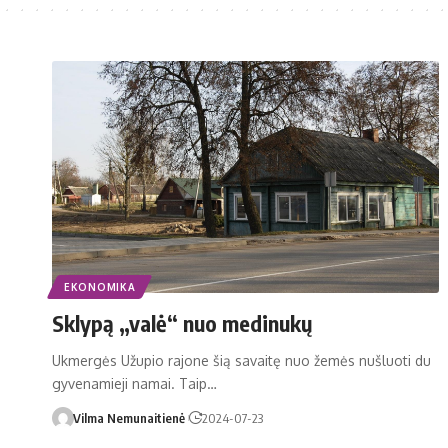
EKONOMIKA
Sklypą „valė“ nuo medinukų
Ukmergės Užupio rajone šią savaitę nuo žemės nušluoti du
gyvenamieji namai. Taip…
Vilma Nemunaitienė
2024-07-23