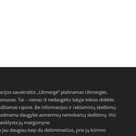
acijos savaitraštis „Ukmergė“ platinamas Ukmergės,
jonuose. Tai – vienas iš nedaugelio šalyje tokios didelės
eidžiamas rajone. Be informacijos ir reklaminių skelbimų
pausdinama daugybė asmeninių nemokamų skelbimų. Visi
epasiklysta jų margumyne.
a jau daugiau kaip du dešimtmečius, prie jų kūrimo