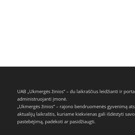
UAB „Ukmergės žinios“ – du laikraščius leidžianti ir por
administruojanti įmonė.
„Ukmergės žinios“ – rajono bendruomenės gyvenimą atspi
aktualijų laikraštis, kuriame kiekvienas gali išdėstyti s
pastebėjimą, padėkoti ar pasidžiaugti.