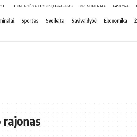
GOTE
UKMERGĖS AUTOBUSŲ GRAFIKAS
PRENUMERATA
PASKYRA
minalai
Sportas
Sveikata
Savivaldybė
Ekonomika
Ž
 rajonas