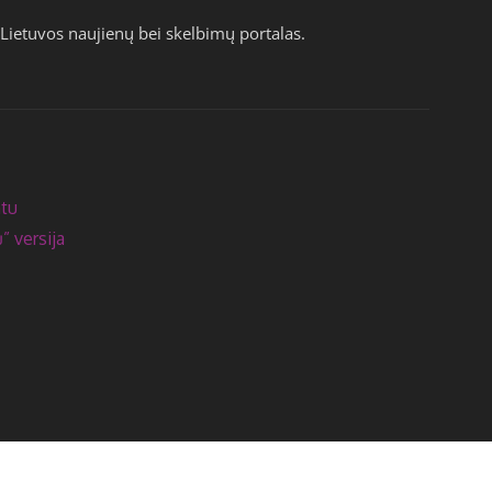
Lietuvos naujienų bei skelbimų portalas.
atu
” versija