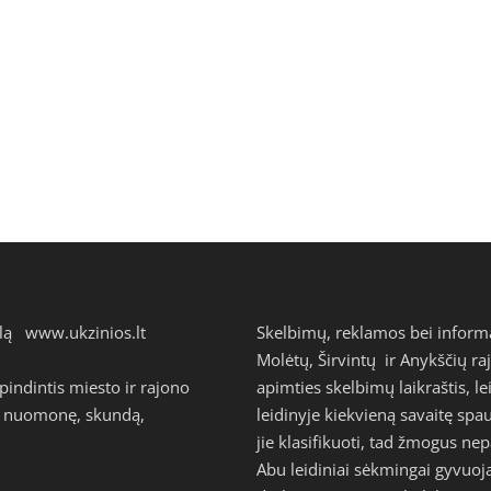
talą
www.ukzinios.lt
Skelbimų, reklamos bei inform
Molėtų, Širvintų ir Anykščių ra
ndintis miesto ir rajono
apimties skelbimų laikraštis, l
avo nuomonę, skundą,
leidinyje kiekvieną savaitę s
jie klasifikuoti, tad žmogus n
Abu leidiniai sėkmingai gyvuoj