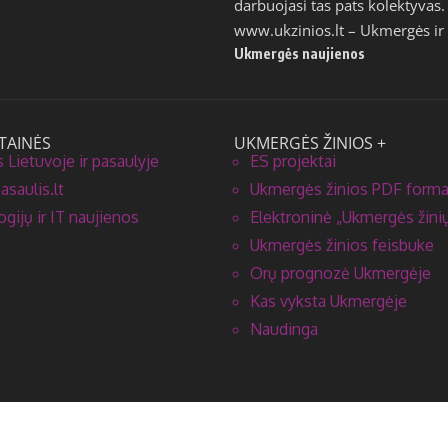
darbuojasi tas pats kolektyvas.
www.ukzinios.lt
– Ukmergės ir 
Ukmergės naujienos
TAINĖS
UKMERGĖS ŽINIOS +
 Lietuvoje ir pasaulyje
ES projektai
saulis.lt
Ukmergės žinios PDF form
gijų ir IT naujienos
Elektroninė „Ukmergės žinių
Ukmergės žinios feisbuke
Orų prognozė Ukmergėje
Kas vyksta Ukmergėje
Naudinga