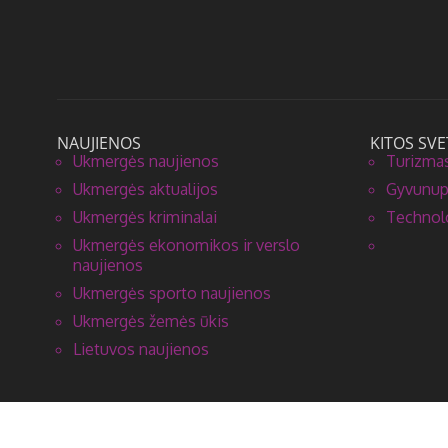
NAUJIENOS
KITOS SVE
Ukmergės naujienos
Turizmas
Ukmergės aktualijos
Gyvunupa
Ukmergės kriminalai
Technolo
Ukmergės ekonomikos ir verslo
naujienos
Ukmergės sporto naujienos
Ukmergės žemės ūkis
Lietuvos naujienos