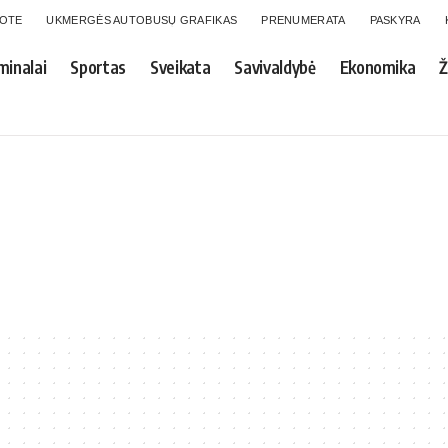
GOTE
UKMERGĖS AUTOBUSŲ GRAFIKAS
PRENUMERATA
PASKYRA
minalai
Sportas
Sveikata
Savivaldybė
Ekonomika
Ž