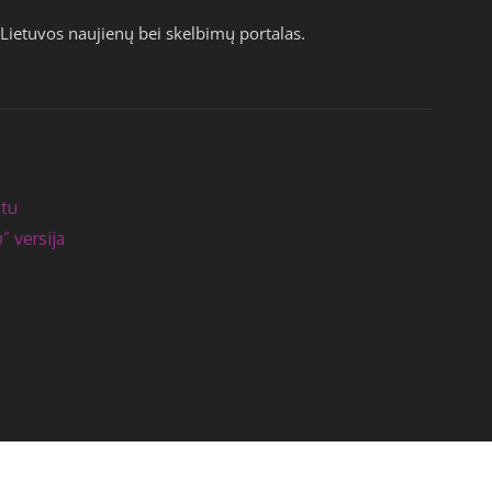
Lietuvos naujienų bei skelbimų portalas.
atu
” versija