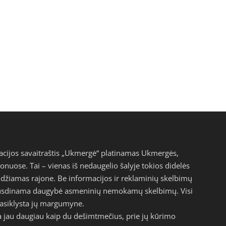
acijos savaitraštis „Ukmergė“ platinamas Ukmergės,
jonuose. Tai – vienas iš nedaugelio šalyje tokios didelės
eidžiamas rajone. Be informacijos ir reklaminių skelbimų
pausdinama daugybė asmeninių nemokamų skelbimų. Visi
epasiklysta jų margumyne.
a jau daugiau kaip du dešimtmečius, prie jų kūrimo