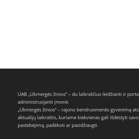
UAB „Ukmergės žinios“ – du laikraščius leidžianti ir por
administruojanti įmonė.
„Ukmergės žinios“ – rajono bendruomenės gyvenimą atspi
aktualijų laikraštis, kuriame kiekvienas gali išdėstyti s
pastebėjimą, padėkoti ar pasidžiaugti.