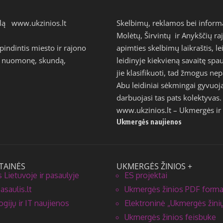
talą
www.ukzinios.lt
Skelbimų, reklamos bei inform
Molėtų, Širvintų ir Anykščių ra
ndintis miesto ir rajono
apimties skelbimų laikraštis, l
avo nuomonę, skundą,
leidinyje kiekvieną savaitę s
jie klasifikuoti, tad žmogus n
Abu leidiniai sėkmingai gyvuoj
darbuojasi tas pats kolektyvas.
www.ukzinios.lt
– Ukmergės ir 
Ukmergės naujienos
TAINĖS
UKMERGĖS ŽINIOS +
 Lietuvoje ir pasaulyje
ES projektai
saulis.lt
Ukmergės žinios PDF form
gijų ir IT naujienos
Elektroninė „Ukmergės žinių
Ukmergės žinios feisbuke