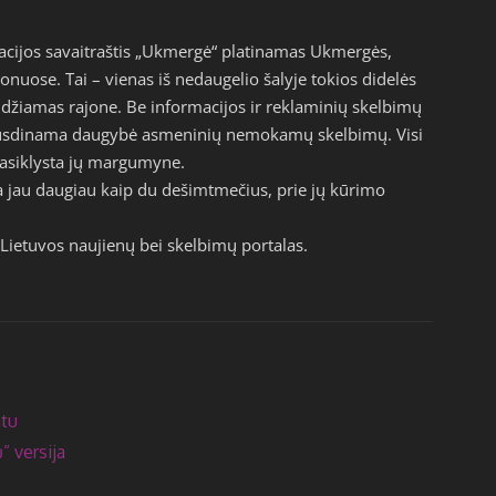
acijos savaitraštis „Ukmergė“ platinamas Ukmergės,
jonuose. Tai – vienas iš nedaugelio šalyje tokios didelės
eidžiamas rajone. Be informacijos ir reklaminių skelbimų
pausdinama daugybė asmeninių nemokamų skelbimų. Visi
epasiklysta jų margumyne.
a jau daugiau kaip du dešimtmečius, prie jų kūrimo
Lietuvos naujienų bei skelbimų portalas.
atu
” versija