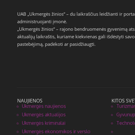
UAB „Ukmergės žinios“ – du laikraščius leidžianti ir por
administruojanti įmonė.
„Ukmergės žinios“ – rajono bendruomenės gyvenimą atspi
aktualijų laikraštis, kuriame kiekvienas gali išdėstyti s
pastebėjimą, padėkoti ar pasidžiaugti.
NAUJIENOS
KITOS SVE
Ukmergės naujienos
Turizmas
Ukmergės aktualijos
Gyvunupa
Ukmergės kriminalai
Technolo
Ukmergės ekonomikos ir verslo