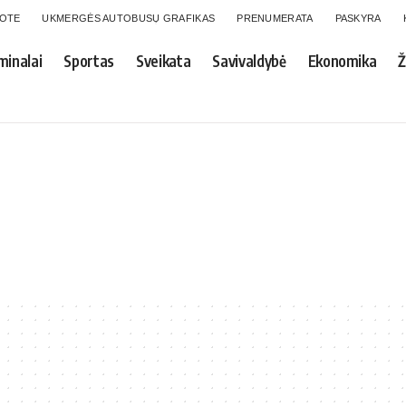
GOTE
UKMERGĖS AUTOBUSŲ GRAFIKAS
PRENUMERATA
PASKYRA
minalai
Sportas
Sveikata
Savivaldybė
Ekonomika
Ž