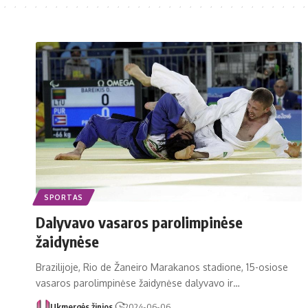
SPORTAS
Dalyvavo vasaros parolimpinėse
žaidynėse
Brazilijoje, Rio de Žaneiro Marakanos stadione, 15-osiose
vasaros parolimpinėse žaidynėse dalyvavo ir…
Ukmergės žinios
2024-06-06