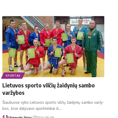
SPORTAS
Lie­tu­vos spor­to vil­čių žai­dy­nių sam­bo
var­žy­bos
Šiau­liuo­se vy­ko Lie­tu­vos spor­to vil­čių žai­dy­nių sam­bo var­žy­
bos. Jo­se da­ly­va­vo spor­ti­nin­kai iš…
Ukmergės žinios
2024-06-06