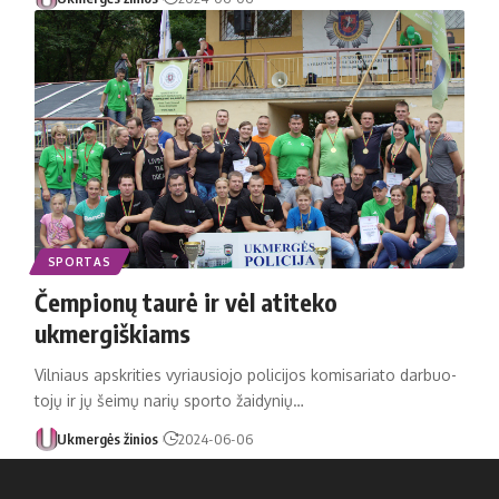
SPORTAS
Čempionų taurė ir vėl atiteko
ukmergiškiams
Vil­niaus ap­skri­ties vy­riau­sio­jo po­li­ci­jos ko­mi­sa­ria­to dar­buo­
to­jų ir jų šei­mų na­rių spor­to žai­dy­nių…
Ukmergės žinios
2024-06-06