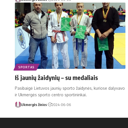
SPORTAS
Iš jaunių žaidynių – su medaliais
Pa­si­bai­gė Lie­tu­vos jau­nių spor­to žai­dy­nės, ku­rio­se da­ly­va­vo
ir Uk­mer­gės spor­to cen­tro spor­ti­nin­kai.
Ukmergės žinios
2024-06-06