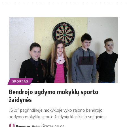
SPORTAS
Bendrojo ugdymo mokyklų sporto
žaidynės
„Šilo“ pagrindinėje mokykloje vyko rajono bendrojo
ugdymo mokyklų sporto žaidynių klasikinio smiginio…
Ukmergės žinios
2024-06-06