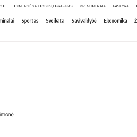
GOTE
UKMERGĖS AUTOBUSŲ GRAFIKAS
PRENUMERATA
PASKYRA
minalai
Sportas
Sveikata
Savivaldybė
Ekonomika
Ž
 įmonė