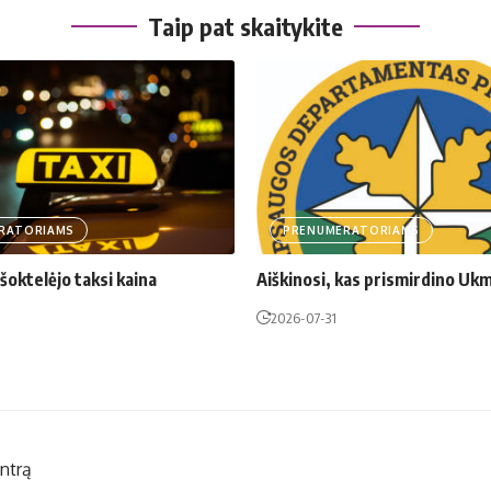
Taip pat skaitykite
RATORIAMS
PRENUMERATORIAMS
oktelėjo taksi kaina
Aiškinosi, kas prismirdino Uk
2026-07-31
entrą