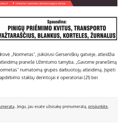
rovė „Normetas“, įsikūrusi Gerseniškių gatvėje, atleidžia
ų atleidimą pranešė Užimtumo tarnyba. „Gavome pranešimą
ormetas“ numatomą grupės darbuotojų atleidimą. Įspėti
dirbimo staklių derintojai ir operatoriai (21) bei
umeratą
. Jeigu, jau esate užsisakę prenumeratą,
prisijunkite
,