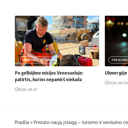
PRENUMERATORIAMS
PRENUME
Po gelbėjimo misijos Venesueloje:
Ukmergėje š
patirtis, kurios nepamirš niekada
2026-08-04
2026-08-07
Pradžia
»
Pristato naują įstaigą – turizmo ir verslumo c