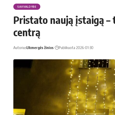
SAVIVALDYBĖ
Pristato naują įstaigą –
centrą
Autorius
Ukmergės žinios
Publikuota 2026-01-30