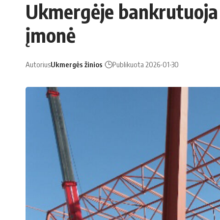
Ukmergėje bankrutuoja 
įmonė
Autorius
Ukmergės žinios
Publikuota 2026-01-30