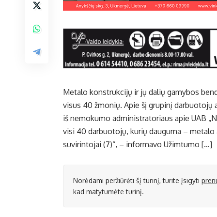
Metalo konstrukcijų ir jų dalių gamybos bend
visus 40 žmonių. Apie šį grupinį darbuotoj
iš nemokumo administratoriaus apie UAB „N
visi 40 darbuotojų, kurių dauguma – metalo ap
suvirintojai (7)“, – informavo Užimtumo […]
Norėdami peržiūrėti šį turinį, turite įsigyti
pren
kad matytumėte turinį.