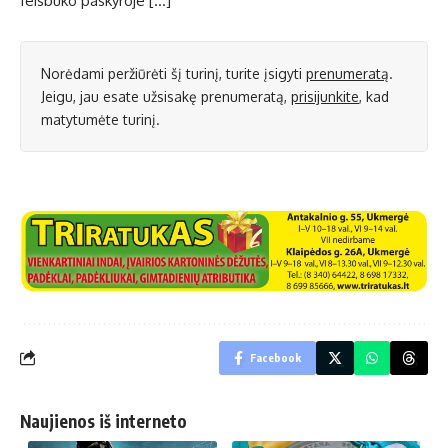
feisbuko paskyroje […]
Norėdami peržiūrėti šį turinį, turite įsigyti
prenumeratą
.
Jeigu, jau esate užsisakę prenumeratą,
prisijunkite
, kad
matytumėte turinį.
Facebook
Naujienos iš interneto