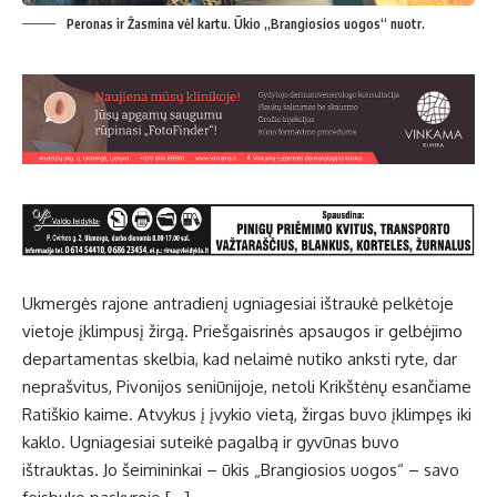
Peronas ir Žasmina vėl kartu. Ūkio „Brangiosios uogos“ nuotr.
Ukmergės rajone antradienį ugniagesiai ištraukė pelkėtoje
vietoje įklimpusį žirgą. Priešgaisrinės apsaugos ir gelbėjimo
departamentas skelbia, kad nelaimė nutiko anksti ryte, dar
neprašvitus, Pivonijos seniūnijoje, netoli Krikštėnų esančiame
Ratiškio kaime. Atvykus į įvykio vietą, žirgas buvo įklimpęs iki
kaklo. Ugniagesiai suteikė pagalbą ir gyvūnas buvo
ištrauktas. Jo šeimininkai – ūkis „Brangiosios uogos“ – savo