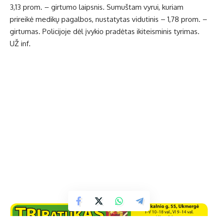
3,13 prom. – girtumo laipsnis. Sumuštam vyrui, kuriam
prireikė medikų pagalbos, nustatytas vidutinis – 1,78 prom. –
girtumas. Policijoje dėl įvykio pradėtas ikiteisminis tyrimas.
UŽ inf.