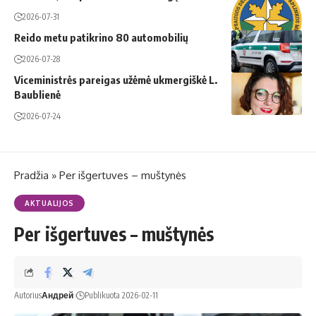
2026-07-31
Reido metu patikrino 80 automobilių
2026-07-28
Viceministrės pareigas užėmė ukmergiškė L.
Baublienė
2026-07-24
Pradžia
»
Per išgertuves – muštynės
AKTUALIJOS
Per išgertuves – muštynės
Autorius
Андрей
Publikuota 2026-02-11