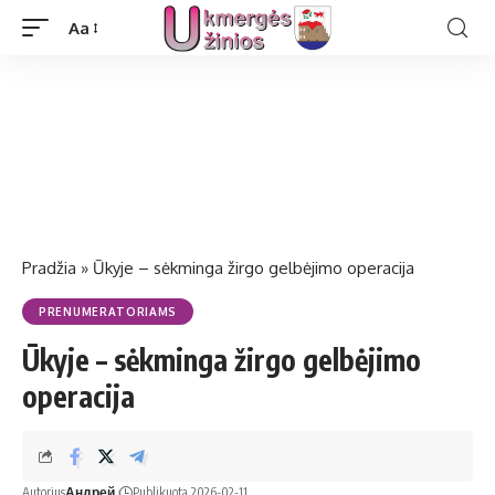
Aa
Pradžia
»
Ūkyje – sėkminga žirgo gelbėjimo operacija
PRENUMERATORIAMS
Ūkyje – sėkminga žirgo gelbėjimo
operacija
Autorius
Андрей
Publikuota 2026-02-11