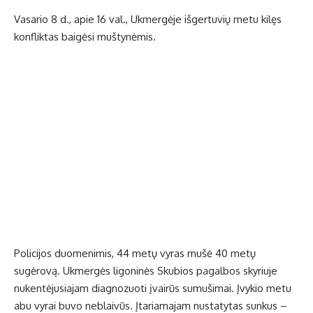
Vasario 8 d., apie 16 val., Ukmergėje išgertuvių metu kilęs
konfliktas baigėsi muštynėmis.
Policijos duomenimis, 44 metų vyras mušė 40 metų
sugėrovą. Ukmergės ligoninės Skubios pagalbos skyriuje
nukentėjusiajam diagnozuoti įvairūs sumušimai. Įvykio metu
abu vyrai buvo neblaivūs. Įtariamajam nustatytas sunkus –