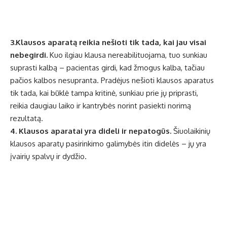
3.Klausos aparatą reikia nešioti tik tada, kai jau visai
nebegirdi.
Kuo ilgiau klausa nereabilituojama, tuo sunkiau
suprasti kalbą – pacientas girdi, kad žmogus kalba, tačiau
pačios kalbos nesupranta. Pradėjus nešioti klausos aparatus
tik tada, kai būklė tampa kritinė, sunkiau prie jų priprasti,
reikia daugiau laiko ir kantrybės norint pasiekti norimą
rezultatą.
4. Klausos aparatai yra dideli ir nepatogūs.
Šiuolaikinių
klausos aparatų pasirinkimo galimybės itin didelės – jų yra
įvairių spalvų ir dydžio.