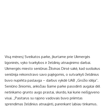
Visą mėnesį Sveikatos parke, įkurtame prie Ukmergės
ligoninės, vyko tvarkybos ir želdinių atnaujinimo darbai.
Ukmergės miesto seniūnas Žilvinas Dirsė sakė, kad suoliukus
seniūnija rekonstravo savo pajėgomis, o sutvarkyti želdinius
buvo nupirkta paslauga – darbus vykdė UAB „Grožio idėja“.
Seniūno žiniomis, anksčiau šiame parke pasodinti augalai dėl
netinkamo grunto augo prastai, skurdo, kai kurie neišgyveno
visai. „Pasitarus su rajono vadovais buvo priimtas
sprendimas želdinius atnaujinti, parenkant labiau tinkamus.