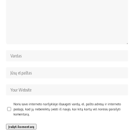
Noriu savo interneto naršyklėje išsaugoti vardą, el. pašto adresą ir interneto
puslapį, kad jų nebereiktų įvesti iš naujo, kai kitą kartą vėl norėsiu parašyti
komentarą.