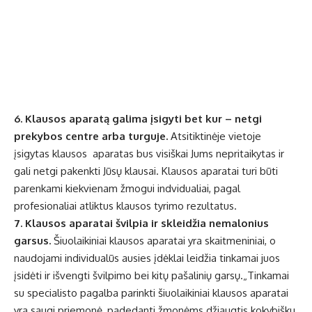
6. Klausos aparatą galima įsigyti bet kur – netgi
prekybos centre arba turguje.
Atsitiktinėje vietoje
įsigytas klausos aparatas bus visiškai Jums nepritaikytas ir
gali netgi pakenkti Jūsų klausai. Klausos aparatai turi būti
parenkami kiekvienam žmogui indvidualiai, pagal
profesionaliai atliktus klausos tyrimo rezultatus.
7. Klausos aparatai švilpia ir skleidžia nemalonius
garsus.
Šiuolaikiniai klausos aparatai yra skaitmeniniai, o
naudojami individualūs ausies įdėklai leidžia tinkamai juos
įsidėti ir išvengti švilpimo bei kitų pašalinių garsų.„Tinkamai
su specialisto pagalba parinkti šiuolaikiniai
klausos aparatai
yra saugi priemonė, padedanti žmonėms džiaugtis kokybišku