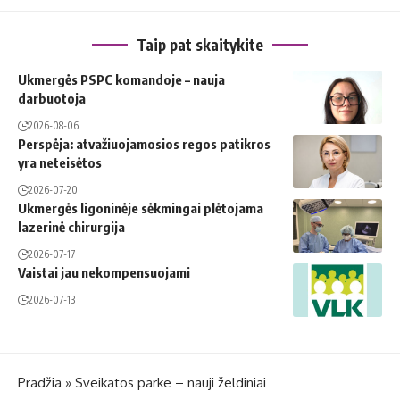
Taip pat skaitykite
Ukmergės PSPC komandoje – nauja
darbuotoja
2026-08-06
Perspėja: atvažiuojamosios regos patikros
yra neteisėtos
2026-07-20
Ukmergės ligoninėje sėkmingai plėtojama
lazerinė chirurgija
2026-07-17
Vaistai jau nekompensuojami
2026-07-13
Pradžia
»
Sveikatos parke – nauji želdiniai