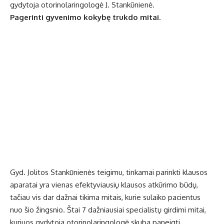
gydytoja otorinolaringologė J. Stankūnienė.
Pagerinti gyvenimo kokybę trukdo mitai.
Gyd. Jolitos Stankūnienės teigimu, tinkamai parinkti
klausos
aparatai
yra vienas efektyviausių klausos atkūrimo būdų,
tačiau vis dar dažnai tikima mitais, kurie sulaiko pacientus
nuo šio žingsnio. Štai 7 dažniausiai specialistų girdimi mitai,
kuriuos gydytoja otorinolaringologė skuba paneigti.