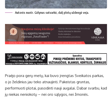
Autorės nuotr. Gėlynus sutvarkė, dalį plotų uždengė veja.
Praėjo pora gerų metų, kai buvo įrengtas Sveikatos parkas,
o jo želdinius jau teko atnaujinti. Pakeistas gruntas,
performuoti plotai, pasodinti nauji augalai. Dabar svarbu, kad
jų niekas neniokotų – nei oro sąlygos, nei žmonės.