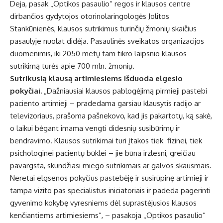
Deja, pasak „Optikos pasaulio“ regos ir klausos centre
dirbančios gydytojos otorinolaringologės Jolitos
Stankūnienės, klausos sutrikimus turinčių žmonių skaičius
pasaulyje nuolat didėja. Pasaulinės sveikatos organizacijos
duomenimis, iki 2050 metų tam tikro laipsnio klausos
sutrikimą turės apie 700 mln. žmonių.
Sutrikusią klausą artimiesiems išduoda elgesio
pokyčiai.
„Dažniausiai klausos pablogėjimą pirmieji pastebi
paciento artimieji – pradedama garsiau klausytis radijo ar
televizoriaus, prašoma pašnekovo, kad jis pakartotų, ką sakė,
o laikui bėgant imama vengti didesnių susibūrimų ir
bendravimo. Klausos sutrikimai turi įtakos tiek fizinei, tiek
psichologinei pacientų būklei – jie būna irzlesni, greičiau
pavargsta, skundžiasi miego sutrikimais ar galvos skausmais.
Neretai elgsenos pokyčius pastebėję ir susirūpinę artimieji ir
tampa vizito pas specialistus iniciatoriais ir padeda pagerinti
gyvenimo kokybę vyresniems dėl suprastėjusios klausos
kenčiantiems artimiesiems“, – pasakoja „Optikos pasaulio“