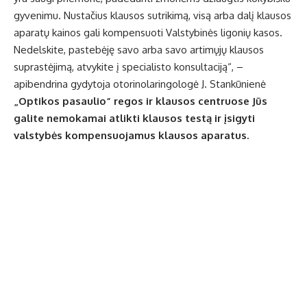
gyvenimu. Nustačius klausos sutrikimą, visą arba dalį klausos
aparatų kainos gali kompensuoti Valstybinės ligonių kasos.
Nedelskite, pastebėję savo arba savo artimųjų klausos
suprastėjimą, atvykite į specialisto konsultaciją“, –
apibendrina gydytoja otorinolaringologė J. Stankūnienė
„Optikos pasaulio“ regos ir klausos centruose Jūs
galite nemokamai atlikti klausos testą ir įsigyti
valstybės kompensuojamus klausos aparatus.