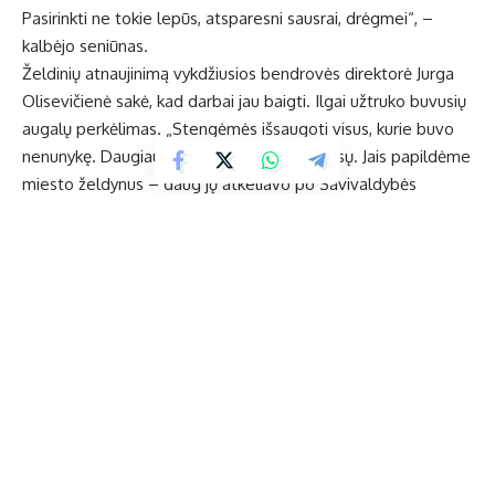
Pasirinkti ne tokie lepūs, atsparesni sausrai, drėgmei“, –
kalbėjo seniūnas.
Želdinių atnaujinimą vykdžiusios bendrovės direktorė Jurga
Olisevičienė sakė, kad darbai jau baigti. Ilgai užtruko buvusių
augalų perkėlimas. „Stengėmės išsaugoti visus, kurie buvo
nenunykę. Daugiausia buvo prisodinta flioksų. Jais papildėme
miesto želdynus – daug jų atkeliavo po Savivaldybės
administracijos pastato langais. Stengėmės rasti vietos
visoms gėlėms“, – pasakojo J. Olisevičienė.