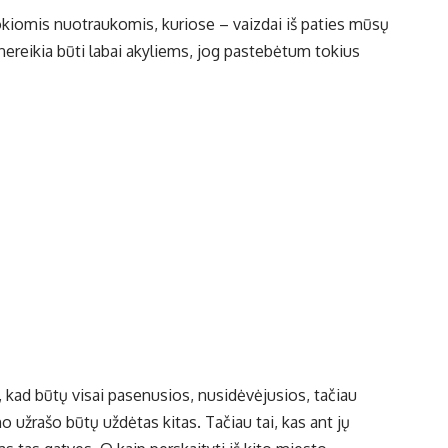
 tokiomis nuotraukomis, kuriose – vaizdai iš paties mūsų
nereikia būti labai akyliems, jog pastebėtum tokius
 kad būtų visai pasenusios, nusidėvėjusios, tačiau
o užrašo būtų uždėtas kitas. Tačiau tai, kas ant jų