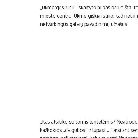
„Ukmergės žinių“ skaitytojai pasidalijo štai
miesto centro. Ukmergiškiai sako, kad net ir 
netvarkingus gatvių pavadinimų užrašus.
„Kas atsitiko su tomis lentelėmis? Neatrodo,
kažkokios „dvigubos“ ir lupasi… Tarsi ant sen