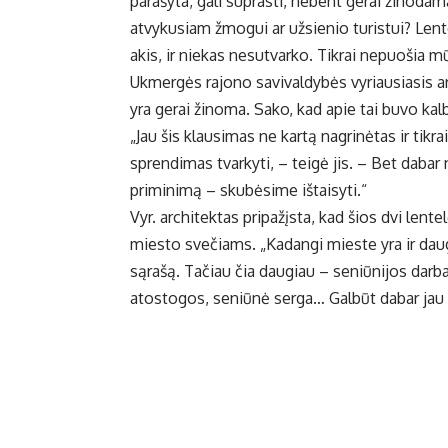
parašyta, gali suprasti, nebent gerai žinodam
atvykusiam žmogui ar užsienio turistui? Lente
akis, ir niekas nesutvarko. Tikrai nepuošia m
Ukmergės rajono savivaldybės vyriausiasis a
yra gerai žinoma. Sako, kad apie tai buvo kal
„Jau šis klausimas ne kartą nagrinėtas ir tikr
sprendimas tvarkyti, – teigė jis. – Bet dabar
priminimą – skubėsime ištaisyti.“
Vyr. architektas pripažįsta, kad šios dvi lent
miesto svečiams. „Kadangi mieste yra ir daugia
sąrašą. Tačiau čia daugiau – seniūnijos darb
atostogos, seniūnė serga… Galbūt dabar jau v