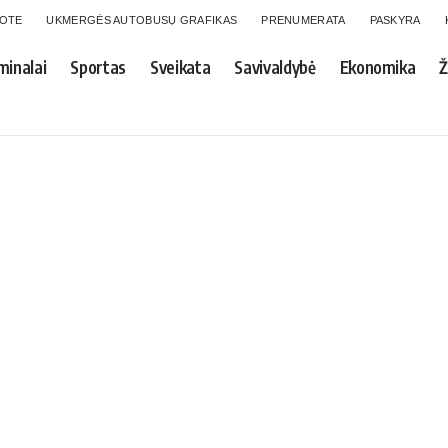
GOTE
UKMERGĖS AUTOBUSŲ GRAFIKAS
PRENUMERATA
PASKYRA
minalai
Sportas
Sveikata
Savivaldybė
Ekonomika
Ž