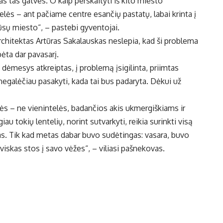
as tas gatves. O kaip perskaityti iš kito miesto
lės – ant pačiame centre esančių pastatų, labai krinta į
ūsų miesto“, – pastebi gyventojai.
rchitektas Artūras Sakalauskas neslepia, kad ši problema
bėta dar pavasarį.
ai dėmesys atkreiptas, į problemą įsigilinta, priimtas
 negalėčiau pasakyti, kada tai bus padaryta. Dėkui už
elės – ne vienintelės, badančios akis ukmergiškiams ir
u tokių lentelių, norint sutvarkyti, reikia surinkti visą
as. Tik kad metas dabar buvo sudėtingas: vasara, buvo
iskas stos į savo vėžes“, – viliasi pašnekovas.