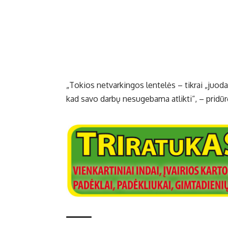
„Tokios netvarkingos lentelės – tikrai „juod
kad savo darbų nesugebama atlikti“, – pridūrė