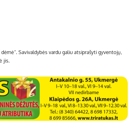
a dėmė“. Savivaldybės vardu galiu atsiprašyti gyventojų,
 jis.