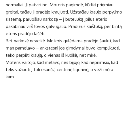
normaliai. Ji patvirtino. Moteris pagimdė, kūdikį priėmiau
greitai, tačiau ji pradėjo kraujuoti. Užstačiau kraujo perpylimo
sistemą, paruošiau narkozę – į buteliuką įpilus eterio
pakabinau virš lovos galvūgalio. Pradūrus kaištuką, per bintą
eteris pradėjo lašėti.
Bet narkozė neveikė. Moteris gulėdama pradėjo šaukti, kad
man pamelavo – ankstesni jos gimdymai buvo komplikuoti,
teko perpilti kraują, o vienas iš kūdikių net mirė.
Moteris vaitojo, kad melavo, nes bijojo, kad nepriimsiu, kad
teks važiuoti į toli esančią centrinę ligoninę, o vežti nėra
kam.