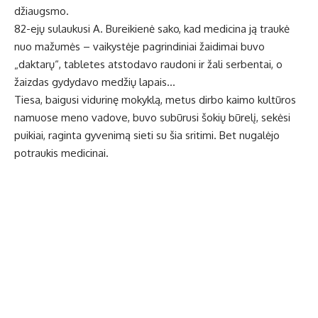
džiaugsmo.
82-ejų sulaukusi A. Bureikienė sako, kad medicina ją traukė
nuo mažumės – vaikystėje pagrindiniai žaidimai buvo
„daktarų“, tabletes atstodavo raudoni ir žali serbentai, o
žaizdas gydydavo medžių lapais…
Tiesa, baigusi vidurinę mokyklą, metus dirbo kaimo kultūros
namuose meno vadove, buvo subūrusi šokių būrelį, sekėsi
puikiai, raginta gyvenimą sieti su šia sritimi. Bet nugalėjo
potraukis medicinai.