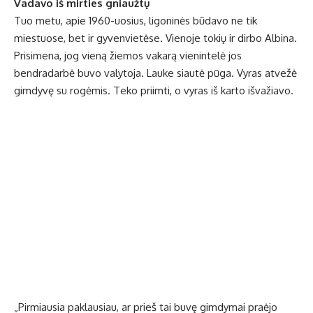
Vadavo iš mirties gniaužtų
Tuo metu, apie 1960-uosius, ligoninės būdavo ne tik
miestuose, bet ir gyvenvietėse. Vienoje tokių ir dirbo Albina.
Prisimena, jog vieną žiemos vakarą vienintelė jos
bendradarbė buvo valytoja. Lauke siautė pūga. Vyras atvežė
gimdyvę su rogėmis. Teko priimti, o vyras iš karto išvažiavo.
„Pirmiausia paklausiau, ar prieš tai buvę gimdymai praėjo