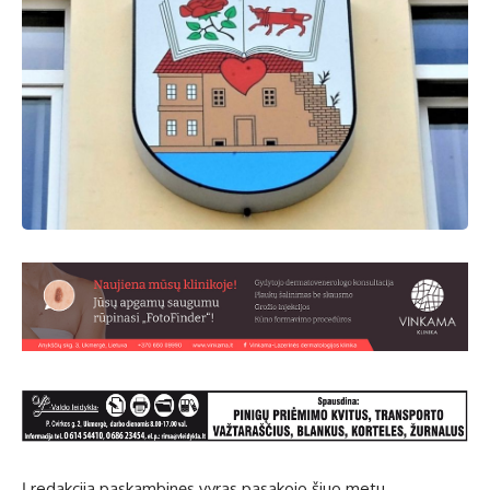
Į redakciją paskambinęs vyras pasakojo šiuo metu