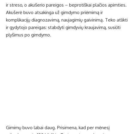
ir streso, o akušerio pareigos – beprotiškai plačios apimties.
Akušerė buvo atsakinga už gimdymo priėmimą ir
komplikacijų diagnozavimą, naujagimių gaivinimą. Teko atlikti
ir gydytojo pareigas: stabdyti gimdyvių kraujavimą, susiūti
plyšimus po gimdymo.
Gimimų buvo labai daug. Prisimena, kad per mėnesį