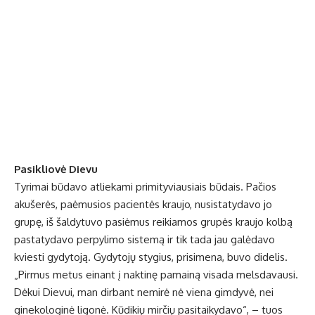
Pasikliovė Dievu
Tyrimai būdavo atliekami primityviausiais būdais. Pačios
akušerės, paėmusios pacientės kraujo, nusistatydavo jo
grupę, iš šaldytuvo pasiėmus reikiamos grupės kraujo kolbą
pastatydavo perpylimo sistemą ir tik tada jau galėdavo
kviesti gydytoją. Gydytojų stygius, prisimena, buvo didelis.
„Pirmus metus einant į naktinę pamainą visada melsdavausi.
Dėkui Dievui, man dirbant nemirė nė viena gimdyvė, nei
ginekologinė ligonė. Kūdikių mirčių pasitaikydavo“, – tuos