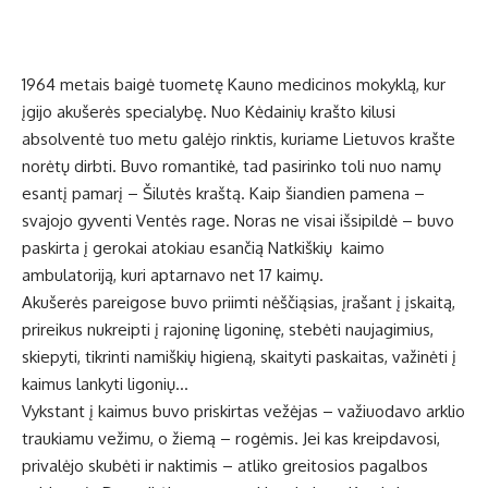
1964 metais baigė tuometę Kauno medicinos mokyklą, kur
įgijo akušerės specialybę. Nuo Kėdainių krašto kilusi
absolventė tuo metu galėjo rinktis, kuriame Lietuvos krašte
norėtų dirbti. Buvo romantikė, tad pasirinko toli nuo namų
esantį pamarį – Šilutės kraštą. Kaip šiandien pamena –
svajojo gyventi Ventės rage. Noras ne visai išsipildė – buvo
paskirta į gerokai atokiau esančią Natkiškių kaimo
ambulatoriją, kuri aptarnavo net 17 kaimų.
Akušerės pareigose buvo priimti nėščiąsias, įrašant į įskaitą,
prireikus nukreipti į rajoninę ligoninę, stebėti naujagimius,
skiepyti, tikrinti namiškių higieną, skaityti paskaitas, važinėti į
kaimus lankyti ligonių…
Vykstant į kaimus buvo priskirtas vežėjas – važiuodavo arklio
traukiamu vežimu, o žiemą – rogėmis. Jei kas kreipdavosi,
privalėjo skubėti ir naktimis – atliko greitosios pagalbos