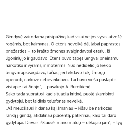
Gimdyvė vaitodama prisipažino, kad visai ne jos vyras atvežė
rogėmis, bet kaimynas. O eteris neveikė dėl labai paprastos
priežasties – to krašto žmonės svaigindavosi eteriu. Iš
ligoninių jo ir gaudavo. Eteris buvo tapęs lengvai prieinamu
narkotiku ir vyrams, ir moterims. Nuo nedidelio jo kiekio
lengvai apsvaigdavo, tačiau, jei tekdavo tokį žmogų
operuoti, narkozė nebeveikdavo. Tai buvo vieša paslaptis –
visi apie tai žinojo“, – pasakojo A. Bureikienė.
Sako tada supratusi, kad situacija kritinė, puolė skambinti
gydytojui, bet laidinis telefonas neveikė.
„Aš meldžiausi ir dariau ką išmaniau – kišau be narkozės
ranką į gimdą, atidalinau placentą, patikrinau, kaip tai daro
gydytojai. Dievas išklausė mano maldų – dėkojau jam“, – lyg