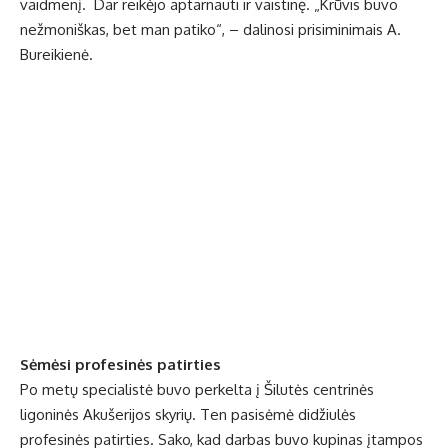
vaidmenį. Dar reikėjo aptarnauti ir vaistinę. „Krūvis buvo
nežmoniškas, bet man patiko“, – dalinosi prisiminimais A.
Bureikienė.
Sėmėsi profesinės patirties
Po metų specialistė buvo perkelta į Šilutės centrinės
ligoninės Akušerijos skyrių. Ten pasisėmė didžiulės
profesinės patirties. Sako, kad darbas buvo kupinas įtampos