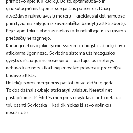
priimdavo apie 100 kūdikių. Be to, aptarnaudavo ir
ginekologinėmis ligomis sergančias pacientes. Daug
atveždavo nukraujavusių moterų – greičiausiai dėl namuose
primityviomis sąlygomis savarankiškai bandytų atlikti abortų.
Beje, apie tokius abortus niekas tada nekalbėjo ir kraujavimo
priežasčių nenagrinėjo.
Kadangi nebuvo jokio lytinio švietimo, daugybė abortų buvo
atliekama ligoninėse. Sovietinė sistema užsimezgusios
gyvybės išsaugojimu nesirūpino – pastojusios moterys
nebuvo kaip nors atkalbinėjamos: kreipdavosi ir procedūra
būdavo atlikta.
Netekėjusioms merginoms pastoti buvo didžiulė gėda.
Tokios dažnai skubėjo atsikratyti vaisiaus. Neretai net
paslapčiomis. Iš Šilutės merginos nuvykdavo net į nelabai
toli esantį Sovietską – kad tik niekas iš savo aplinkos
nesužinotų.