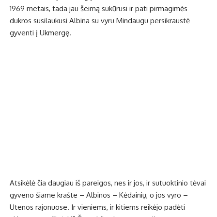
1969 metais, tada jau šeimą sukūrusi ir pati pirmagimės
dukros susilaukusi Albina su vyru Mindaugu persikraustė
gyventi į Ukmergę.
Atsikėlė čia daugiau iš pareigos, nes ir jos, ir sutuoktinio tėvai
gyveno šiame krašte – Albinos – Kėdainių, o jos vyro –
Utenos rajonuose. Ir vieniems, ir kitiems reikėjo padėti