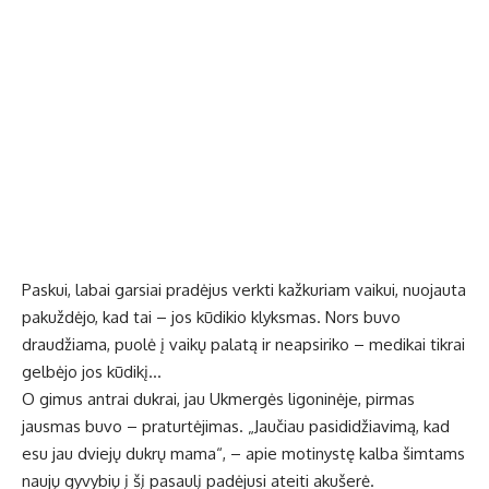
Paskui, labai garsiai pradėjus verkti kažkuriam vaikui, nuojauta
pakuždėjo, kad tai – jos kūdikio klyksmas. Nors buvo
draudžiama, puolė į vaikų palatą ir neapsiriko – medikai tikrai
gelbėjo jos kūdikį…
O gimus antrai dukrai, jau Ukmergės ligoninėje, pirmas
jausmas buvo – praturtėjimas. „Jaučiau pasididžiavimą, kad
esu jau dviejų dukrų mama“, – apie motinystę kalba šimtams
naujų gyvybių į šį pasaulį padėjusi ateiti akušerė.