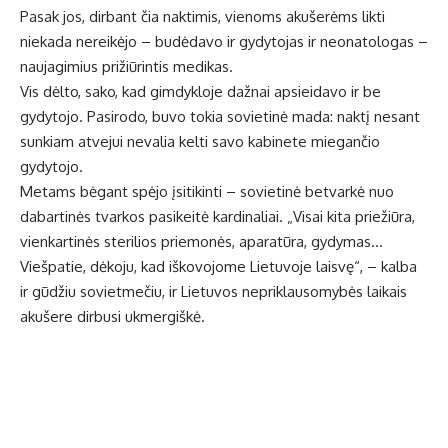
Pasak jos, dirbant čia naktimis, vienoms akušerėms likti
niekada nereikėjo – budėdavo ir gydytojas ir neonatologas –
naujagimius prižiūrintis medikas.
Vis dėlto, sako, kad gimdykloje dažnai apsieidavo ir be
gydytojo. Pasirodo, buvo tokia sovietinė mada: naktį nesant
sunkiam atvejui nevalia kelti savo kabinete miegančio
gydytojo.
Metams bėgant spėjo įsitikinti – sovietinė betvarkė nuo
dabartinės tvarkos pasikeitė kardinaliai. „Visai kita priežiūra,
vienkartinės sterilios priemonės, aparatūra, gydymas…
Viešpatie, dėkoju, kad iškovojome Lietuvoje laisvę“, – kalba
ir gūdžiu sovietmečiu, ir Lietuvos nepriklausomybės laikais
akušere dirbusi ukmergiškė.