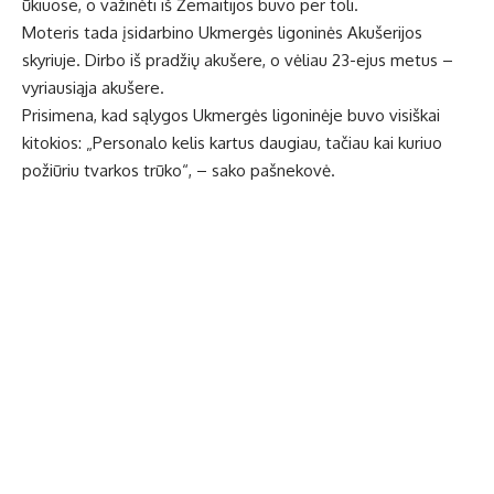
ūkiuose, o važinėti iš Žemaitijos buvo per toli.
Moteris tada įsidarbino Ukmergės ligoninės Akušerijos
skyriuje. Dirbo iš pradžių akušere, o vėliau 23-ejus metus –
vyriausiąja akušere.
Prisimena, kad sąlygos Ukmergės ligoninėje buvo visiškai
kitokios: „Personalo kelis kartus daugiau, tačiau kai kuriuo
požiūriu tvarkos trūko“, – sako pašnekovė.