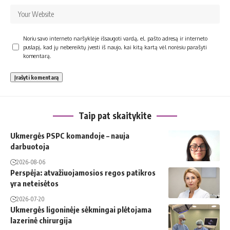
Noriu savo interneto naršyklėje išsaugoti vardą, el. pašto adresą ir interneto
puslapį, kad jų nebereiktų įvesti iš naujo, kai kitą kartą vėl norėsiu parašyti
komentarą.
Taip pat skaitykite
Ukmergės PSPC komandoje – nauja
darbuotoja
2026-08-06
Perspėja: atvažiuojamosios regos patikros
yra neteisėtos
2026-07-20
Ukmergės ligoninėje sėkmingai plėtojama
lazerinė chirurgija