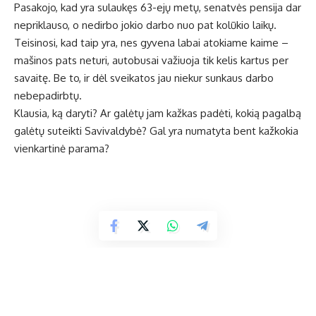
Pasakojo, kad yra sulaukęs 63-ejų metų, senatvės pensija dar
nepriklauso, o nedirbo jokio darbo nuo pat kolūkio laikų.
Teisinosi, kad taip yra, nes gyvena labai atokiame kaime –
mašinos pats neturi, autobusai važiuoja tik kelis kartus per
savaitę. Be to, ir dėl sveikatos jau niekur sunkaus darbo
nebepadirbtų.
Klausia, ką daryti? Ar galėtų jam kažkas padėti, kokią pagalbą
galėtų suteikti Savivaldybė? Gal yra numatyta bent kažkokia
vienkartinė parama?