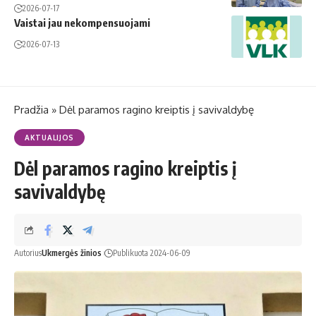
2026-07-17
Vaistai jau nekompensuojami
2026-07-13
Pradžia
»
Dėl paramos ragino kreiptis į savivaldybę
AKTUALIJOS
Dėl paramos ragino kreiptis į
savivaldybę
Autorius
Ukmergės žinios
Publikuota 2024-06-09