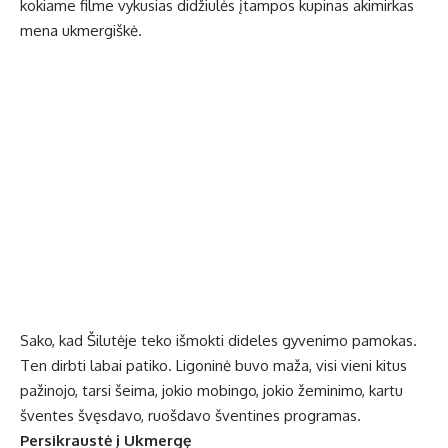
kokiame filme vykusias didžiulės įtampos kupinas akimirkas
mena ukmergiškė.
Sako, kad Šilutėje teko išmokti dideles gyvenimo pamokas.
Ten dirbti labai patiko. Ligoninė buvo maža, visi vieni kitus
pažinojo, tarsi šeima, jokio mobingo, jokio žeminimo, kartu
šventes švęsdavo, ruošdavo šventines programas.
Persikraustė į Ukmergę