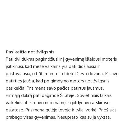
Pasikeičia net žvilgsnis
Pati dvi dukras pagimdžiusi ir į gyvenimą išleidusi moteris
įsitikinusi, kad meilė vaikams yra pati didžiausia ir
pastoviausia, o būti mama – didelė Dievo dovana. Iš savo
patirties jaučia, kad po gimdymo moters net žvilgsnis
pasikeičia. Prisimena savo pačios patirtus jausmus.
Pirmąją dukrą pati pagimdė Šilutėje. Sovietiniais laikais
vaikelius atskirdavo nuo mamų ir guldydavo atskirose
palatose. Prisimena gulėjo lovoje ir tyliai verkė. Prieš akis
prabėgo visas gyvenimas. Nesuprato, kas su ja vyksta.