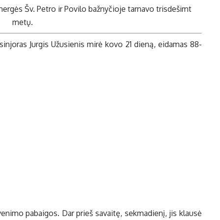
mergės Šv. Petro ir Povilo bažnyčioje tarnavo trisdešimt
metų.
sinjoras Jurgis Užusienis mirė kovo 21 dieną, eidamas 88-
venimo pabaigos. Dar prieš savaitę, sekmadienį, jis klausė