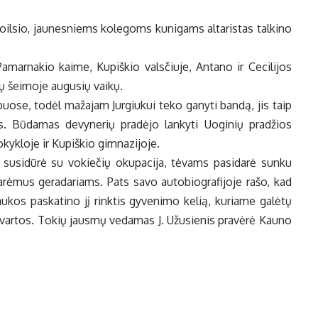
 poilsio, jaunesniems kolegoms kunigams altaristas talkino
amarnakio kaime, Kupiškio valsčiuje, Antano ir Cecilijos
ų šeimoje augusių vaikų.
rbuose, todėl mažajam Jurgiukui teko ganyti bandą, jis taip
ris. Būdamas devynerių pradėjo lankyti Uoginių pradžios
ykloje ir Kupiškio gimnazijoje.
s susidūrė su vokiečių okupacija, tėvams pasidarė sunku
parėmus geradariams. Pats savo autobiografijoje rašo, kad
aukos paskatino jį rinktis gyvenimo kelią, kuriame galėtų
ievartos. Tokių jausmų vedamas J. Užusienis pravėrė Kauno