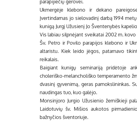
parapijiečių gerovei.
Ukmergėje klebono ir dekano pareigose
Įvertindamas jo sielovadinį darbą 1994 metų
kunigą Jurgį Užusienį Jo Šventenybės kapeli
Vis labiau silpnėjant sveikatai 2002 m. kovo
Šv. Petro ir Povilo parapijos klebono ir U
altaristu. Kiek leido jėgos, patarnavo tiki
reikalais.
Baigiant kunigų seminariją pridėtoje an
choleriško-melancholiško temperamento žmog
dvasinį gyvenimą, geras pamokslininkas. Su b
naudingas tuo, kuo galėjo.
Monsinjoro Jurgio Užusienio žemiškieji pal
Laidotuvių šv. Mišios aukotos pirmadienio
bažnyčios šventoriuje.