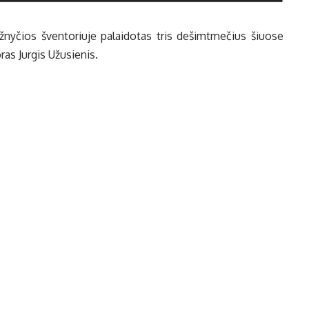
žnyčios šventoriuje palaidotas tris dešimtmečius šiuose
s Jurgis Užusienis.