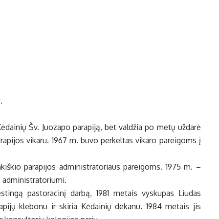
.
ėdainių Šv. Juozapo parapiją, bet valdžia po metų uždarė
rapijos vikaru. 1967 m. buvo perkeltas vikaro pareigoms į
nkiškio parapijos administratoriaus pareigoms. 1975 m. –
s administratoriumi.
stingą pastoracinį darbą, 1981 metais vyskupas Liudas
apijų klebonu ir skiria Kėdainių dekanu. 1984 metais jis