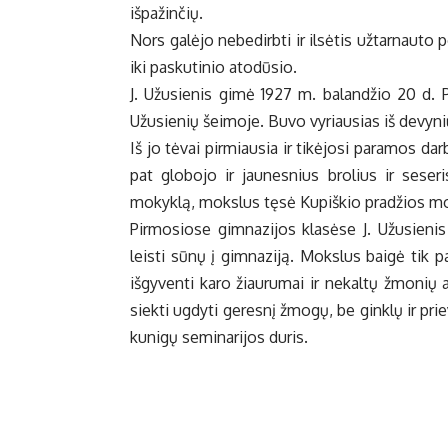
išpažinčių.
Nors galėjo nebedirbti ir ilsėtis užtarnauto
iki paskutinio atodūsio.
J. Užusienis gimė 1927 m. balandžio 20 d. P
Užusienių šeimoje. Buvo vyriausias iš devyni
Iš jo tėvai pirmiausia ir tikėjosi paramos da
pat globojo ir jaunesnius brolius ir sese
mokyklą, mokslus tęsė Kupiškio pradžios mok
Pirmosiose gimnazijos klasėse J. Užusieni
leisti sūnų į gimnaziją. Mokslus baigė tik 
išgyventi karo žiaurumai ir nekaltų žmonių 
siekti ugdyti geresnį žmogų, be ginklų ir pr
kunigų seminarijos duris.