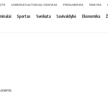
GOTE
UKMERGĖS AUTOBUSŲ GRAFIKAS
PRENUMERATA
PASKYRA
minalai
Sportas
Sveikata
Savivaldybė
Ekonomika
Ž
usienis