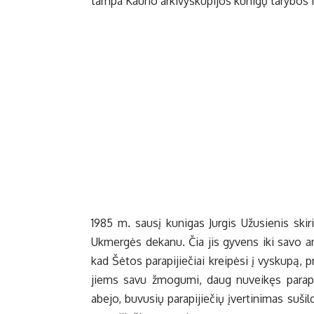
tampa Kauno arkivyskupijos kunigų tarybos ir
1985 m. sausį kunigas Jurgis Užusienis ski
Ukmergės dekanu. Čia jis gyvens iki savo amž
kad Šėtos parapijiečiai kreipėsi į vyskupą, p
jiems savu žmogumi, daug nuveikęs parapij
abejo, buvusių parapijiečių įvertinimas sušil