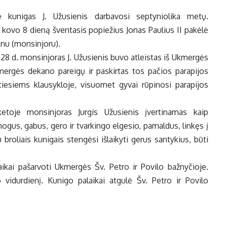
 kunigas J. Užusienis darbavosi septyniolika metų.
 kovo 8 dieną šventasis popiežius Jonas Paulius II pakėlė
onu (monsinjoru).
 28 d. monsinjoras J. Užusienis buvo atleistas iš Ukmergės
kmergės dekano pareigų ir paskirtas tos pačios parapijos
ntiesiems klausykloje, visuomet gyvai rūpinosi parapijos
ketoje monsinjoras Jurgis Užusienis įvertinamas kaip
us, gabus, gero ir tvarkingo elgesio, pamaldus, linkęs į
roliais kunigais stengėsi išlaikyti gerus santykius, būti
aikai pašarvoti Ukmergės Šv. Petro ir Povilo bažnyčioje.
 vidurdienį. Kunigo palaikai atgulė Šv. Petro ir Povilo