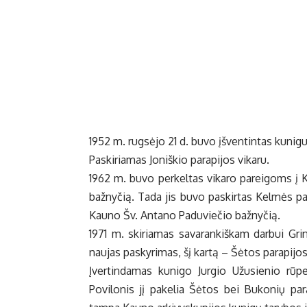
1952 m. rugsėjo 21 d. buvo įšventintas kunigu
Paskiriamas Joniškio parapijos vikaru.
1962 m. buvo perkeltas vikaro pareigoms į K
bažnyčią. Tada jis buvo paskirtas Kelmės pa
Kauno Šv. Antano Paduviečio bažnyčią.
1971 m. skiriamas savarankiškam darbui Gri
naujas paskyrimas, šį kartą – Šėtos parapijo
Įvertindamas kunigo Jurgio Užusienio rūpe
Povilonis jį pakelia Šėtos bei Bukonių par