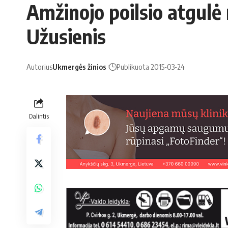
Amžinojo poilsio atgulė
Užusienis
Autorius
Ukmergės žinios
Publikuota 2015-03-24
Dalintis