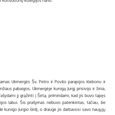
 konsultorių kolegijos nariu.
riamas Ukmergės Šv. Petro ir Povilo parapijos klebonu ir
iaus pabaigos. Ukmergėje kunigą Jurgį prisivijo ir žinia,
rašydami jį grąžinti į Šėtą, primindami, kad jis buvo tapęs
os labui. Šis prašymas nebuvo patenkintas, tačiau, be
dė kunigo Jurgio širdį, o drauge jis darbavosi savo naujųjų