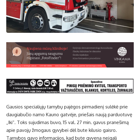
Gausios specialiųjų tarnybų pajėgos pirmadienį sulėkė prie
daugiabučio namo Kauno gatvėje, priešais naują parduotuvę
„Iki“. Toks sujudimas buvo, 15 val. 27 min. gavus pranešimą
apie pavojų žmogaus gyvybei dėl bute kilusio gaisro.
Tarnybos gavo informacijos, kad bute gyvena neįgali