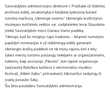
Savivaldybės administracijos direktorė I. Pračkailė už išskirtinį
profesinį indėlį, atsakomybę ir kūrybinę lyderystę kuriant
turistinį maršrutą „Ukmergė visiems“ Ukmergės kraštotyros
muziejaus kultūrinės veiklos vyr. vadybininkei Ievai Gliaudelei
įteikė Savivaldybės mero Dariaus Varno padėką.
Tikimąsi, kad šis renginys taps tradiciniu – kitąmet numatyta
papildyti nominacijas ir už reikšmingą indėlį garsinant
Ukmergės kraštą padėkoti ne tik mūsų rajono, bet ir kitų
šalies miestų turizmo paslaugų teikėjams ar organizatoriams,
tokiems, kaip asociacija „Pikuolis“, kuri rajone organizuoja
tarptautinį Baltiškos kultūros ir ekstremalios muzikos
festivalį „Kilkim žaibu“, pritraukiantį tūkstančius lankytojų iš
įvairių pasaulio šalių.
Šia žinia pasidalino Savivaldybės administracija.