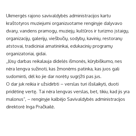
Ukmergės rajono savivaldybės administracijos kartu
kraštotyros muziejumi organizuotame renginyje dalyvavo
dvarų, vandens pramogų, muziejų, kultūros ir turizmo įstaigų,
organizacijų, galerijų, viešbučių, sodybų, kavinių, restoranų
atstovai, tradiciniai amatininkai, edukacinių programų
organizatoriai, gidai.
„Jūsų darbas reikalauja didelės išmonės, kūrybiškumo, nes
nėra lengva sužinoti, kas žmonėms patinka, kas juos gali
sudominti, dėl ko jie dar norėtų sugrįžti pas jus.
O dar juk reikia ir užsidirbti – verslas turi išsilaikyti, duoti
pridėtinę vertę. Tai nėra lengvas verslas, bet, tikiu, kad jis yra
malonus“, – renginyje kalbėjo Savivaldybės administracijos
direktorė Inga Pračkailė.