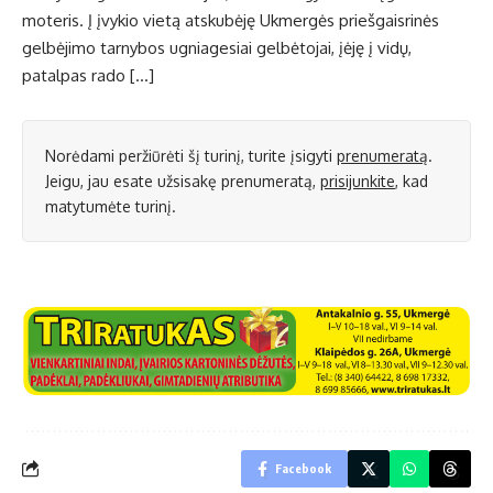
moteris. Į įvykio vietą atskubėję Ukmergės priešgaisrinės
gelbėjimo tarnybos ugniagesiai gelbėtojai, įėję į vidų,
patalpas rado […]
Norėdami peržiūrėti šį turinį, turite įsigyti
prenumeratą
.
Jeigu, jau esate užsisakę prenumeratą,
prisijunkite
, kad
matytumėte turinį.
Facebook