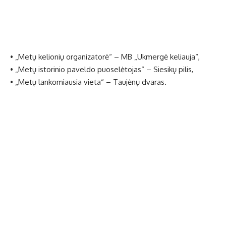
• „Metų kelionių organizatorė“ – MB „Ukmergė keliauja“,
• „Metų istorinio paveldo puoselėtojas“ – Siesikų pilis,
• „Metų lankomiausia vieta“ – Taujėnų dvaras.