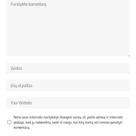
Noriu savo interneto naršyklėje išsaugoti vardą, el. pašto adresą ir interneto
puslapį, kad jų nebereiktų įvesti iš naujo, kai kitą kartą vėl norėsiu parašyti
komentarą.