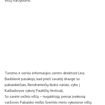
vištų varžyboms.
Turizmo ir verslo informacijos centro direktorė Lina
Baublienė pasakojo, kad prieš savaitę drauge su
pabaiskiečiais, Bendraminčių klubo nariais, vyko į
Kaišiadoryse vykusį Paukščių festivalį.
Su savimi vežėsi vištą – nugalėtoją, pernai įveikusią
varžoves Pabaisko mūšio šventės metu vykusiose vištų