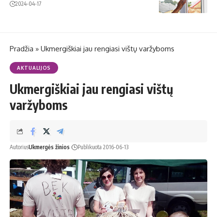
2024-04-17
Pradžia
»
Ukmergiškiai jau rengiasi vištų varžyboms
AKTUALIJOS
Ukmergiškiai jau rengiasi vištų
varžyboms
Autorius
Ukmergės žinios
Publikuota 2016-06-13