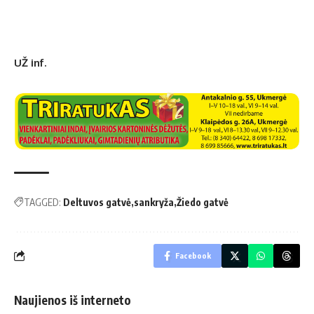
UŽ inf.
TAGGED:
Deltuvos gatvė
sankryža
Žiedo gatvė
Facebook
Naujienos iš interneto