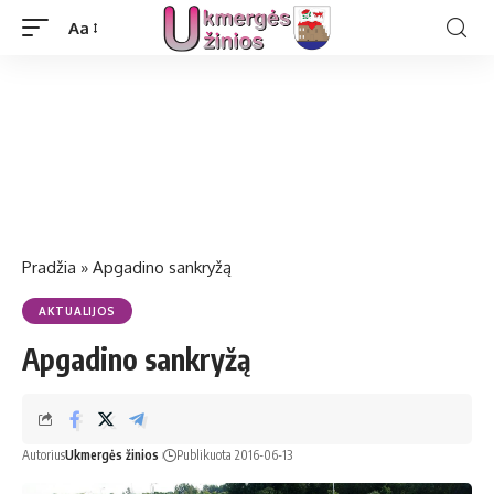
Aa
Pradžia
»
Apgadino sankryžą
AKTUALIJOS
Apgadino sankryžą
Autorius
Ukmergės žinios
Publikuota 2016-06-13