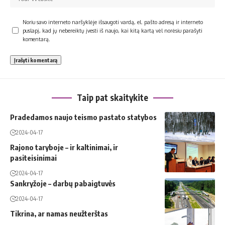
Noriu savo interneto naršyklėje išsaugoti vardą, el. pašto adresą ir interneto
puslapį, kad jų nebereiktų įvesti iš naujo, kai kitą kartą vėl norėsiu parašyti
komentarą.
Taip pat skaitykite
Pradedamos naujo teismo pastato statybos
2024-04-17
Rajono taryboje – ir kaltinimai, ir
pasiteisinimai
2024-04-17
Sankryžoje – darbų pabaigtuvės
2024-04-17
Tikrina, ar namas neužterštas