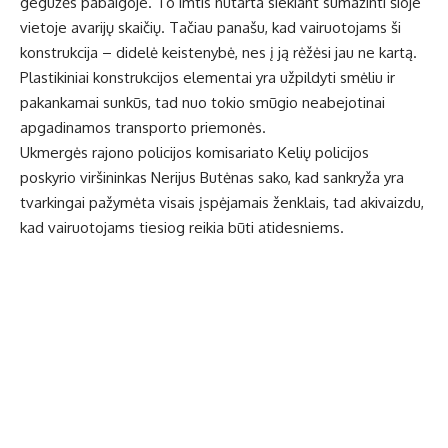
gegužės pabaigoje. To imtis nutarta siekiant sumažinti šioje
vietoje avarijų skaičių. Tačiau panašu, kad vairuotojams ši
konstrukcija – didelė keistenybė, nes į ją rėžėsi jau ne kartą.
Plastikiniai konstrukcijos elementai yra užpildyti smėliu ir
pakankamai sunkūs, tad nuo tokio smūgio neabejotinai
apgadinamos transporto priemonės.
Ukmergės rajono policijos komisariato Kelių policijos
poskyrio viršininkas Nerijus Butėnas sako, kad sankryža yra
tvarkingai pažymėta visais įspėjamais ženklais, tad akivaizdu,
kad vairuotojams tiesiog reikia būti atidesniems.