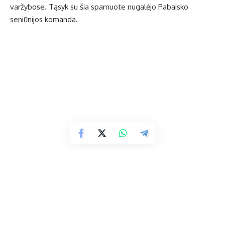
varžybose. Tąsyk su šia sparnuote nugalėjo Pabaisko
seniūnijos komanda.
Ukmergiškiai festivalyje visus kvietė į vištų varžybas mūsų
rajone.
Pabaiskiečiai Dovilė ir Andrius Januliai iš šios šventės namo
parvežė net 11 viščiukų. Per vištų varžybas jau paaugusius