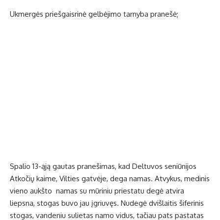
Ukmergės priešgaisrinė gelbėjimo tarnyba pranešė;
Spalio 13-ąją gautas pranešimas, kad Deltuvos seniūnijos
Atkočių kaime, Vilties gatvėje, dega namas. Atvykus, medinis
vieno aukšto namas su mūriniu priestatu degė atvira
liepsna, stogas buvo jau įgriuvęs. Nudegė dvišlaitis šiferinis
stogas, vandeniu sulietas namo vidus, tačiau pats pastatas