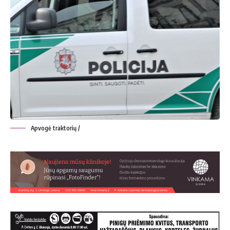
Apvogė traktorių /