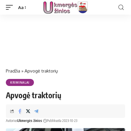
Aa
Pradžia
»
Apvogė traktorių
KRIMINALAI
Apvogė traktorių
Autorius
Ukmergės žinios
Publikuota 2023-10-23