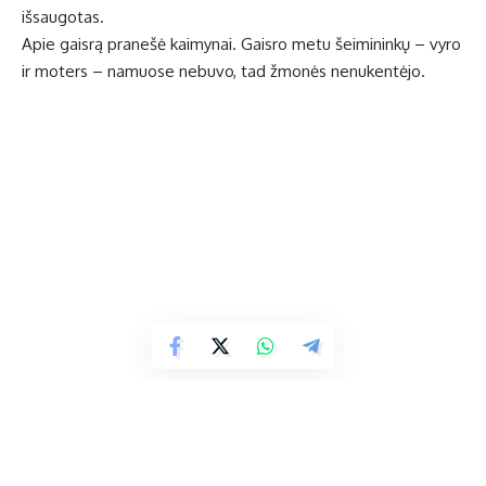
išsaugotas.
Apie gaisrą pranešė kaimynai. Gaisro metu šeimininkų – vyro
ir moters – namuose nebuvo, tad žmonės nenukentėjo.
Dėl ko kilo gaisras, aiškinamasi. Ugniagesių duomenimis,
nusikalstamos veikos požymių nėra. Pirminiais duomenimis,
galėjo užsidegti kaminas.