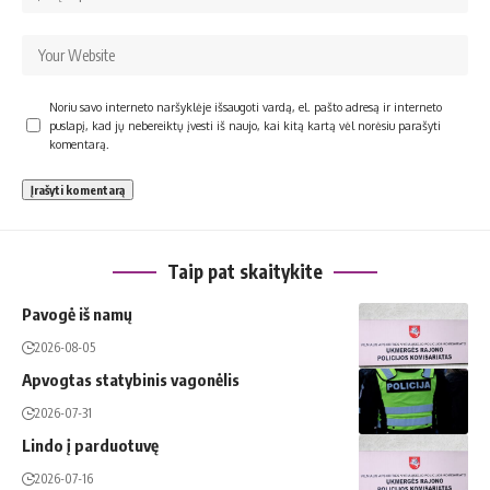
Noriu savo interneto naršyklėje išsaugoti vardą, el. pašto adresą ir interneto
puslapį, kad jų nebereiktų įvesti iš naujo, kai kitą kartą vėl norėsiu parašyti
komentarą.
Taip pat skaitykite
Pavogė iš namų
2026-08-05
Apvogtas statybinis vagonėlis
2026-07-31
Lindo į parduotuvę
2026-07-16