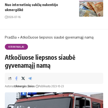
Nuo internetinių sukčių nukentėjo
ukmergiškė
2026-07-16
Pradžia
»
Atkočiuose liepsnos siaubė gyvenamąjį namą
KRIMINALAI
Atkočiuose liepsnos siaubė
gyvenamąjį namą
Autorius
Ukmergės žinios
Publikuota 2023-10-23