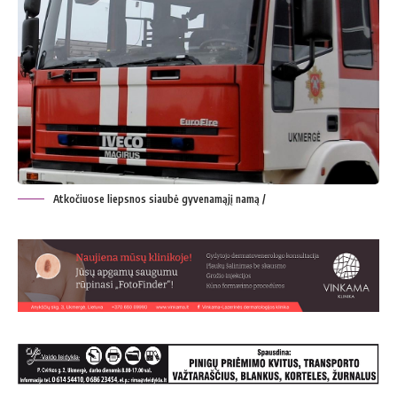
Atkočiuose liepsnos siaubė gyvenamąjį namą /