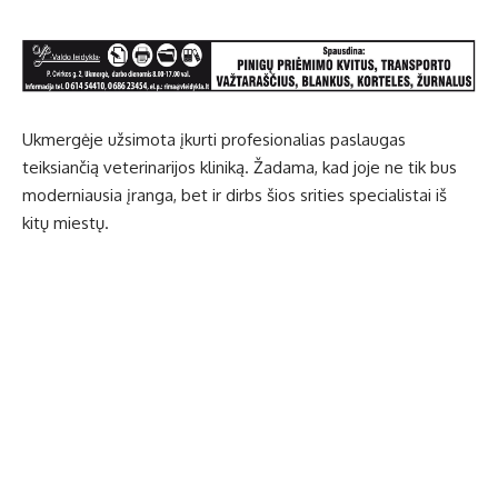
Ukmergėje užsimota įkurti profesionalias paslaugas
teiksiančią veterinarijos kliniką. Žadama, kad joje ne tik bus
moderniausia įranga, bet ir dirbs šios srities specialistai iš
kitų miestų.