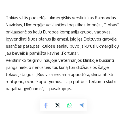
Tokias viltis puoselėja ukmergiškis verslininkas Raimondas
Navickas, Ukmergėje veikiančios logistikos įmonės „Globay“,
priklausančios kelių Europos kompanijų grupei, vadovas.
Įgyvendinti šiuos planus jis ėmėsi, įsigijęs Deltuvos gatvėje
esančias patalpas, kuriose seniau buvo įsikūrusi ukmergiškių
jau beveik ir pamiršta kavinė „Fortūna“.
Verslininko teigimu, naujoje veterinarijos klinikoje būsianti
įranga niekuo nenusileis tai, kurią turi didžiausios šalyje
tokios įstaigos. „Bus visa reikiama aparatūra, skirta atlikti
rentgeno, echoskopo tyrimus. Taip pat bus teikiama skubi
pagalba gyvūnams“, – pasakojo jis.