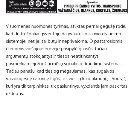
Visuomenės nuomonės tyrimas, atliktas pernai gegužę rodė,
kad du trečdaliai gyventojų dalyvautų socialinio draudimo
sistemoje, net jei tai būtų ir neprivaloma. O pastarosiomis
dienomis viešojoje erdvėje pasipylė gausūs, tačiau
argumentų stokojantys ir tiesos neatitinkantys
pasmerkiamieji žodžiai mūsų socialinio draudimo sistemai.
Tačiau panašu, kad tiesiog mėgaujamasi, kas sugalvos
vaizdingesnę retorinę figūrą ir svies ją kaip akmenį į „Sodrą“,
kuri yra tik tarpininkas, tik pasiuntinys, vykdantis jam paskirtas
užduotis.