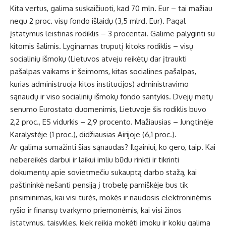
Kita vertus, galima suskaičiuoti, kad 70 mln. Eur – tai mažiau
negu 2 proc. visų fondo išlaidų (3,5 mlrd. Eur). Pagal
įstatymus leistinas rodiklis – 3 procentai. Galime palyginti su
kitomis šalimis. Lyginamas truputį kitoks rodiklis – visų
socialinių išmokų (Lietuvos atveju reikėtų dar įtraukti
pašalpas vaikams ir šeimoms, kitas socialines pašalpas,
kurias administruoja kitos institucijos) administravimo
sąnaudų ir viso socialinių išmokų fondo santykis. Dvejų metų
senumo Eurostato duomenimis, Lietuvoje šis rodiklis buvo
2,2 proc., ES vidurkis – 2,9 procento. Mažiausias – Jungtinėje
Karalystėje (1 proc.), didžiausias Airijoje (6,1 proc.).
Ar galima sumažinti šias sąnaudas? Ilgainiui, ko gero, taip. Kai
nebereikės darbui ir laikui imliu būdu rinkti ir tikrinti
dokumentų apie sovietmečiu sukauptą darbo stažą, kai
paštininkė nešanti pensiją į trobelę pamiškėje bus tik
prisiminimas, kai visi turės, mokės ir naudosis elektroninėmis
ryšio ir finansų tvarkymo priemonėmis, kai visi žinos
įstatymus, taisykles, kiek reikia mokėti įmokų ir kokių galima