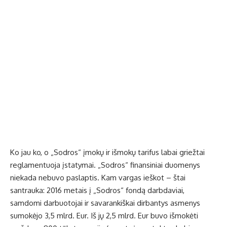
Ko jau ko, o „Sodros“ įmokų ir išmokų tarifus labai griežtai
reglamentuoja įstatymai. „Sodros“ finansiniai duomenys
niekada nebuvo paslaptis. Kam vargas ieškot – štai
santrauka: 2016 metais į „Sodros“ fondą darbdaviai,
samdomi darbuotojai ir savarankiškai dirbantys asmenys
sumokėjo 3,5 mlrd. Eur. Iš jų 2,5 mlrd. Eur buvo išmokėti