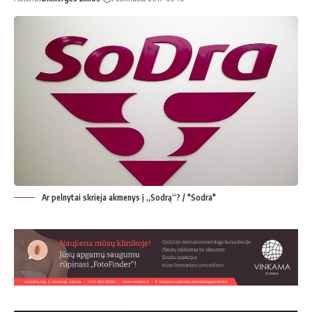
Ar pelnytai skrieja akmenys į „Sodrą“? / "Sodra"