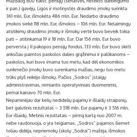
maždaug 800 tūkst. pensijų (senatvės, netekto darbingumo
ir pan.) gavėjų. Ligos ir motinystės draudimo įmokų surinkta
361 mln. Eur, išmokėta 486 mln. Eur. Nedarbo draudimo
įmokos siekė 118 mln. Eur, išmokos – 106 mln. Eur. Nelaimingų
atsitikimų draudimo įmokų ir išmokų vertė buvo beveik tokia
pati – atitinkamai 19 ir 18 mln. Eur. Dar 156 mln. Eur buvo
perversta į II pakopos pensijų fondus. 133 mln. Eur buvo skirti
anksčiau paimtos paskolos dalies grąžinimui ir palūkanoms –
paskolos, kuri buvo imama tuo metu, kad dėl ekonomikos
sunkmečio įmokų buvo surenkama mažiau, negu tuo metu
trūks plyš reikėjo išmokų. Pačios „Sodros“ įstaigų
administravimas, remiantis operatyviniais duomenimis,
pernai kainavo 70 mln. Eur.
Nepaminėjau dar kelių nedidelių pajamų ir išlaidų straipsnių,
bet galutinis rezultatas – 3 518 mln. Eur pajamų ir 3 516 mln.
Eur išlaidų. Metinis rezultatais – pirmą kartą nuo 2007 m.
nebe raudonuoja, o yra teigiamas. „Sodros“ pajamos šiemet
toliau didėja, nepriemokų (skolų „Sodrai“) mažėja, išmokos