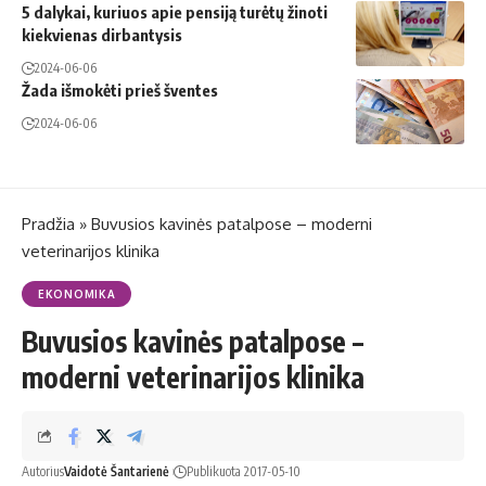
5 dalykai, kuriuos apie pensiją turėtų žinoti
kiekvienas dirbantysis
2024-06-06
Žada išmokėti prieš šventes
2024-06-06
Pradžia
»
Buvusios kavinės patalpose – moderni
veterinarijos klinika
EKONOMIKA
Buvusios kavinės patalpose –
moderni veterinarijos klinika
Autorius
Vaidotė Šantarienė
Publikuota 2017-05-10