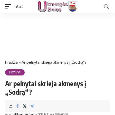
Aa
Pradžia
»
Ar pelnytai skrieja akmenys į „Sodrą“?
LIETUVA
Ar pelnytai skrieja akmenys į
„Sodrą“?
Autorius
Ukmergės žinios
Publikuota 2017-05-10