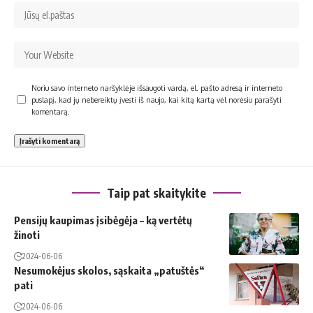
Noriu savo interneto naršyklėje išsaugoti vardą, el. pašto adresą ir interneto
puslapį, kad jų nebereiktų įvesti iš naujo, kai kitą kartą vėl norėsiu parašyti
komentarą.
Taip pat skaitykite
Pensijų kaupimas įsibėgėja – ką vertėtų
žinoti
2024-06-06
Nesumokėjus skolos, sąskaita „patuštės“
pati
2024-06-06