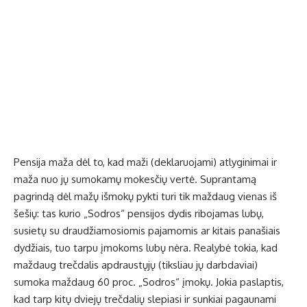
Pensija maža dėl to, kad maži (deklaruojami) atlyginimai ir
maža nuo jų sumokamų mokesčių vertė. Suprantamą
pagrindą dėl mažų išmokų pykti turi tik maždaug vienas iš
šešių: tas kurio „Sodros“ pensijos dydis ribojamas lubų,
susietų su draudžiamosiomis pajamomis ar kitais panašiais
dydžiais, tuo tarpu įmokoms lubų nėra. Realybė tokia, kad
maždaug trečdalis apdraustųjų (tiksliau jų darbdaviai)
sumoka maždaug 60 proc. „Sodros“ įmokų. Jokia paslaptis,
kad tarp kitų dviejų trečdalių slepiasi ir sunkiai pagaunami