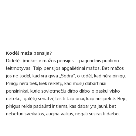
Kodėl maža pensija?
Didelės įmokos ir mažos pensijos – pagrindinis puolimo
leitmotyvas. Taip, pensijos apgailėtinai mažos. Bet mažos
jos ne todėl, kad yra gyva „Sodra“, o todėl, kad nėra pinigų.
Pinigų nėra tiek, kiek reikėtų, kad mūsų dabartiniai
pensininkai, kurie sovietmečiu dirbo dirbo, o paskui visko
neteko, galėtų senatvę leisti taip oriai, kaip nusipelnė. Beje,
pinigus reikia padalinti ir tiems, kas dabar yra jauni, bet
nebeturi sveikatos, augina vaikus, negali susirasti darbo.