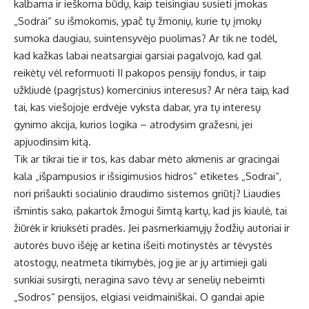
kalbama ir ieškoma būdų, kaip teisingiau susieti įmokas
„Sodrai“ su išmokomis, ypač tų žmonių, kurie tų įmokų
sumoka daugiau, suintensyvėjo puolimas? Ar tik ne todėl,
kad kažkas labai neatsargiai garsiai pagalvojo, kad gal
reikėtų vėl reformuoti II pakopos pensijų fondus, ir taip
užkliudė (pagrįstus) komercinius interesus? Ar nėra taip, kad
tai, kas viešojoje erdvėje vyksta dabar, yra tų interesų
gynimo akcija, kurios logika – atrodysim gražesni, jei
apjuodinsim kitą.
Tik ar tikrai tie ir tos, kas dabar mėto akmenis ar gracingai
kala „išpampusios ir išsigimusios hidros“ etiketes „Sodrai“,
nori prišaukti socialinio draudimo sistemos griūtį? Liaudies
išmintis sako, pakartok žmogui šimtą kartų, kad jis kiaulė, tai
žiūrėk ir kriuksėti pradės. Jei pasmerkiamųjų žodžių autoriai ir
autorės buvo išėję ar ketina išeiti motinystės ar tėvystės
atostogų, neatmeta tikimybės, jog jie ar jų artimieji gali
sunkiai susirgti, neragina savo tėvų ar senelių nebeimti
„Sodros“ pensijos, elgiasi veidmainiškai. O gandai apie