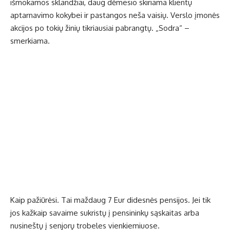
išmokamos sklandžiai, daug dėmesio skiriama klientų
aptarnavimo kokybei ir pastangos neša vaisių. Verslo įmonės
akcijos po tokių žinių tikriausiai pabrangtų. „Sodra“ –
smerkiama.
Kaip pažiūrėsi. Tai maždaug 7 Eur didesnės pensijos. Jei tik
jos kažkaip savaime sukristų į pensininkų sąskaitas arba
nusineštų į senjorų trobeles vienkiemiuose.