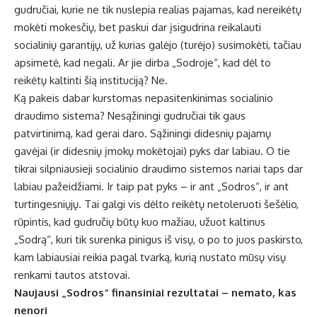
gudručiai, kurie ne tik nuslepia realias pajamas, kad nereikėtų
mokėti mokesčių, bet paskui dar įsigudrina reikalauti
socialinių garantijų, už kurias galėjo (turėjo) susimokėti, tačiau
apsimetė, kad negali. Ar jie dirba „Sodroje“, kad dėl to
reikėtų kaltinti šią instituciją? Ne.
Ką pakeis dabar kurstomas nepasitenkinimas socialinio
draudimo sistema? Nesąžiningi gudručiai tik gaus
patvirtinimą, kad gerai daro. Sąžiningi didesnių pajamų
gavėjai (ir didesnių įmokų mokėtojai) pyks dar labiau. O tie
tikrai silpniausieji socialinio draudimo sistemos nariai taps dar
labiau pažeidžiami. Ir taip pat pyks – ir ant „Sodros“, ir ant
turtingesniųjų. Tai galgi vis dėlto reikėtų netoleruoti šešėlio,
rūpintis, kad gudručių būtų kuo mažiau, užuot kaltinus
„Sodrą“, kuri tik surenka pinigus iš visų, o po to juos paskirsto,
kam labiausiai reikia pagal tvarką, kurią nustato mūsų visų
renkami tautos atstovai.
Naujausi „Sodros“ finansiniai rezultatai – nemato, kas
nenori