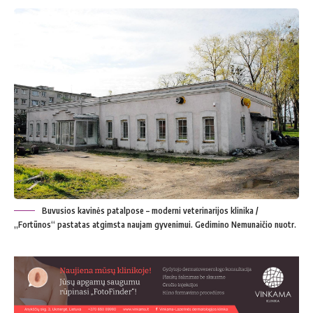
Buvusios kavinės patalpose – moderni veterinarijos klinika /
„Fortūnos“ pastatas atgimsta naujam gyvenimui. Gedimino Nemunaičio nuotr.