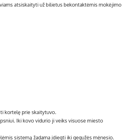
eiviams atsiskaityti už bilietus bekontaktėmis mokėjimo
sti kortelę prie skaitytuvo.
sniui. Iki kovo vidurio ji veiks visuose miesto
lėmis sistemą žadama įdiegti iki gegužės mėnesio.