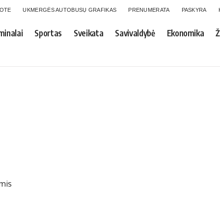
GOTE
UKMERGĖS AUTOBUSŲ GRAFIKAS
PRENUMERATA
PASKYRA
minalai
Sportas
Sveikata
Savivaldybė
Ekonomika
Ž
ėmis