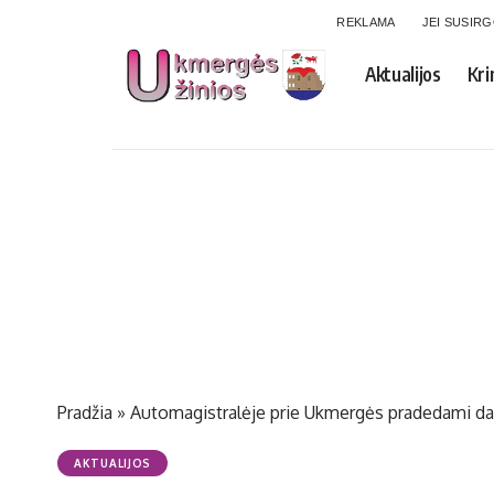
REKLAMA
JEI SUSIR
Aktualijos
Kri
Pradžia
»
Automagistralėje prie Ukmergės pradedami dar
AKTUALIJOS