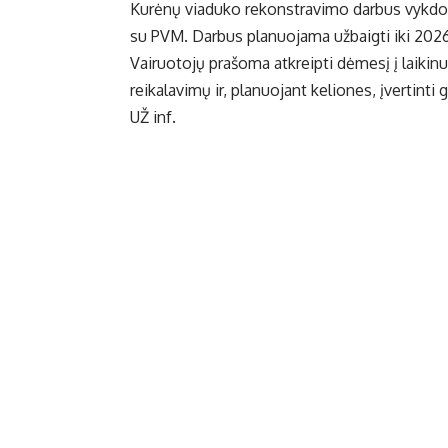
Kurėnų viaduko rekonstravimo darbus vykdo U
su PVM. Darbus planuojama užbaigti iki 202
Vairuotojų prašoma atkreipti dėmesį į laikin
reikalavimų ir, planuojant keliones, įvertinti
UŽ inf.