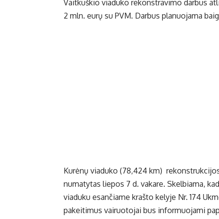
Vaitkuškio viaduko rekonstravimo darbus atli
2 mln. eurų su PVM. Darbus planuojama baigt
Kurėnų viaduko (78,424 km) rekonstrukcijos p
numatytas liepos 7 d. vakare. Skelbiama, kad 
viaduku esančiame krašto kelyje Nr. 174 Uk
pakeitimus vairuotojai bus informuojami pap