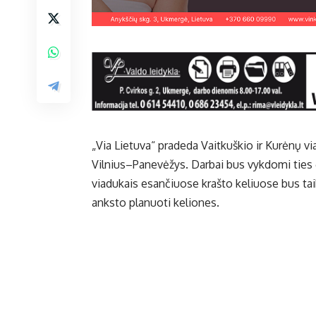
„Via Lietuva“ pradeda Vaitkuškio ir Kurėnų 
Vilnius–Panevėžys. Darbai bus vykdomi ties
viadukais esančiuose krašto keliuose bus taik
anksto planuoti keliones.