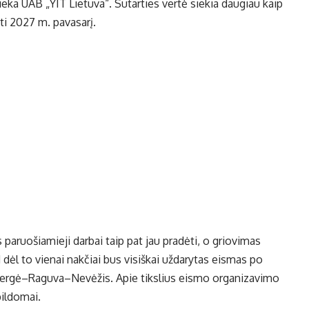
eka UAB „YIT Lietuva“. Sutarties vertė siekia daugiau kaip
i 2027 m. pavasarį.
aruošiamieji darbai taip pat jau pradėti, o griovimas
dėl to vienai nakčiai bus visiškai uždarytas eismas po
mergė–Raguva–Nevėžis. Apie tikslius eismo organizavimo
ildomai.