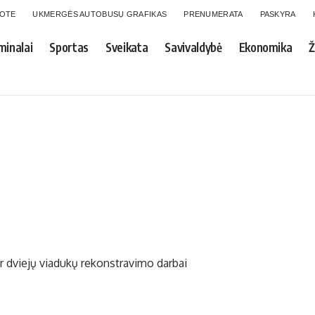
GOTE
UKMERGĖS AUTOBUSŲ GRAFIKAS
PRENUMERATA
PASKYRA
minalai
Sportas
Sveikata
Savivaldybė
Ekonomika
Ž
 dviejų viadukų rekonstravimo darbai