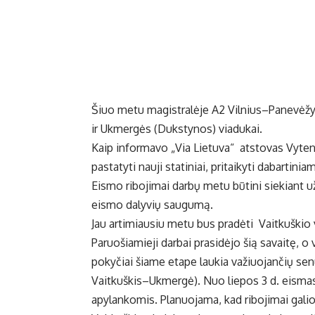
Šiuo metu magistralėje A2 Vilnius–Panevėžy
ir Ukmergės (Dukstynos) viadukai.
Kaip informavo „Via Lietuva“ atstovas Vyteni
pastatyti nauji statiniai, pritaikyti dabarti
Eismo ribojimai darbų metu būtini siekiant už
eismo dalyvių saugumą.
Jau artimiausiu metu bus pradėti Vaitkuškio
Paruošiamieji darbai prasidėjo šią savaitę, 
pokyčiai šiame etape laukia važiuojančių se
Vaitkuškis–Ukmergė). Nuo liepos 3 d. eismas 
apylankomis. Planuojama, kad ribojimai galios