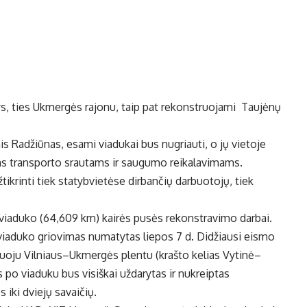
s, ties Ukmergės rajonu, taip pat rekonstruojami Taujėnų
s Radžiūnas, esami viadukai bus nugriauti, o jų vietoje
niams transporto srautams ir saugumo reikalavimams.
tikrinti tiek statybvietėse dirbančių darbuotojų, tiek
 viaduko (64,609 km) kairės pusės rekonstravimo darbai.
o viaduko griovimas numatytas liepos 7 d. Didžiausi eismo
nuoju Vilniaus–Ukmergės plentu (krašto kelias Vytinė–
po viaduku bus visiškai uždarytas ir nukreiptas
 iki dviejų savaičių.