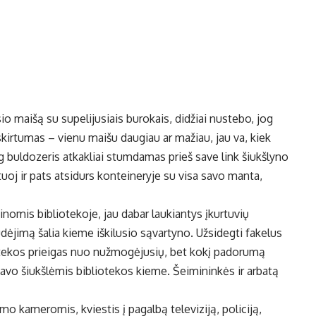
o maišą su supelijusiais burokais, didžiai nustebo, jog
s skirtumas – vienu maišu daugiau ar mažiau, jau va, kiek
lyg buldozeris atkakliai stumdamas prieš save link šiukšlyno
tuoj ir pats atsidurs konteineryje su visa savo manta,
inomis bibliotekoje, jau dabar laukiantys įkurtuvių
ėjimą šalia kieme iškilusio sąvartyno. Užsidegti fakelus
liotekos prieigas nuo nužmogėjusių, bet kokį padorumą
savo šiukšlėmis bibliotekos kieme. Šeimininkės ir arbatą
mo kameromis, kviestis į pagalbą televiziją, policiją,