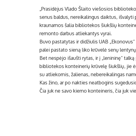
„Prasidėjus Vlado Šlaito viešosios bibliotek
senus baldus, nereikalingus daiktus, išvalyti
kraunamos šalia bibliotekos šiukšlių kontein
remonto darbus atliekantys vyrai.
Buvo pastatytas ir didžiulis UAB „Ekonovus“ k
palei pastato sieną liko krūvelė senų lentynų
Bet nespėjo išaušti rytas, ir į „lenininę“ tal
bibliotekos konteinerių krūvelę šiukšlių, jie
su atliekomis, žalienas, nebereikalingas nam
Kas žino, ar po nakties neatbogins sugedusio 
Čia juk ne savo kiemo konteineris, čia juk vie