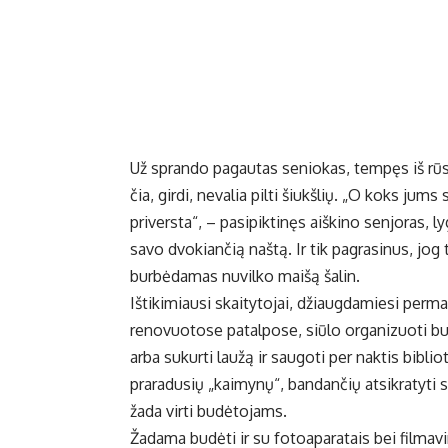
Už sprando pagautas seniokas, tempęs iš rūsi
čia, girdi, nevalia pilti šiukšlių. „O koks jum
priversta“, – pasipiktinęs aiškino senjoras, 
savo dvokiančią naštą. Ir tik pagrasinus, jog 
burbėdamas nuvilko maišą šalin.
Ištikimiausi skaitytojai, džiaugdamiesi perma
renovuotose patalpose, siūlo organizuoti bud
arba sukurti laužą ir saugoti per naktis bib
praradusių „kaimynų“, bandančių atsikratyti 
žada virti budėtojams.
Žadama budėti ir su fotoaparatais bei filmavi