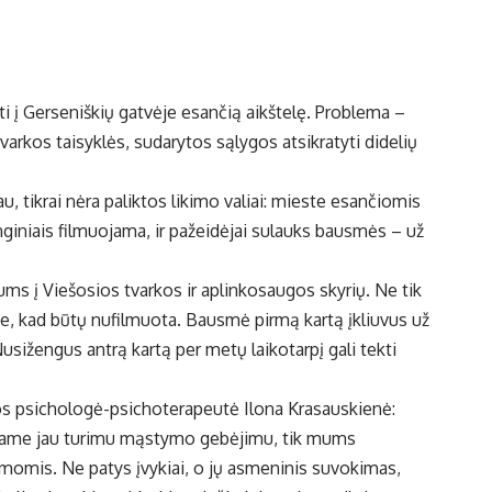
ti į Gerseniškių gatvėje esančią aikštelę. Problema –
arkos taisyklės, sudarytos sąlygos atsikratyti didelių
au, tikrai nėra paliktos likimo valiai: mieste esančiomis
nginiais filmuojama, ir pažeidėjai sulauks bausmės – už
mums į Viešosios tvarkos ir aplinkosaugos skyrių. Ne tik
e, kad būtų nufilmuota. Bausmė pirmą kartą įkliuvus už
usižengus antrą kartą per metų laikotarpį gali tekti
s psichologė-psichoterapeutė Ilona Krasauskienė:
vokiame jau turimu mąstymo gebėjimu, tik mums
omis. Ne patys įvykiai, o jų asmeninis suvokimas,