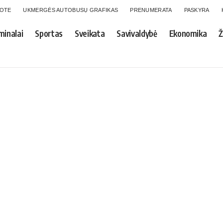
GOTE
UKMERGĖS AUTOBUSŲ GRAFIKAS
PRENUMERATA
PASKYRA
minalai
Sportas
Sveikata
Savivaldybė
Ekonomika
Ž