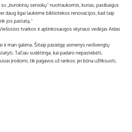
 su „burokinių seniokų“ nuotraukomis, kurias, pasibaigus
Per daug ilgai laukėme bibliotekos renovacijos, kad taip
nk jos pastatą.“
ešosios tvarkos ir aplinkosaugos skyriaus vedėjas Aidas
tai ir man galima. Šitaip pasielgę asmenys neišvengtų
tatyti. Tačiau sudėtinga, kai padaro nepastebėti,
iai įrodomi, tik pagavus už rankos: jei būna užfiksuoti,