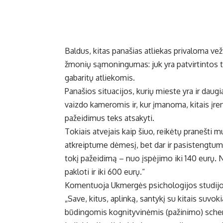
Baldus, kitas panašias atliekas privaloma vež
žmonių sąmoningumas: juk yra patvirtintos tv
gabaritų atliekomis.
Panašios situacijos, kurių mieste yra ir daugi
vaizdo kameromis ir, kur įmanoma, kitais įre
pažeidimus teks atsakyti.
Tokiais atvejais kaip šiuo, reikėtų pranešti 
atkreiptume dėmesį, bet dar ir pasistengtum
tokį pažeidimą – nuo įspėjimo iki 140 eurų. N
pakloti ir iki 600 eurų.“
Komentuoja Ukmergės psichologijos studijo
„Save, kitus, aplinką, santykį su kitais su
būdingomis kognityvinėmis (pažinimo) schem