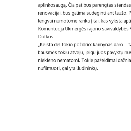
aplinkosaugą. Čia pat bus parengtas stendas
renovacijai, bus galima sudeginti ant laužo. 
lengvai numotume ranka į tai, kas vyksta apli
Komentuoja Ukmergės rajono savivaldybės Vi
Dutkus:
„Keista dėl tokio požiūrio: kaimynas daro – 
bausmės tokiu atveju, jeigu juos pavyktų nus
niekieno nematomi. Tokie pažeidimai dažniaus
nufilmuoti, gal yra liudininkų.