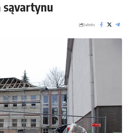
a sąvartynu
Dalintis