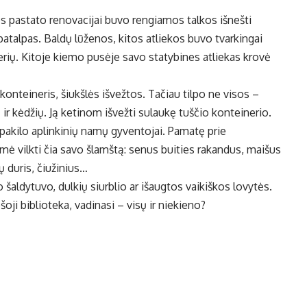
os pastato renovacijai buvo rengiamos talkos išnešti
 patalpas. Baldų lūženos, kitos atliekos buvo tvarkingai
erių. Kitoje kiemo pusėje savo statybines atliekas krovė
onteineris, šiukšlės išvežtos. Tačiau tilpo ne visos –
 ir kėdžių. Ją ketinom išvežti sulaukę tuščio konteinerio.
ką pakilo aplinkinių namų gyventojai. Pamatę prie
 ėmė vilkti čia savo šlamštą: senus buities rakandus, maišus
ų duris, čiužinius…
šaldytuvo, dulkių siurblio ar išaugtos vaikiškos lovytės.
šoji biblioteka, vadinasi – visų ir niekieno?