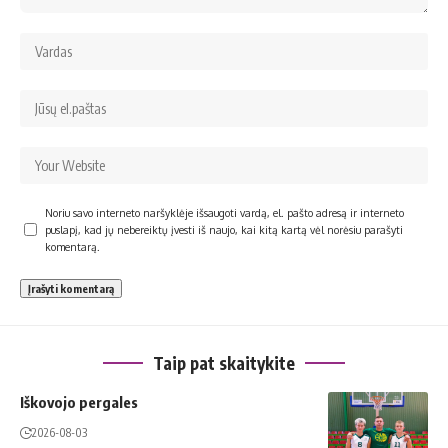
Noriu savo interneto naršyklėje išsaugoti vardą, el. pašto adresą ir interneto
puslapį, kad jų nebereiktų įvesti iš naujo, kai kitą kartą vėl norėsiu parašyti
komentarą.
Taip pat skaitykite
Iškovojo pergales
2026-08-03