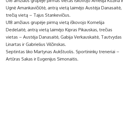
U16 amžiaus grupėje pirmas vietas iškovojo Amelija Kuzina ir
Ugnė Amankavičiūtė, antrą vietą laimėjo Austėja Danasaitė,
trečią vietą – Tajus Stankevičius.
U18 amžiaus grupėje pirmą vietą iškovojo Kornelija
Dedelaitė, antrą vietą laimėjo Kipras Pikauskas, trečias
vietas – Austėja Danasaitė, Gabija Verkauskaitė, Tautvydas
Linartas ir Gabrielius Vilčinskas.
Septintas liko Martynas Aukštuolis. Sportininkų treneriai –
Artūras Sakas ir Eugenijus Simonaitis.