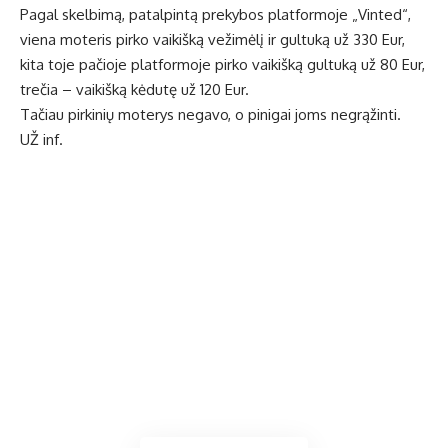
Pagal skelbimą, patalpintą prekybos platformoje „Vinted“,
viena moteris pirko vaikišką vežimėlį ir gultuką už 330 Eur,
kita toje pačioje platformoje pirko vaikišką gultuką už 80 Eur,
trečia – vaikišką kėdutę už 120 Eur.
Tačiau pirkinių moterys negavo, o pinigai joms negrąžinti.
UŽ inf.