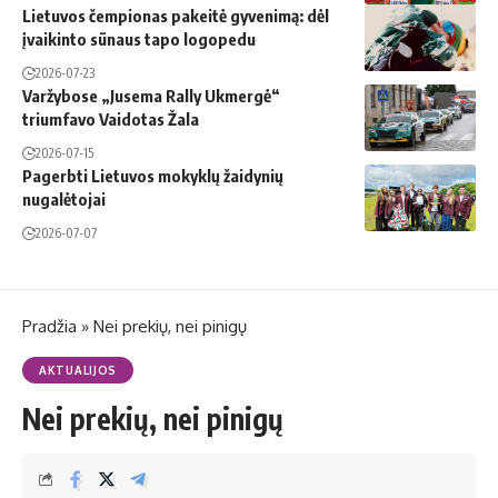
Lietuvos čempionas pakeitė gyvenimą: dėl
įvaikinto sūnaus tapo logopedu
2026-07-23
Varžybose „Jusema Rally Ukmergė“
triumfavo Vaidotas Žala
2026-07-15
Pagerbti Lietuvos mokyklų žaidynių
nugalėtojai
2026-07-07
Pradžia
»
Nei prekių, nei pinigų
AKTUALIJOS
Nei prekių, nei pinigų