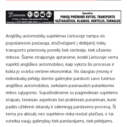
Angliškų
automobilių supirkimas
Lietuvoje tampa vis
populiaresne paslauga, atsižvelgiant į didėjantį tokių
transporto priemonių poreikį tiek vietinėje, tiek užsienio
rinkose. Šiame straipsnyje aptarsime, kodėl Lietuvoje verta
supirkti angliškus automobilius, kaip vyksta šis procesas ir
kokia jo svarba vietinei ekonomikai. Vis daugiau įmonių ir
individualių pirkėjų domisi galimybe parduoti savo turimus
angliškus automobilius, siekdami pasinaudoti palankiomis
rinkos sąlygomis. Supažindinsime su pagrindiniais supirkimo
etapais, teisiniais aspektais bei praktiniais patarimais, kurie
padės užtikrinti sklandų ir sėkmingą pardavimo procesą. Ši
tema yra aktuali, nes supirkimo rinka nuolat plečiasi, o tai
suteikia naujų galimybių tiek pardavėjams, tiek pirkėjams.