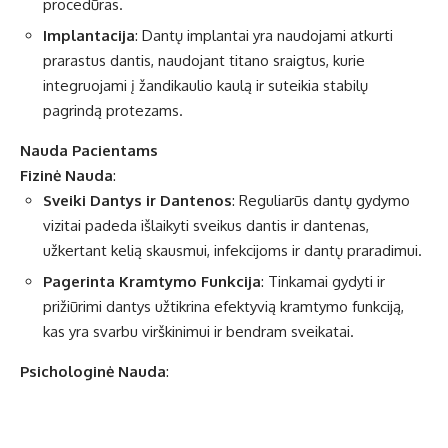
procedūras.
Implantacija
: Dantų implantai yra naudojami atkurti
prarastus dantis, naudojant titano sraigtus, kurie
integruojami į žandikaulio kaulą ir suteikia stabilų
pagrindą protezams.
Nauda Pacientams
Fizinė Nauda
:
Sveiki Dantys ir Dantenos
: Reguliarūs dantų gydymo
vizitai padeda išlaikyti sveikus dantis ir dantenas,
užkertant kelią skausmui, infekcijoms ir dantų praradimui.
Pagerinta Kramtymo Funkcija
: Tinkamai gydyti ir
prižiūrimi dantys užtikrina efektyvią kramtymo funkciją,
kas yra svarbu virškinimui ir bendram sveikatai.
Psichologinė Nauda
: