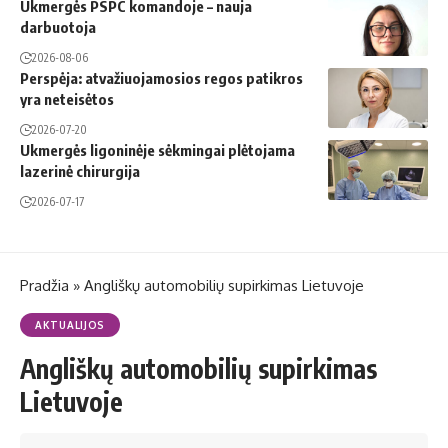
Ukmergės PSPC komandoje – nauja
darbuotoja
2026-08-06
Perspėja: atvažiuojamosios regos patikros
yra neteisėtos
2026-07-20
Ukmergės ligoninėje sėkmingai plėtojama
lazerinė chirurgija
2026-07-17
Pradžia
»
Angliškų automobilių supirkimas Lietuvoje
AKTUALIJOS
Angliškų automobilių supirkimas
Lietuvoje