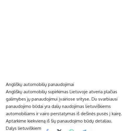
Angliškų automobilių panaudojimai
Angliškų automobilių supirkimas Lietuvoje atveria plačias
galimybes jų panaudojimui įvairiose srityse. Du svarbiausi
panaudojimo būdai yra dalių naudojimas lietuviškiems
automobiliams ir vairo perstatymas iš dešinės pusės į kairę.
Aptarkime kiekvieną iš šių panaudojimo būdų detaliau.
Dalys lietuviškiems automobiliams