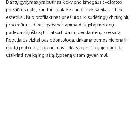
Dantų gydymas yra būtinas kiekvieno žmogaus sveikatos
priežiūros dalis, kuri turi ilgalaikę naudą tiek sveikatai, tiek
estetikai. Nuo profilaktinės priežiūros iki sudėtingų chirurginių
procedūrų – dantų gydymas apima daugybę metodų,
padedančių išlaikyti ir atkurti dantų bei dantenų sveikatą.
Reguliarūs vizitai pas odontologą, tinkama burnos higiena ir
dantų problemų sprendimas ankstyvoje stadijoje padeda
užtikrinti sveiką ir gražią šypseną visam gyvenimui.