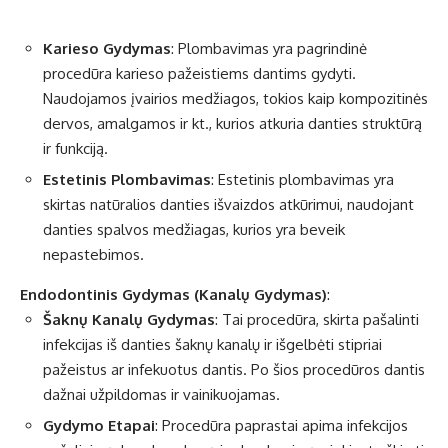
Karieso Gydymas
: Plombavimas yra pagrindinė
procedūra karieso pažeistiems dantims gydyti.
Naudojamos įvairios medžiagos, tokios kaip kompozitinės
dervos, amalgamos ir kt., kurios atkuria danties struktūrą
ir funkciją.
Estetinis Plombavimas
: Estetinis plombavimas yra
skirtas natūralios danties išvaizdos atkūrimui, naudojant
danties spalvos medžiagas, kurios yra beveik
nepastebimos.
Endodontinis Gydymas (Kanalų Gydymas)
:
Šaknų Kanalų Gydymas
: Tai procedūra, skirta pašalinti
infekcijas iš danties šaknų kanalų ir išgelbėti stipriai
pažeistus ar infekuotus dantis. Po šios procedūros dantis
dažnai užpildomas ir vainikuojamas.
Gydymo Etapai
: Procedūra paprastai apima infekcijos