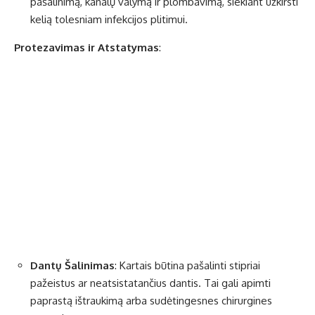
pašalinimą, kanalų valymą ir plombavimą, siekiant užkirsti
kelią tolesniam infekcijos plitimui.
Protezavimas ir Atstatymas
:
Dantų Šalinimas
: Kartais būtina pašalinti stipriai
pažeistus ar neatsistatančius dantis. Tai gali apimti
paprastą ištraukimą arba sudėtingesnes chirurgines