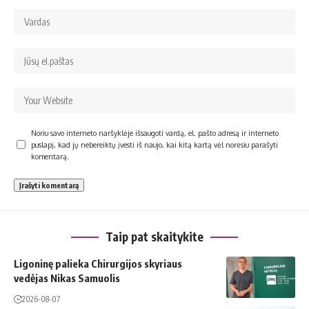
Noriu savo interneto naršyklėje išsaugoti vardą, el. pašto adresą ir interneto
puslapį, kad jų nebereiktų įvesti iš naujo, kai kitą kartą vėl norėsiu parašyti
komentarą.
Taip pat skaitykite
Ligoninę palieka Chirurgijos skyriaus
vedėjas Nikas Samuolis
2026-08-07