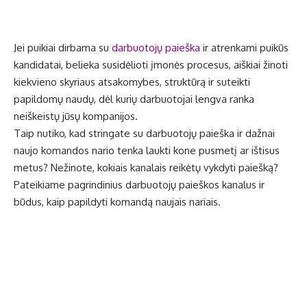
Jei puikiai dirbama su
darbuotojų paieška
ir atrenkami puikūs
kandidatai, belieka susidėlioti įmonės procesus, aiškiai žinoti
kiekvieno skyriaus atsakomybes, struktūrą ir suteikti
papildomų naudų, dėl kurių darbuotojai lengva ranka
neiškeistų jūsų kompanijos.
Taip nutiko, kad stringate su darbuotojų paieška ir dažnai
naujo komandos nario tenka laukti kone pusmetį ar ištisus
metus? Nežinote, kokiais kanalais reikėtų vykdyti paiešką?
Pateikiame pagrindinius darbuotojų paieškos kanalus ir
būdus, kaip papildyti komandą naujais nariais.