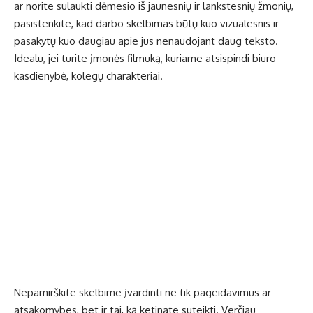
ar norite sulaukti dėmesio iš jaunesnių ir lankstesnių žmonių,
pasistenkite, kad darbo skelbimas būtų kuo vizualesnis ir
pasakytų kuo daugiau apie jus nenaudojant daug teksto.
Idealu, jei turite įmonės filmuką, kuriame atsispindi biuro
kasdienybė, kolegų charakteriai.
Nepamirškite skelbime įvardinti ne tik pageidavimus ar
atsakomybes, bet ir tai, ką ketinate suteikti. Verčiau