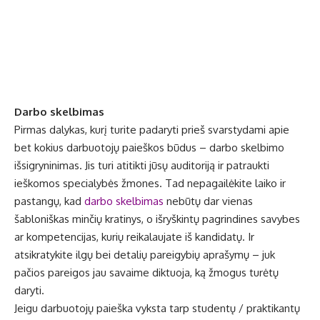
Darbo skelbimas
Pirmas dalykas, kurį turite padaryti prieš svarstydami apie
bet kokius darbuotojų paieškos būdus – darbo skelbimo
išsigryninimas. Jis turi atitikti jūsų auditoriją ir patraukti
ieškomos specialybės žmones. Tad nepagailėkite laiko ir
pastangų, kad
darbo skelbimas
nebūtų dar vienas
šabloniškas minčių kratinys, o išryškintų pagrindines savybes
ar kompetencijas, kurių reikalaujate iš kandidatų. Ir
atsikratykite ilgų bei detalių pareigybių aprašymų – juk
pačios pareigos jau savaime diktuoja, ką žmogus turėtų
daryti.
Jeigu darbuotojų paieška vyksta tarp studentų / praktikantų