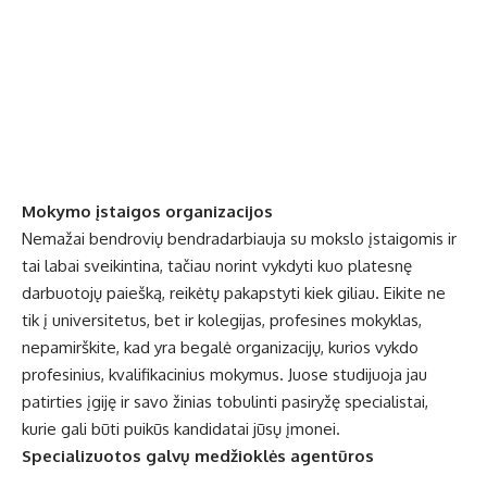
Mokymo įstaigos organizacijos
Nemažai bendrovių bendradarbiauja su mokslo įstaigomis ir
tai labai sveikintina, tačiau norint vykdyti kuo platesnę
darbuotojų paiešką, reikėtų pakapstyti kiek giliau. Eikite ne
tik į universitetus, bet ir kolegijas, profesines mokyklas,
nepamirškite, kad yra begalė organizacijų, kurios vykdo
profesinius, kvalifikacinius mokymus. Juose studijuoja jau
patirties įgiję ir savo žinias tobulinti pasiryžę specialistai,
kurie gali būti puikūs kandidatai jūsų įmonei.
Specializuotos galvų medžioklės agentūros