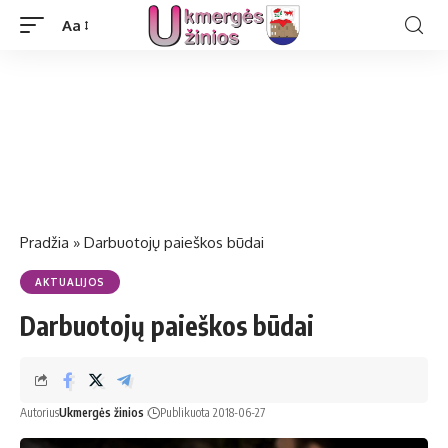
Aa
Pradžia
»
Darbuotojų paieškos būdai
AKTUALIJOS
Darbuotojų paieškos būdai
Autorius
Ukmergės žinios
Publikuota 2018-06-27