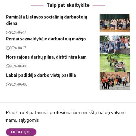
Taip pat skaitykite
Paminėta Lietuvos socialinių darbuotojų
diena
2024-04-17
Pernai savivaldybėje darbuotojų mažėjo
2024-04-17
Nors rajone darbų pilna, dirbti nėra kam
2024-06-06
Labai padidėjo darbo vietų pasiūla
2024-06-06
Pradžia
»
8 patarimai profesionaliam minkštų baldų valymui
namų sąlygomis
AKTUALIJOS