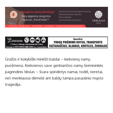
Gražūs ir kokybiški minkšti baldai – kiekvienų namų
puošmena. Kiekvienos save gerbiančios namų šeimininkės
pagrindinis tikslas – švara spindintys namai, todėl, neretai,
net menkiausia dėmelė ant baldų tampa pasaulinio mąsto
tragedija.