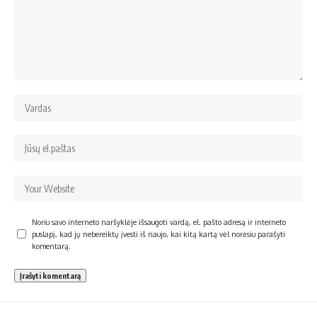
Noriu savo interneto naršyklėje išsaugoti vardą, el. pašto adresą ir interneto
puslapį, kad jų nebereiktų įvesti iš naujo, kai kitą kartą vėl norėsiu parašyti
komentarą.