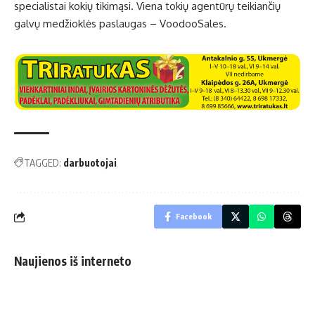
specialistai kokių tikimąsi. Viena tokių agentūrų teikiančių
galvų medžioklės paslaugas – VoodooSales.
TAGGED:
darbuotojai
Facebook
Naujienos iš interneto