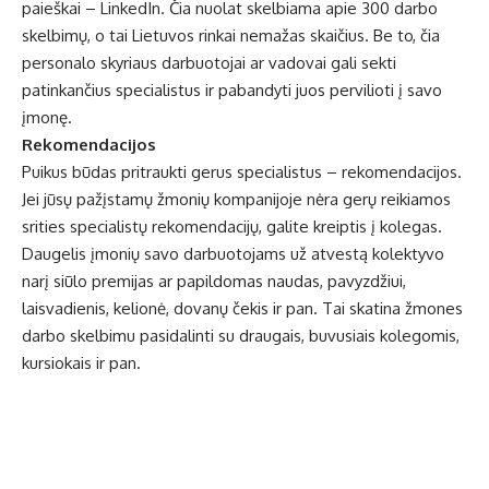
paieškai – LinkedIn. Čia nuolat skelbiama apie 300 darbo
skelbimų, o tai Lietuvos rinkai nemažas skaičius. Be to, čia
personalo skyriaus darbuotojai ar vadovai gali sekti
patinkančius specialistus ir pabandyti juos pervilioti į savo
įmonę.
Rekomendacijos
Puikus būdas pritraukti gerus specialistus – rekomendacijos.
Jei jūsų pažįstamų žmonių kompanijoje nėra gerų reikiamos
srities specialistų rekomendacijų, galite kreiptis į kolegas.
Daugelis įmonių savo darbuotojams už atvestą kolektyvo
narį siūlo premijas ar papildomas naudas, pavyzdžiui,
laisvadienis, kelionė, dovanų čekis ir pan. Tai skatina žmones
darbo skelbimu pasidalinti su draugais, buvusiais kolegomis,
kursiokais ir pan.