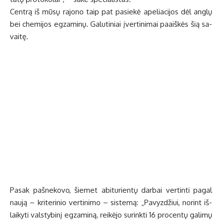
Cen­trą iš mū­sų ra­jo­no taip pat pa­sie­kė ape­lia­ci­jos dėl an­glų
bei che­mi­jos eg­za­mi­nų. Ga­lu­ti­niai įver­ti­ni­mai pa­aiš­kės šią sa­
vai­tę.
Pa­sak pa­šne­ko­vo, šie­met abi­tu­rien­tų dar­bai ver­tin­ti pa­gal
nau­ją – kri­te­ri­nio ver­ti­ni­mo – sis­te­mą: „Pa­vyz­džiui, no­rint iš­
lai­ky­ti vals­ty­bi­nį eg­za­mi­ną, rei­kė­jo su­rink­ti 16 pro­cen­tų ga­li­mų