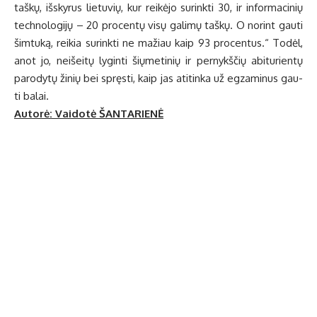
taš­kų, iš­sky­rus lie­tu­vių, kur rei­kė­jo su­rink­ti 30, ir in­for­ma­ci­nių
tech­no­lo­gi­jų – 20 pro­cen­tų vi­sų ga­li­mų taš­kų. O no­rint gau­ti
šim­tu­ką, rei­kia su­rink­ti ne ma­žiau kaip 93 pro­cen­tus.“ To­dėl,
anot jo, ne­iš­ei­tų ly­gin­ti šių­me­ti­nių ir per­nykš­čių abi­tu­rien­tų
pa­ro­dy­tų ži­nių bei spręs­ti, kaip jas ati­tin­ka už eg­za­mi­nus gau­
ti ba­lai.
Autorė: Vai­do­tė ŠANTARIENĖ