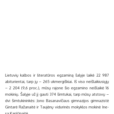
Lie­tu­vių kal­bos ir li­te­ra­tū­ros eg­za­mi­ną ša­ly­je lai­kė 22 987
abi­tu­rien­tai, tarp jų – 265 uk­mer­giš­kiai. Iš vi­so ne­iš­lai­kiu­sių­jų
– 2 204 (9,6 proc.), mū­sų ra­jo­ne šio eg­za­mi­no ne­iš­lai­kė 16
mo­ki­nių. Ša­ly­je už jį gau­ti 374 šim­tu­kai, tarp mū­sų at­sto­vų –
dvi šim­tu­ki­nin­kės: Jo­no Ba­sa­na­vi­čiaus gim­na­zi­jos gim­na­zis­tė
Gin­ta­rė Ra­ža­nai­tė ir Tau­jė­nų vi­du­ri­nės mo­kyk­los mo­ki­nė Ine­
sa Kap­lū­nai­tė.