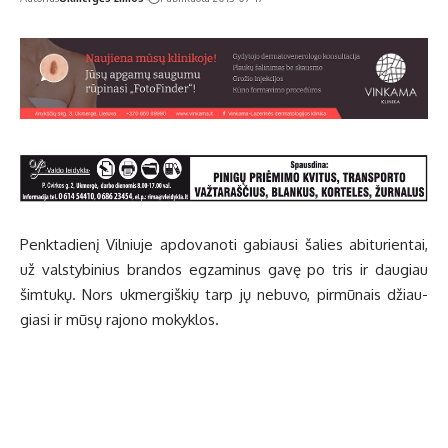
Penk­ta­die­nį Vil­niu­je ap­do­va­no­ti ga­biau­si ša­lies abi­tu­rien­tai,
už vals­ty­bi­nius bran­dos eg­za­mi­nus ga­vę po tris ir dau­giau
šim­tu­kų. Nors uk­mer­giš­kių tarp jų ne­bu­vo, pir­mū­nais džiau­
gia­si ir mū­sų ra­jo­no mo­kyk­los.