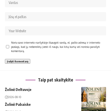
Noriu savo interneto naršyklėje išsaugoti vardą, el. pašto adresą ir interneto
puslapį, kad jų nebereiktų įvesti iš naujo, kai kitą kartą vėl norėsiu parašyti
komentarą.
Taip pat skaitykite
Žolinė Deltuvoje
2026-08-10
Žolinė Pabaiske