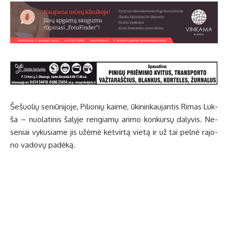
Še­šuo­lių se­niū­ni­jo­je, Pi­lio­nių kai­me, ūki­nin­kau­jan­tis Ri­mas Luk­
ša – nuo­la­ti­nis ša­ly­je ren­gia­mų ari­mo kon­kur­sų da­ly­vis. Ne­
se­niai vy­ku­sia­me jis už­ėmė ket­vir­tą vie­tą ir už tai pel­nė ra­jo­
no va­do­vų pa­dė­ką.