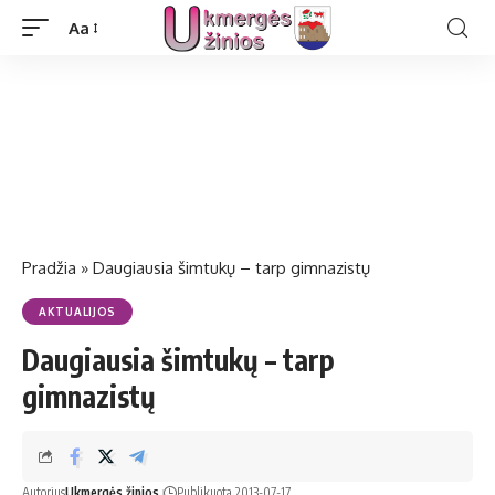
Aa
Pradžia
»
Daugiausia šimtukų – tarp gimnazistų
AKTUALIJOS
Daugiausia šimtukų – tarp
gimnazistų
Autorius
Ukmergės žinios
Publikuota 2013-07-17