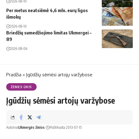
2026-08-10
Per metus neatsiėmė 4,6 mln. eurų ligos
išmokų
2026-08-10
Briedžių sumedžiojimo limitas Ukmergei –
89
2026-08-06
Pradžia
»
Įgūdžių sėmėsi artojų varžybose
ŽEMĖS ŪKIS
Įgūdžių sėmėsi artojų varžybose
Autorius
Ukmergės žinios
Publikuota 2013-07-15