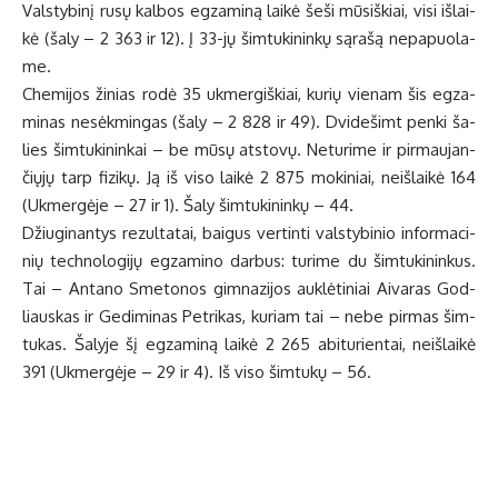
Vals­ty­bi­nį ru­sų kal­bos eg­za­mi­ną lai­kė še­ši mū­siš­kiai, vi­si iš­lai­
kė (ša­ly – 2 363 ir 12). Į 33-jų šim­tu­ki­nin­kų są­ra­šą ne­pa­puo­la­
me.
Che­mi­jos ži­nias ro­dė 35 uk­mer­giš­kiai, ku­rių vie­nam šis eg­za­
mi­nas ne­sėk­min­gas (ša­ly – 2 828 ir 49). Dvi­de­šimt pen­ki ša­
lies šim­tu­ki­nin­kai – be mū­sų at­sto­vų. Ne­tu­ri­me ir pir­mau­jan­
čių­jų tarp fi­zi­kų. Ją iš vi­so lai­kė 2 875 mo­ki­niai, ne­iš­lai­kė 164
(Uk­mer­gė­je – 27 ir 1). Ša­ly šim­tu­ki­nin­kų – 44.
Džiu­gi­nan­tys re­zul­ta­tai, bai­gus ver­tin­ti vals­ty­bi­nio in­for­ma­ci­
nių tech­no­lo­gi­jų eg­za­mi­no dar­bus: tu­ri­me du šim­tu­ki­nin­kus.
Tai – An­ta­no Sme­to­nos gim­na­zi­jos auk­lė­ti­niai Ai­va­ras God­
liaus­kas ir Ge­di­mi­nas Pet­ri­kas, ku­riam tai – ne­be pir­mas šim­
tu­kas. Ša­ly­je šį eg­za­mi­ną lai­kė 2 265 abi­tu­rien­tai, ne­iš­lai­kė
391 (Uk­mer­gė­je – 29 ir 4). Iš vi­so šim­tu­kų – 56.