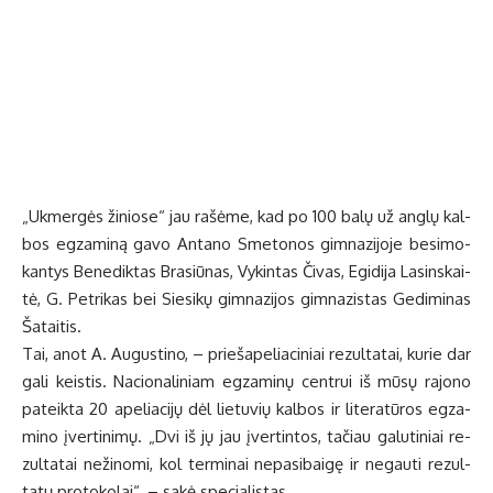
„Uk­mer­gės ži­nio­se“ jau ra­šė­me, kad po 100 ba­lų už an­glų kal­
bos eg­za­mi­ną ga­vo An­ta­no Sme­to­nos gim­na­zi­jo­je be­si­mo­
kan­tys Be­ne­dik­tas Bra­siū­nas, Vy­kin­tas Či­vas, Egi­di­ja La­sins­kai­
tė, G. Pet­ri­kas bei Sie­si­kų gim­na­zi­jos gim­na­zis­tas Ge­di­mi­nas
Ša­tai­tis.
Tai, anot A. Au­gus­ti­no, – prie­ša­pe­lia­ci­niai re­zul­ta­tai, ku­rie dar
ga­li keis­tis. Na­cio­na­li­niam eg­za­mi­nų cen­trui iš mū­sų ra­jo­no
pa­teik­ta 20 ape­lia­ci­jų dėl lie­tu­vių kal­bos ir li­te­ra­tū­ros eg­za­
mi­no įver­ti­ni­mų. „Dvi iš jų jau įver­tin­tos, ta­čiau ga­lu­ti­niai re­
zul­ta­tai ne­ži­no­mi, kol ter­mi­nai ne­pa­si­bai­gę ir ne­gau­ti re­zul­
ta­tų pro­to­ko­lai“, – sa­kė spe­cia­lis­tas.