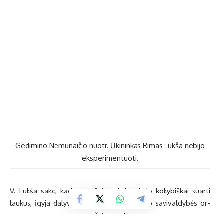
Gedimino Nemunaičio nuotr. Ūki­nin­kas Ri­mas Luk­ša ne­bi­jo
eks­pe­ri­men­tuo­ti.
V. Luk­ša sa­ko, kad ne­ma­žai pa­tir­ties, kaip ko­ky­biš­kai su­ar­ti
lau­kus, įgy­ja da­ly­vau­da­mas ir mū­sų ra­jo­no sa­vi­val­dy­bės or­
ga­ni­zuo­ja­mo­se ar­to­jų var­žy­bo­se. Jo­se jau ne pir­mus me­tus
iš­ko­vo­ja pri­zi­nes vie­tas.