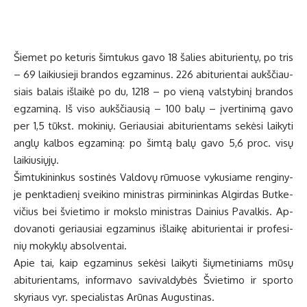
Šie­met po ke­tu­ris šim­tu­kus ga­vo 18 ša­lies abi­tu­rien­tų, po tris
– 69 lai­kiu­sie­ji bran­dos eg­za­mi­nus. 226 abi­tu­rien­tai aukš­čiau­
siais ba­lais iš­lai­kė po du, 1218 – po vie­ną vals­ty­bi­nį bran­dos
eg­za­mi­ną. Iš vi­so aukš­čiau­sią – 100 ba­lų – įver­ti­ni­mą ga­vo
per 1,5 tūkst. mo­ki­nių. Ge­riau­siai abi­tu­rien­tams se­kė­si lai­ky­ti
an­glų kal­bos eg­za­mi­ną: po šim­tą ba­lų ga­vo 5,6 proc. vi­sų
lai­kiu­sių­jų.
Šim­tu­ki­nin­kus sos­ti­nės Val­do­vų rū­muo­se vy­ku­sia­me ren­gi­ny­
je penk­ta­die­nį svei­ki­no mi­nist­ras pir­mi­nin­kas Al­gir­das But­ke­
vi­čius bei švie­ti­mo ir moks­lo mi­nist­ras Dai­nius Pa­val­kis. Ap­
do­va­no­ti ge­riau­siai eg­za­mi­nus iš­lai­kę abi­tu­rien­tai ir pro­fe­si­
nių mo­kyk­lų ab­sol­ven­tai.
Apie tai, kaip eg­za­mi­nus se­kė­si lai­ky­ti šių­me­ti­niams mū­sų
abi­tu­rien­tams, in­for­ma­vo sa­vi­val­dy­bės Švie­ti­mo ir spor­to
sky­riaus vyr. spe­cia­lis­tas Arū­nas Au­gus­ti­nas.