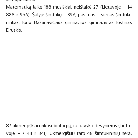
Ma­te­ma­ti­ką lai­kė 188 mū­siš­kiai, ne­iš­lai­kė 27 (Lie­tu­vo­je – 14
888 ir 956). Ša­ly­je šim­tu­kų – 396, pas mus – vie­nas šim­tu­ki­
nin­kas: Jo­no Ba­sa­na­vi­čiaus gim­na­zi­jos gim­na­zis­tas Jus­ti­nas
Drus­kis.
87 uk­mer­giš­kiai rin­ko­si bio­lo­gi­ją, ne­pa­vy­ko de­vy­niems (Lie­tu­
vo­je – 7 411 ir 341). Uk­mer­giš­kių tarp 48 šim­tu­ki­nin­kų nė­ra.