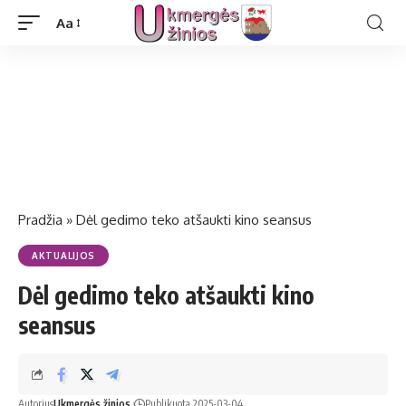
Aa
Pradžia
»
Dėl gedimo teko atšaukti kino seansus
AKTUALIJOS
Dėl gedimo teko atšaukti kino
seansus
Autorius
Ukmergės žinios
Publikuota 2025-03-04