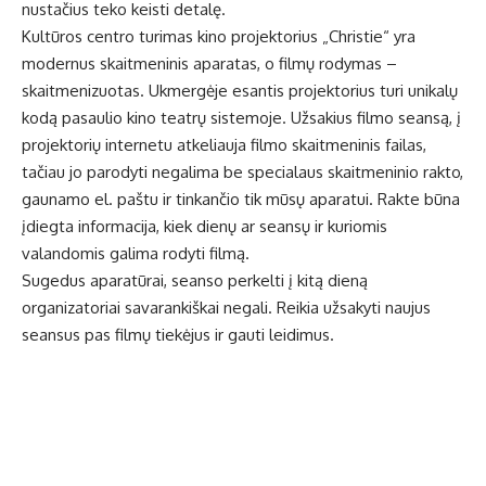
nustačius teko keisti detalę.
Kultūros centro turimas kino projektorius „Christie“ yra
modernus skaitmeninis aparatas, o filmų rodymas –
skaitmenizuotas. Ukmergėje esantis projektorius turi unikalų
kodą pasaulio kino teatrų sistemoje. Užsakius filmo seansą, į
projektorių internetu atkeliauja filmo skaitmeninis failas,
tačiau jo parodyti negalima be specialaus skaitmeninio rakto,
gaunamo el. paštu ir tinkančio tik mūsų aparatui. Rakte būna
įdiegta informacija, kiek dienų ar seansų ir kuriomis
valandomis galima rodyti filmą.
Sugedus aparatūrai, seanso perkelti į kitą dieną
organizatoriai savarankiškai negali. Reikia užsakyti naujus
seansus pas filmų tiekėjus ir gauti leidimus.