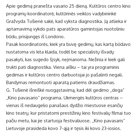
Apie gedimą pranešta vasario 25 dieną. Kultūros centro kino
programų koordinatorė, kultūrinės veiklos vadybininkė
Gražvyda Tušienė sakė, kad vyksta diagnostika. Ją atlieka ir
aptarnavimą vykdo pats aparatūros gamintojas nuotoliniu
būdu, prisijungęs iš Londono.
Pasak koordinatorės, kiek yra buvę gedimų, kas kartą būdavo
nustatoma vis kita klaida, todėl be specialistų išvadų
pasakyti, kas sugedo šįsyk, neįmanoma. Nežinia ir kiek gali
trukti pati diagnostika. Viena aišku – tai yra programinis
gedimas ir kultūros centro darbuotojai jo pašalinti negali.
Bandymas
remontuoti
aparatą patiems draudžiamas.
G. Tušienė išreiškė nuogąstavimą, kad dėl gedimo „dega“
„Kino pavasario“ programa. Ukmergės kultūros centras –
vienas iš nedaugelio panašaus dydžio miestuose esančių
kino teatrų, kur pristatomi prestižinių kino festivalių filmai tuo
pačiu metu, kai jie startuoja festivaliuose. „Kino pavasaris“
Lietuvoje prasideda kovo 7-ąją ir tęsis iki kovo 23-iosios.