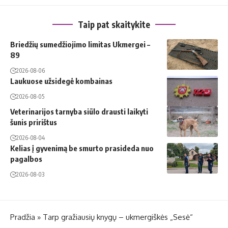
Taip pat skaitykite
Briedžių sumedžiojimo limitas Ukmergei –
89
2026-08-06
Laukuose užsidegė kombainas
2026-08-05
Veterinarijos tarnyba siūlo drausti laikyti
šunis pririštus
2026-08-04
Kelias į gyvenimą be smurto prasideda nuo
pagalbos
2026-08-03
Pradžia
»
Tarp gražiausių knygų – ukmergiškės „Sesė“