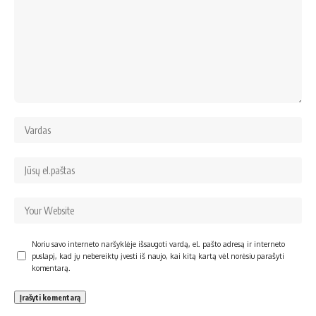
Noriu savo interneto naršyklėje išsaugoti vardą, el. pašto adresą ir interneto
puslapį, kad jų nebereiktų įvesti iš naujo, kai kitą kartą vėl norėsiu parašyti
komentarą.