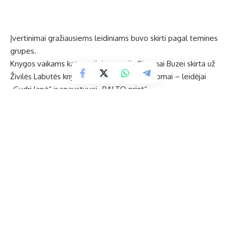
Įvertinimai gražiausiems leidiniams buvo skirti pagal temines
grupes.
Knygos vaikams kategorijoje premija Simonai Buzei skirta už
Živilės Labutės knygą „Sesė“, premijos diplomai – leidėjai
„Gudri lapė“ ir spaustuvei „BALTO print“.
Edukatorė, knygų vaikams autorė Ž. Labutė yra ukmergiškė,
šiuo metu gyvenanti Vilniuje, tačiau bemaž kiekvieną savaitę
su šeima leidžianti laiką sodyboje Ukmergės rajone.