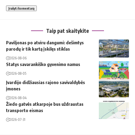
Taip pat skaitykite
Paviljonas po atviru dangumi: dešimtys
parodų ir tik kartą įskilęs stiklas
2026-08-06
Statys savarankiško gyvenimo namus
2026-08-05
Įvardijo didžiausias rajono savivaldybės
įmones
2026-08-04
Žiedo gatvės atkarpoje bus uždraustas
transporto eismas
2026-07-31