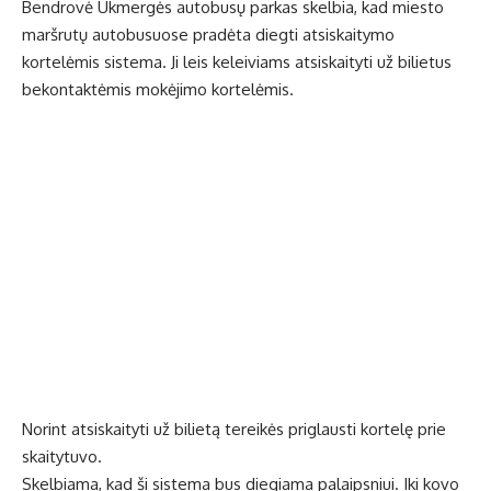
Bendrovė Ukmergės autobusų parkas skelbia, kad miesto
maršrutų autobusuose pradėta diegti atsiskaitymo
kortelėmis sistema. Ji leis keleiviams atsiskaityti už bilietus
bekontaktėmis mokėjimo kortelėmis.
Norint atsiskaityti už bilietą tereikės priglausti kortelę prie
skaitytuvo.
Skelbiama, kad ši sistema bus diegiama palaipsniui. Iki kovo