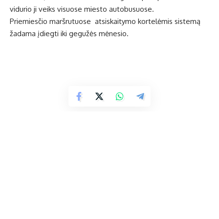
vidurio ji veiks visuose miesto autobusuose.
Priemiesčio maršrutuose atsiskaitymo kortelėmis sistemą
žadama įdiegti iki gegužės mėnesio.
Raminama, kad autobusuose ir toliau bus galima atsiskaityti
grynaisiais pinigais.
UŽ inf.