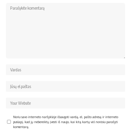
Noriu savo interneto naršyklėje išsaugoti vardą, el. pašto adresą ir interneto
puslapį, kad jų nebereiktų įvesti iš naujo, kai kitą kartą vėl norėsiu parašyti
komentarą.