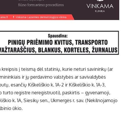
reipsis į teismą dėl statinių, kurie neturi savininkų (ar
mininkiais ir jų perdavimo valstybės ar savivaldybės
, esančių Kiškeliškio k. 1A-2 ir Kiškeliškio k. 1A-3,
 turto registre neregistruoti), paskirtis – gyvenamoji,
liškio k. 1A, Siesikų sen., Ukmergės r. sav. (Nekilnojamojo
lbinio ūkio.