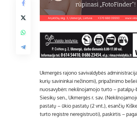
Ukmergės rajono savivaldybės administracija k
kurių savininkai nežinomi), pripažinimo bešei
nuosavybėn: nekilnojamojo turto – patalpų-butų
Siesikų sen., Ukmergės r. sav. (Nekilnojamojo
pastatų – ūkio pastatų (2 vnt.), esančių Kiške
turto registre neregistruoti), paskirtis – paga