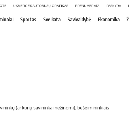
GOTE
UKMERGĖS AUTOBUSŲ GRAFIKAS
PRENUMERATA
PASKYRA
minalai
Sportas
Sveikata
Savivaldybė
Ekonomika
Ž
avininkų (ar kurių savininkai nežinomi), bešeimininkiais