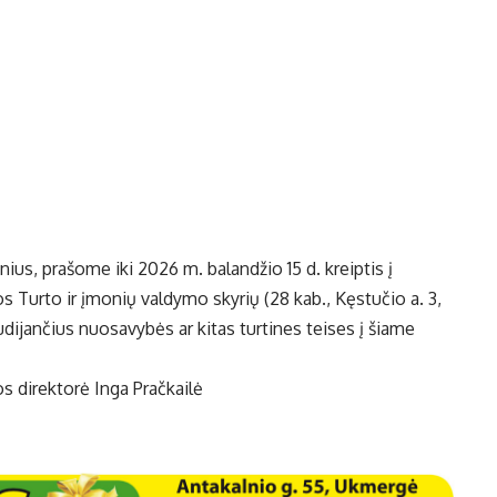
inius, prašome iki 2026 m. balandžio 15 d. kreiptis į
 Turto ir įmonių valdymo skyrių (28 kab., Kęstučio a. 3,
dijančius nuosavybės ar kitas turtines teises į šiame
s direktorė Inga Pračkailė