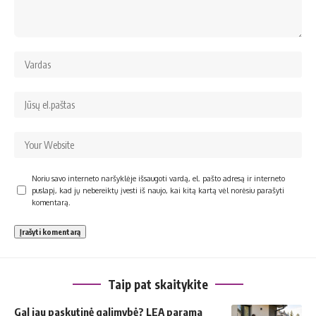
Noriu savo interneto naršyklėje išsaugoti vardą, el. pašto adresą ir interneto
puslapį, kad jų nebereiktų įvesti iš naujo, kai kitą kartą vėl norėsiu parašyti
komentarą.
Taip pat skaitykite
Gal jau paskutinė galimybė? LEA parama