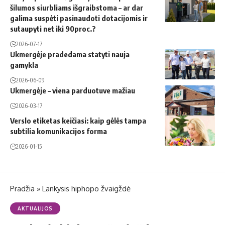
šilumos siurbliams išgraibstoma – ar dar
galima suspėti pasinaudoti dotacijomis ir
sutaupyti net iki 90proc.?
2026-07-17
Ukmergėje pradedama statyti nauja
gamykla
2026-06-09
Ukmergėje – viena parduotuve mažiau
2026-03-17
Verslo etiketas keičiasi: kaip gėlės tampa
subtilia komunikacijos forma
2026-01-15
Pradžia
»
Lankysis hiphopo žvaigždė
AKTUALIJOS