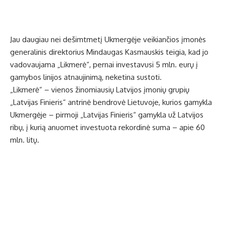
Jau daugiau nei dešimtmetį Ukmergėje veikiančios įmonės
generalinis direktorius Mindaugas Kasmauskis teigia, kad jo
vadovaujama „Likmerė“, pernai investavusi 5 mln. eurų į
gamybos linijos atnaujinimą, neketina sustoti.
„Likmerė“ – vienos žinomiausių Latvijos įmonių grupių
„Latvijas Finieris“ antrinė bendrovė Lietuvoje, kurios gamykla
Ukmergėje – pirmoji „Latvijas Finieris“ gamykla už Latvijos
ribų, į kurią anuomet investuota rekordinė suma – apie 60
mln. litų.