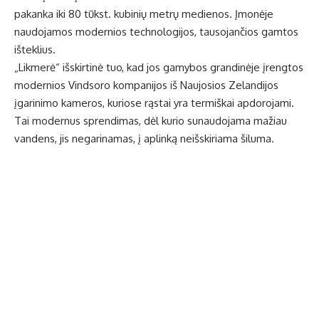
pakanka iki 80 tūkst. kubinių metrų medienos. Įmonėje
naudojamos modernios technologijos, tausojančios gamtos
išteklius.
„Likmerė“ išskirtinė tuo, kad jos gamybos grandinėje įrengtos
modernios Vindsoro kompanijos iš Naujosios Zelandijos
įgarinimo kameros, kuriose rąstai yra termiškai apdorojami.
Tai modernus sprendimas, dėl kurio sunaudojama mažiau
vandens, jis negarinamas, į aplinką neišskiriama šiluma.