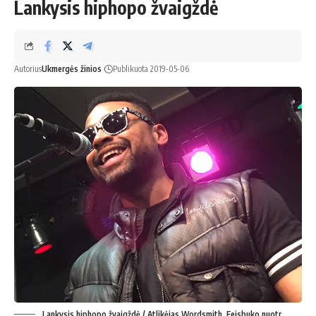
Lankysis hiphopo žvaigždė
Autorius
Ukmergės žinios
Publikuota 2019-05-06
Lankysis hiphopo žvaigždė / Atlikėjas Wordsmith. Feisbuko nuotr.