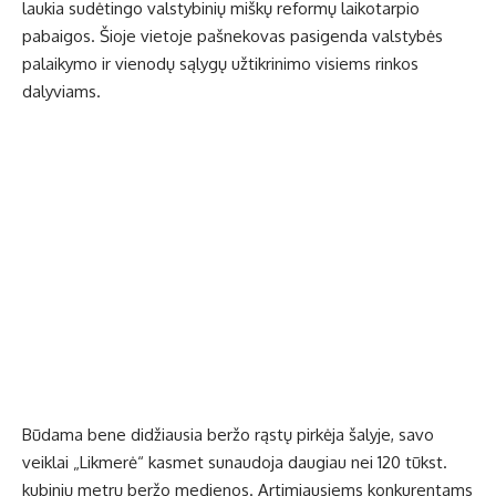
laukia sudėtingo valstybinių miškų reformų laikotarpio
pabaigos. Šioje vietoje pašnekovas pasigenda valstybės
palaikymo ir vienodų sąlygų užtikrinimo visiems rinkos
dalyviams.
Būdama bene didžiausia beržo rąstų pirkėja šalyje, savo
veiklai „Likmerė“ kasmet sunaudoja daugiau nei 120 tūkst.
kubinių metrų beržo medienos. Artimiausiems konkurentams