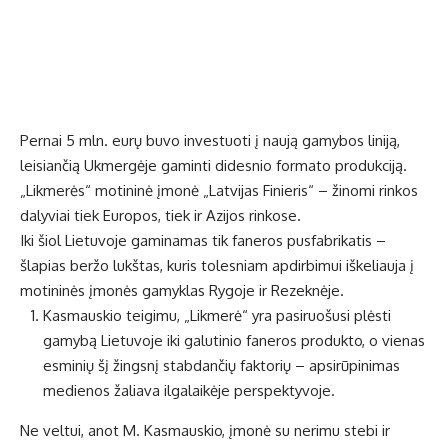
Pernai 5 mln. eurų buvo investuoti į naują gamybos liniją,
leisiančią Ukmergėje gaminti didesnio formato produkciją.
„Likmerės“ motininė įmonė „Latvijas Finieris“ – žinomi rinkos
dalyviai tiek Europos, tiek ir Azijos rinkose.
Iki šiol Lietuvoje gaminamas tik faneros pusfabrikatis –
šlapias beržo lukštas, kuris tolesniam apdirbimui iškeliauja į
motininės įmonės gamyklas Rygoje ir Rezeknėje.
Kasmauskio teigimu, „Likmerė“ yra pasiruošusi plėsti
gamybą Lietuvoje iki galutinio faneros produkto, o vienas
esminių šį žingsnį stabdančių faktorių – apsirūpinimas
medienos žaliava ilgalaikėje perspektyvoje.
Ne veltui, anot M. Kasmauskio, įmonė su nerimu stebi ir