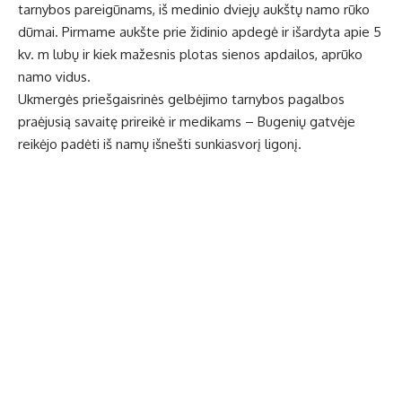
tarnybos pareigūnams, iš medinio dviejų aukštų namo rūko
dūmai. Pirmame aukšte prie židinio apdegė ir išardyta apie 5
kv. m lubų ir kiek mažesnis plotas sienos apdailos, aprūko
namo vidus.
Ukmergės priešgaisrinės gelbėjimo tarnybos pagalbos
praėjusią savaitę prireikė ir medikams – Bugenių gatvėje
reikėjo padėti iš namų išnešti sunkiasvorį ligonį.