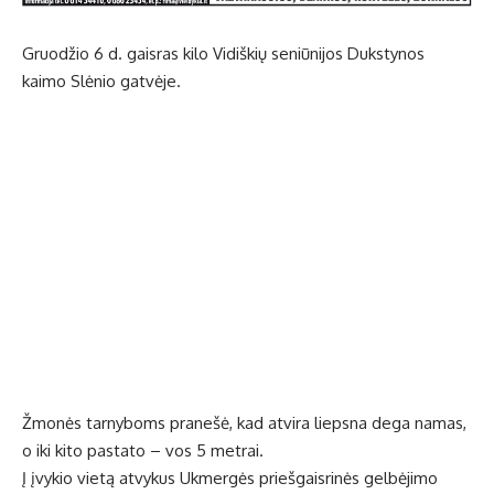
Gruodžio 6 d. gaisras kilo Vidiškių seniūnijos Dukstynos
kaimo Slėnio gatvėje.
Žmonės tarnyboms pranešė, kad atvira liepsna dega namas,
o iki kito pastato – vos 5 metrai.
Į įvykio vietą atvykus Ukmergės priešgaisrinės gelbėjimo