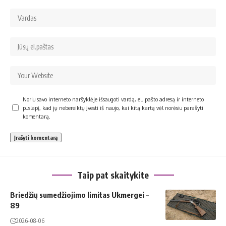
Noriu savo interneto naršyklėje išsaugoti vardą, el. pašto adresą ir interneto
puslapį, kad jų nebereiktų įvesti iš naujo, kai kitą kartą vėl norėsiu parašyti
komentarą.
Taip pat skaitykite
Briedžių sumedžiojimo limitas Ukmergei –
89
2026-08-06