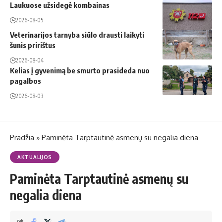
Laukuose užsidegė kombainas
2026-08-05
Veterinarijos tarnyba siūlo drausti laikyti
šunis pririštus
2026-08-04
Kelias į gyvenimą be smurto prasideda nuo
pagalbos
2026-08-03
Pradžia
»
Paminėta Tarptautinė asmenų su negalia diena
AKTUALIJOS
Paminėta Tarptautinė asmenų su
negalia diena