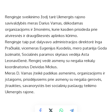
Renginyje sveikinimo žodį tarė Ukmergės rajono
savivaldybės meras Darius Varnas, dėkodamas
organizacijoms ir žmonėms, kurie kasdien prisideda prie
atviresnės ir draugiškesnės aplinkos kūrimo.
Renginyje taip pat dalyvavo administracijos direktorė Inga
Pračkailė, vicemeras Eugenijus Kuodelis, mero patarėja Goda
Juzėnaitė, Socialinės paramos skyriaus vedėja Asta
Leonavičienė. Renginį vedė asmenų su negalia reikalų
koordinatorius Deividas Mickus.
Meras D. Varnas įteikė padėkas asmenims, organizacijoms ir
įstaigoms, prisidėjusiems prie asmenų su negalia gerovės,
įtraukties, savanorystės bei socialinių paslaugų teikimo
Ukmergės rajone.