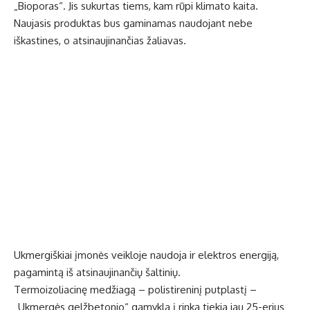
„Bioporas“. Jis sukurtas tiems, kam rūpi klimato kaita.
Naujasis produktas bus gaminamas naudojant nebe
iškastines, o atsinaujinančias žaliavas.
Ukmergiškiai įmonės veikloje naudoja ir elektros energiją,
pagamintą iš atsinaujinančių šaltinių.
Termoizoliacinę medžiagą – polistireninį putplastį –
„Ukmergės gelžbetonio“ gamykla į rinką tiekia jau 25-erius