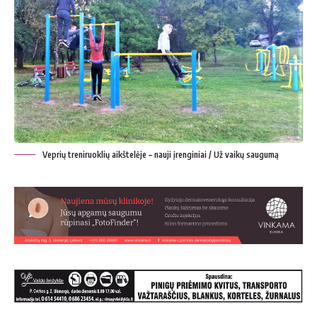
Veprių treniruoklių aikštelėje – nauji įrenginiai / Už vaikų saugumą