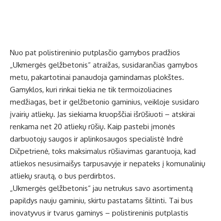
Nuo pat polistireninio putplasčio gamybos pradžios
„Ukmergės gelžbetonis“ atraižas, susidarančias gamybos
metu, pakartotinai panaudoja gamindamas plokštes.
Gamyklos, kuri rinkai tiekia ne tik termoizoliacines
medžiagas, bet ir gelžbetonio gaminius, veikloje susidaro
įvairių atliekų. Jas siekiama kruopščiai išrūšiuoti – atskirai
renkama net 20 atliekų rūšių. Kaip pastebi įmonės
darbuotojų saugos ir aplinkosaugos specialistė Indrė
Dičpetrienė, toks maksimalus rūšiavimas garantuoja, kad
atliekos nesusimaišys tarpusavyje ir nepateks į komunalinių
atliekų srautą, o bus perdirbtos.
„Ukmergės gelžbetonis“ jau netrukus savo asortimentą
papildys nauju gaminiu, skirtu pastatams šiltinti. Tai bus
inovatyvus ir tvarus gaminys – polistireninis putplastis