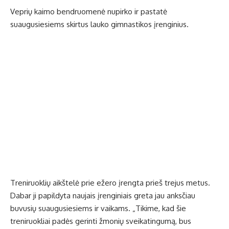
Veprių kaimo bendruomenė nupirko ir pastatė
suaugusiesiems skirtus lauko gimnastikos įrenginius.
Treniruoklių aikštelė prie ežero įrengta prieš trejus metus.
Dabar ji papildyta naujais įrenginiais greta jau anksčiau
buvusių suaugusiesiems ir vaikams. „Tikime, kad šie
treniruokliai padės gerinti žmonių sveikatingumą, bus