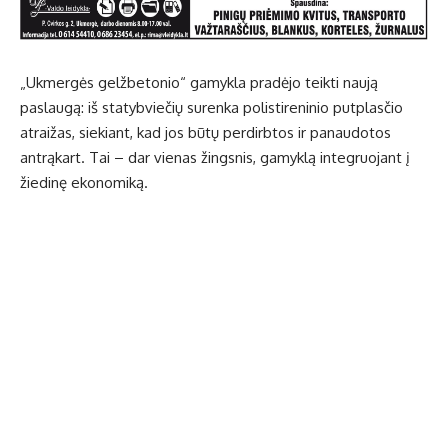
„Ukmergės gelžbetonio“ gamykla pradėjo teikti naują
paslaugą: iš statybviečių surenka polistireninio putplasčio
atraižas, siekiant, kad jos būtų perdirbtos ir panaudotos
antrąkart. Tai – dar vienas žingsnis, gamyklą integruojant į
žiedinę ekonomiką.