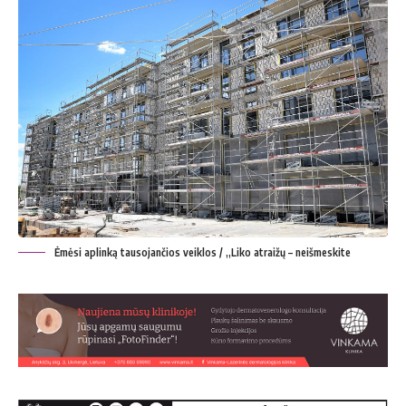
Ėmėsi aplinką tausojančios veiklos / „Liko atraižų – neišmeskite