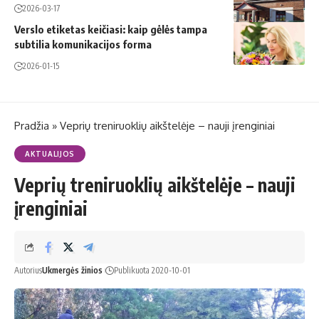
2026-03-17
Verslo etiketas keičiasi: kaip gėlės tampa
subtilia komunikacijos forma
2026-01-15
Pradžia
»
Veprių treniruoklių aikštelėje – nauji įrenginiai
AKTUALIJOS
Veprių treniruoklių aikštelėje – nauji
įrenginiai
Autorius
Ukmergės žinios
Publikuota 2020-10-01