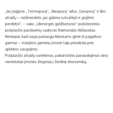
„Jei įsigijote „Termoporą“, „Neoporą“ arba „Geoporą“ ir liko
atraižų – neišmeskite, jas galima sutvarkyti ir grąžinti
perdirbti“, – sako „Ukmergės gelžbetonio“ polistireninio
putplasčio pardavimų vadovas Raimondas Ališauskas.
Neslepia, kad nauja paslauga klientams gimė iš pagarbos
gamtai – statybos gaminių įmonė taip prisideda prie
aplinkos saugojimo.
Putplasčio atraižų surinkimas, pakartotinis panaudojimas nėra
vieninteliai įmonės žingsniai į žiedinę ekonomiką.