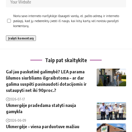
Noriu savo interneto naršyklėje išsaugoti vardą, el. pašto adresą ir interneto
puslapį, kad jų nebereiktų įvesti iš naujo, kai kitą kartą vėl norėsiu parašyti
komentarą.
Taip pat skaitykite
Gal jau paskutinė galimybė? LEA parama
šilumos siurbliams išgraibstoma – ar dar
galima suspėti pasinaudoti dotacijomis ir
sutaupyti net iki 90proc.?
2026-07-17
Ukmergėje pradedama statyti nauja
gamykla
2026-06-09
Ukmergėje – viena parduotuve mažiau