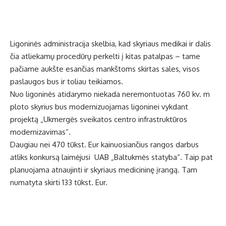
Ligoninės administracija skelbia, kad skyriaus medikai ir dalis
čia atliekamų procedūrų perkelti į kitas patalpas – tame
pačiame aukšte esančias mankštoms skirtas sales, visos
paslaugos bus ir toliau teikiamos.
Nuo ligoninės atidarymo niekada neremontuotas 760 kv. m
ploto skyrius bus modernizuojamas ligoninei vykdant
projektą „Ukmergės sveikatos centro infrastruktūros
modernizavimas“.
Daugiau nei 470 tūkst. Eur kainuosiančius rangos darbus
atliks konkursą laimėjusi UAB „Baltukmės statyba“. Taip pat
planuojama atnaujinti ir skyriaus medicininę įrangą. Tam
numatyta skirti 133 tūkst. Eur.