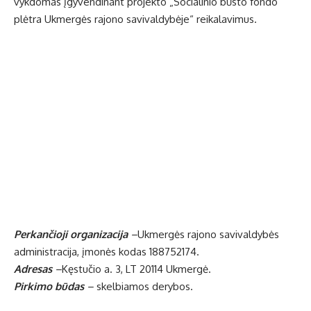
vykdomas įgyvendinant projekto „Socialinio būsto fondo
plėtra Ukmergės rajono savivaldybėje“ reikalavimus.
Perkančioji organizacija
–
Ukmergės rajono savivaldybės
administracija, įmonės kodas 188752174.
Adresas
–
Kęstučio a. 3, LT 20114 Ukmergė.
Pirkimo būdas
–
skelbiamos derybos.