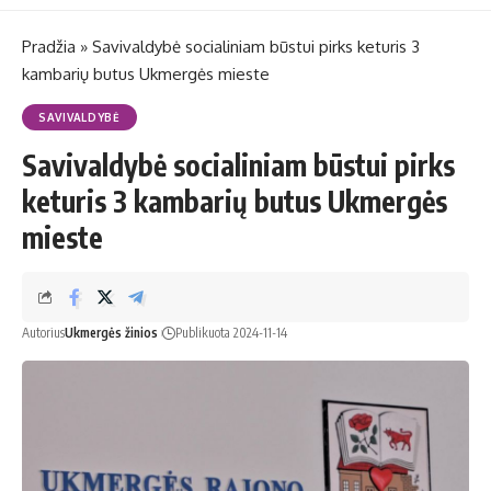
Pradžia
»
Savivaldybė socialiniam būstui pirks keturis 3
kambarių butus Ukmergės mieste
SAVIVALDYBĖ
Savivaldybė socialiniam būstui pirks
keturis 3 kambarių butus Ukmergės
mieste
Autorius
Ukmergės žinios
Publikuota 2024-11-14