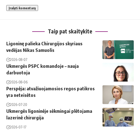
Taip pat skaitykite
Ligoninę palieka Chirurgijos skyriaus
vedėjas Nikas Samuolis
2026-08-07
Ukmergės PSPC komandoje – nauja
darbuotoja
2026-08-06
Perspėja: atvažiuojamosios regos patikros
yra neteisėtos
2026-07-20
Ukmergės ligoninėje sėkmingai plėtojama
lazerinė chirurgija
2026-07-17