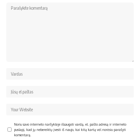
Noriu savo interneto naršyklėje išsaugoti vardą, el. pašto adresą ir interneto
puslapį, kad jų nebereiktų įvesti iš naujo, kai kitą kartą vėl norėsiu parašyti
komentarą.