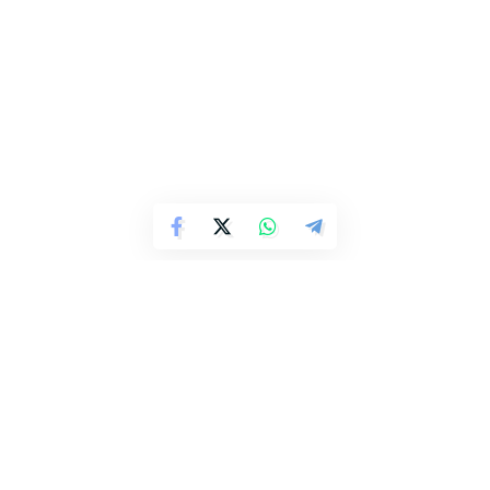
Pirkimo dokumentų gavimo sąlygos:
pirkimo sąlygos ar kiti
dokumentai, susiję su gyvenamojo būsto pirkimu, skelbiami
Ukmergės rajono savivaldybės interneto svetainėje
https://www.ukmerge.lt/skelbimai/.
Informacija teikiama tel. (0 340) 60323, (0 340) 60329, (0
340) 60391 arba el. paštu j.kaseliene@ukmerge.lt,
d.gladkauskiene@ukmerge.lt, v.skinkyte@ukmerge.lt.