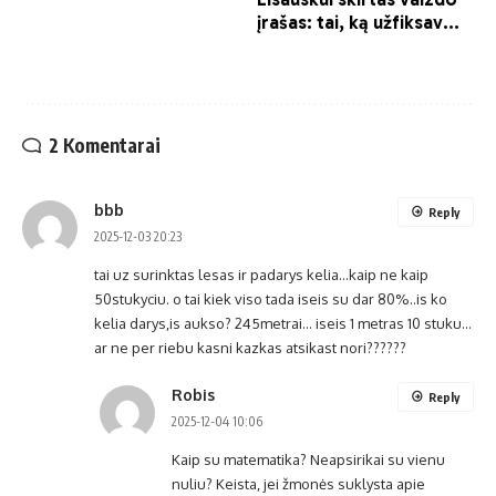
2 Komentarai
bbb
Reply
2025-12-03 20:23
tai uz surinktas lesas ir padarys kelia…kaip ne kaip
50stukyciu. o tai kiek viso tada iseis su dar 80%..is ko
kelia darys,is aukso? 245metrai… iseis 1 metras 10 stuku…
ar ne per riebu kasni kazkas atsikast nori??????
Robis
Reply
2025-12-04 10:06
Kaip su matematika? Neapsirikai su vienu
nuliu? Keista, jei žmonės suklysta apie