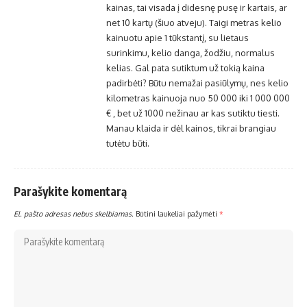
kainas, tai visada į didesnę pusę ir kartais, ar
net 10 kartų (šiuo atveju). Taigi metras kelio
kainuotu apie 1 tūkstantį, su lietaus
surinkimu, kelio danga, žodžiu, normalus
kelias. Gal pata sutiktum už tokią kaina
padirbėti? Būtu nemažai pasiūlymų, nes kelio
kilometras kainuoja nuo 50 000 iki 1 000 000
€ , bet už 1000 nežinau ar kas sutiktu tiesti.
Manau klaida ir dėl kainos, tikrai brangiau
tutėtu būti.
Parašykite komentarą
El. pašto adresas nebus skelbiamas.
Būtini laukeliai pažymėti
*