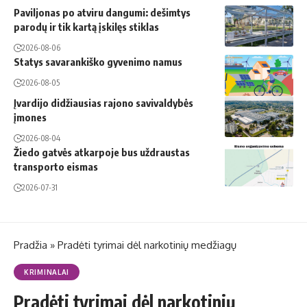
Paviljonas po atviru dangumi: dešimtys
parodų ir tik kartą įskilęs stiklas
2026-08-06
Statys savarankiško gyvenimo namus
2026-08-05
Įvardijo didžiausias rajono savivaldybės
įmones
2026-08-04
Žiedo gatvės atkarpoje bus uždraustas
transporto eismas
2026-07-31
Pradžia
»
Pradėti tyrimai dėl narkotinių medžiagų
KRIMINALAI
Pradėti tyrimai dėl narkotinių