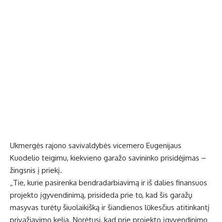
Ukmergės rajono savivaldybės vicemero Eugenijaus
Kuodelio teigimu, kiekvieno garažo savininko prisidėjimas –
žingsnis į priekį.
„Tie, kurie pasirenka bendradarbiavimą ir iš dalies finansuos
projekto įgyvendinimą, prisideda prie to, kad šis garažų
masyvas turėtų šiuolaikišką ir šiandienos lūkesčius atitinkantį
privažiavimo kelią. Norėtųsi, kad prie projekto įgyvendinimo