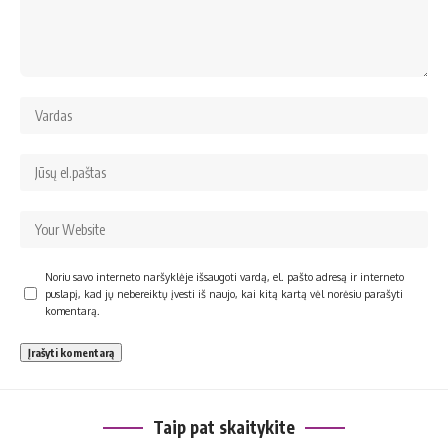
Noriu savo interneto naršyklėje išsaugoti vardą, el. pašto adresą ir interneto
puslapį, kad jų nebereiktų įvesti iš naujo, kai kitą kartą vėl norėsiu parašyti
komentarą.
Taip pat skaitykite