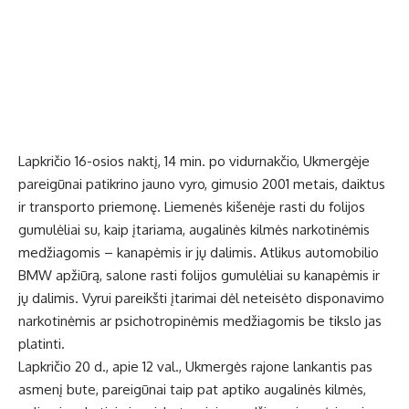
Lapkričio 16-osios naktį, 14 min. po vidurnakčio, Ukmergėje
pareigūnai patikrino jauno vyro, gimusio 2001 metais, daiktus
ir transporto priemonę. Liemenės kišenėje rasti du folijos
gumulėliai su, kaip įtariama, augalinės kilmės narkotinėmis
medžiagomis – kanapėmis ir jų dalimis. Atlikus automobilio
BMW apžiūrą, salone rasti folijos gumulėliai su kanapėmis ir
jų dalimis. Vyrui pareikšti įtarimai dėl neteisėto disponavimo
narkotinėmis ar psichotropinėmis medžiagomis be tikslo jas
platinti.
Lapkričio 20 d., apie 12 val., Ukmergės rajone lankantis pas
asmenį bute, pareigūnai taip pat aptiko augalinės kilmės,