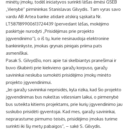
minėtų įmokų, todėl iniciatyvos surinkti lėšas ėmėsi GSEB
„Vienybė“ pirmininkas Stanislavas Gilvydis. Tam vyras savo
vardu AB Artea banke atidarė atskirą sąskaita Nr.
LT587189900613724439 (pervedant lėšas, mokėjimo
paskirtyje nurodyti „Prisidėjimas prie projekto
įgyvendinimo“), o iš tų, kurie nesinaudoja elektronine
bankininkyste, įmokas grynais pinigais priima pats
asmeniškai.
Pasak S. GiIvydžio, nors apie tai skelbiantys pranešimai ir
buvo iškabinti prie kiekvieno garažų korpuso, garažų
savininkai neskuba sumokėti prisidėjimo įmokų minėto
projekto įgyvendinimui.
„Jei garažų savininkai neprisidės, kyla rizika, kad šio projekto
įgyvendinimas bus nukeltas vėlesniam laikui, o pirmenybė
bus suteikta kitiems projektams, prie kurių įgyvendinimo jau
suskubo prisidėti gyventojai. Kad mes, garažų savininkai,
neprarastume pirmumo teisės, prisidėjimo įmokas turime
surinkti iki šių metų pabaigos“, – sakė S. Gilvydis.