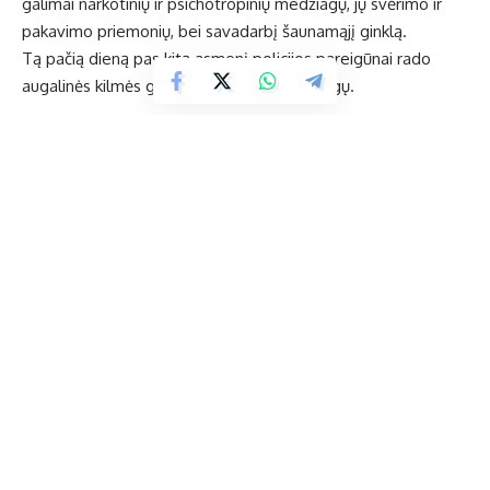
galimai narkotinių ir psichotropinių medžiagų, jų svėrimo ir
pakavimo priemonių, bei savadarbį šaunamąjį ginklą.
Tą pačią dieną pas kitą asmenį policijos pareigūnai rado
augalinės kilmės galimai narkotinių medžiagų.
Įtarimai pareikšti dviem Ukmergės rajono gyventojams,
gimusiems 1999 m. ir 2008 m. dėl neteisėto šaunamųjų
ginklų, šaudmenų ar sprogmenų laikymo.