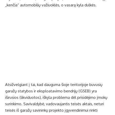
„kenčia“ automobilių važiuoklės, o vasarą kyla dulkės.
Atsižvelgiant į tai, kad dauguma šioje teritorijoje buvusių
garažų statybos ir eksploatavimo bendrijų (GSEB) yra
iširusios (likviduotos), iškyla problema dėl prisidėjimo įmokų
surinkimo. Savivaldybė, vadovaujantis teisės aktais, neturi
teisės iš garažų savininkų projekto įgyvendinimui rinkti