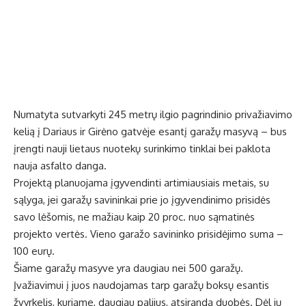
Numatyta sutvarkyti 245 metrų ilgio pagrindinio privažiavimo
kelią į Dariaus ir Girėno gatvėje esantį garažų masyvą – bus
įrengti nauji lietaus nuotekų surinkimo tinklai bei paklota
nauja asfalto danga.
Projektą planuojama įgyvendinti artimiausiais metais, su
sąlyga, jei garažų savininkai prie jo įgyvendinimo prisidės
savo lėšomis, ne mažiau kaip 20 proc. nuo sąmatinės
projekto vertės. Vieno garažo savininko prisidėjimo suma –
100 eurų.
Šiame garažų masyve yra daugiau nei 500 garažų.
Įvažiavimui į juos naudojamas tarp garažų boksų esantis
žvyrkelis, kuriame, daugiau palijus, atsiranda duobės. Dėl jų