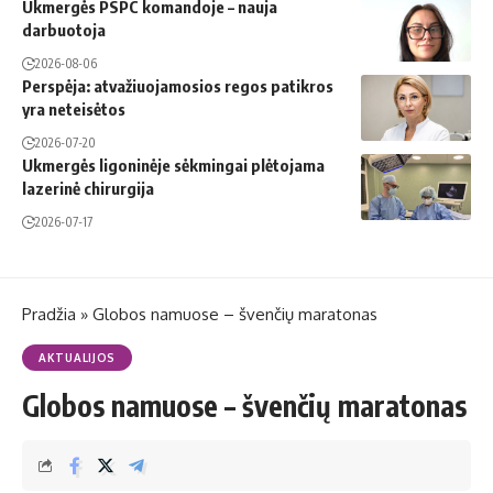
Ukmergės PSPC komandoje – nauja
darbuotoja
2026-08-06
Perspėja: atvažiuojamosios regos patikros
yra neteisėtos
2026-07-20
Ukmergės ligoninėje sėkmingai plėtojama
lazerinė chirurgija
2026-07-17
Pradžia
»
Globos namuose – švenčių maratonas
AKTUALIJOS
Globos namuose – švenčių maratonas