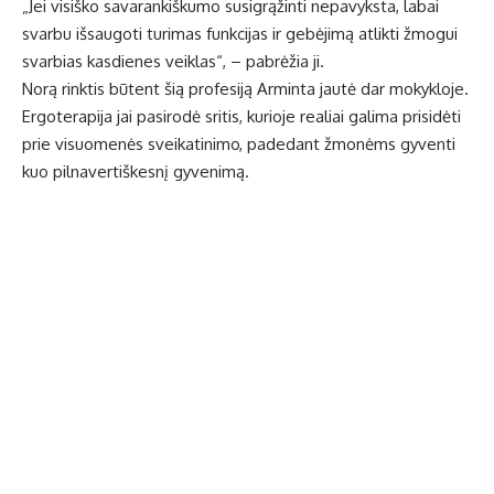
„Jei visiško savarankiškumo susigrąžinti nepavyksta, labai
svarbu išsaugoti turimas funkcijas ir gebėjimą atlikti žmogui
svarbias kasdienes veiklas“, – pabrėžia ji.
Norą rinktis būtent šią profesiją Arminta jautė dar mokykloje.
Ergoterapija jai pasirodė sritis, kurioje realiai galima prisidėti
prie visuomenės sveikatinimo, padedant žmonėms gyventi
kuo pilnavertiškesnį gyvenimą.