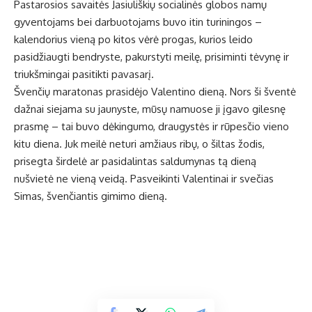
Pastarosios savaitės Jasiuliškių socialinės globos namų
gyventojams bei darbuotojams buvo itin turiningos –
kalendorius vieną po kitos vėrė progas, kurios leido
pasidžiaugti bendryste, pakurstyti meilę, prisiminti tėvynę ir
triukšmingai pasitikti pavasarį.
Švenčių maratonas prasidėjo Valentino dieną. Nors ši šventė
dažnai siejama su jaunyste, mūsų namuose ji įgavo gilesnę
prasmę – tai buvo dėkingumo, draugystės ir rūpesčio vieno
kitu diena. Juk meilė neturi amžiaus ribų, o šiltas žodis,
prisegta širdelė ar pasidalintas saldumynas tą dieną
nušvietė ne vieną veidą. Pasveikinti Valentinai ir svečias
Simas, švenčiantis gimimo dieną.