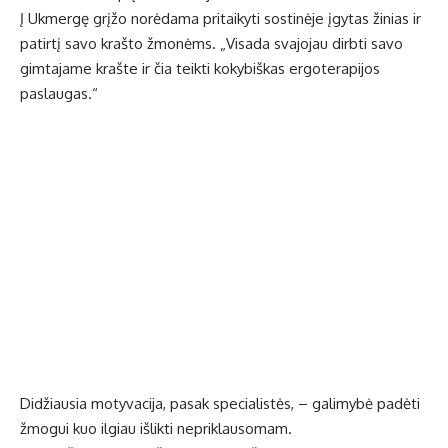
Į Ukmergę grįžo norėdama pritaikyti sostinėje įgytas žinias ir
patirtį savo krašto žmonėms. „Visada svajojau dirbti savo
gimtajame krašte ir čia teikti kokybiškas ergoterapijos
paslaugas.“
Didžiausia motyvacija, pasak specialistės, – galimybė padėti
žmogui kuo ilgiau išlikti nepriklausomam.