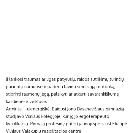
Ji lankosi traumas ar ligas patyrusių, raidos sutrikimų turinčių
pacientų namuose ir padeda lavinti smulkiąją motoriką,
stiprinti raumenų jėgą, palaikyti ar atkurti savarankiškumą
kasdienėse veiklose.
Arminta – ukmergiškė. Baigusi Jono Basanavičiaus gimnaziją
studijavo Vilniaus kolegijoje, kur įgijo ergoterapeuto
kvalifikaciją. Pirmąją profesinę patirtį jaunoji specialistė kaupė
Vilniaus Valakupių reabilitacijos centre.