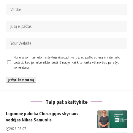
Noriu savo interneto naršyklėje išsaugoti vardą, el. pašto adresą ir interneto
puslapį, kad jų nebereiktų įvesti iš naujo, kai kitą kartą vėl norėsiu parašyti
komentarą.
Taip pat skaitykite
Ligoninę palieka Chirurgijos skyriaus
vedėjas Nikas Samuolis
2026-08-07