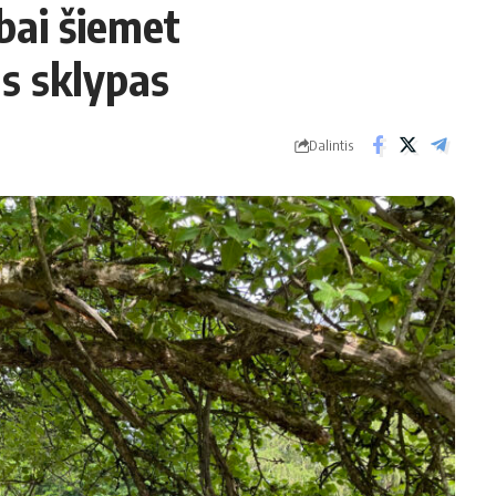
bai šiemet
s sklypas
Dalintis