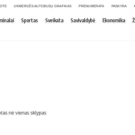
GOTE
UKMERGĖS AUTOBUSŲ GRAFIKAS
PRENUMERATA
PASKYRA
minalai
Sportas
Sveikata
Savivaldybė
Ekonomika
Ž
tas nė vienas sklypas