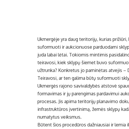
Ukmergėje yra daug teritorijų, kurias prižiūri,
suformuoti ir aukcionuose parduodami sklypai
juda labai lėtai. Tokiomis mintimis pasidali
teiravosi, kiek sklypų šiemet buvo suformuota
užtrunka? Konkretus jo paminėtas atvejis – 
Teiravosi, ar ten galima būtų suformuoti skl
Ukmergės rajono savivaldybės atstovė spaud
formavimas ir jų parengimas pardavimui aukci
procesas. Jis apima teritorijų planavimo dok
infrastruktūros įvertinimą, žemės sklypų kad
numatytus veiksmus.
Būtent šios procedūros dažniausiai ir lemia 