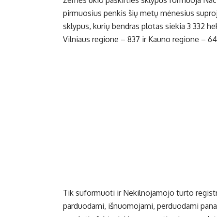
pirmuosius penkis šių metų mėnesius suproje
sklypus, kurių bendras plotas siekia 3 332 
Vilniaus regione – 837 ir Kauno regione – 64
Tik suformuoti ir Nekilnojamojo turto registr
parduodami, išnuomojami, perduodami panauda