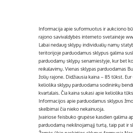
Informacija apie suformuotus ir aukciono 
rajono savivaldybės interneto svetainėje w
Labai nedaug sklypų individualių namų staty
teritorijoje parduodamus sklypus galima susk
parduodamų sklypų senamiestyje, kur bet ko
reikalavimų. Vienas sklypas parduodamas Bu
žolių rajone. Didžiausia kaina – 85 tūkst. Eur
keliolika sklypų parduodama sodininkų bendr
kvartalais. Čia kaina sukasi apie keliolika tūk
Informacijos apie parduodamus sklypus žmon
skelbimai čia nieko nekainuoja.
Įvairiose feisbuko grupėse kasdien galima apt
parduodamą nekilnojamąjį turtą, taip pat ir s
Žemės ūkio paskirties sklypus formuoja Nacio