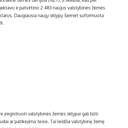
ktavo ir patvirtino 2 483 naujus valstybinės žemės
hektarus. Daugiausia naujų sklypų šiemet suformuota
9.
e įregistruoti valstybinės žemės sklypai gali būti
i ar patikėjimo teise. Tai leidžia valstybinę žemę