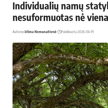
Individualių namų staty
nesuformuotas nė viena
Autorius
Vilma Nemunaitienė
Publikuota 2026-06-19