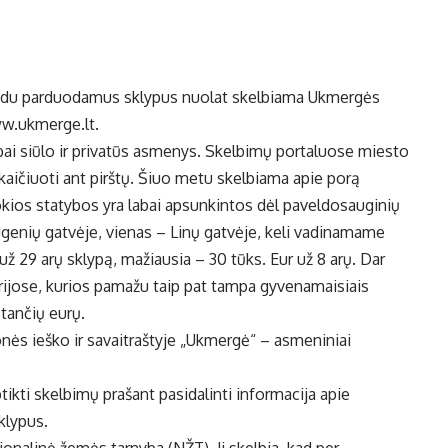
būdu parduodamus sklypus nuolat skelbiama Ukmergės
ww.ukmerge.lt.
bai siūlo ir privatūs asmenys. Skelbimų portaluose miesto
aičiuoti ant pirštų. Šiuo metu skelbiama apie porą
kios statybos yra labai apsunkintos dėl paveldosauginių
genių gatvėje, vienas – Linų gatvėje, keli vadinamame
 už 29 arų sklypą, mažiausia – 30 tūks. Eur už 8 arų. Dar
ijose, kurios pamažu taip pat tampa gyvenamaisiais
stančių eurų.
ės ieško ir savaitraštyje „Ukmergė“ – asmeniniai
ikti skelbimų prašant pasidalinti informacija apie
klypus.
nalinė žemės tarnyba (NŽT). Ji skelbia, kad per