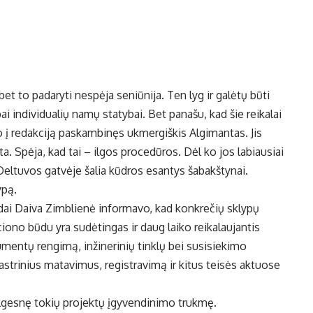
 bet to padaryti nespėja seniūnija. Ten lyg ir galėtų būti
 individualių namų statybai. Bet panašu, kad šie reikalai
no į redakciją paskambinęs ukmergiškis Algimantas. Jis
. Spėja, kad tai – ilgos procedūros. Dėl ko jos labiausiai
Deltuvos gatvėje šalia kūdros esantys šabakštynai.
ypą.
ai Daiva Zimblienė informavo, kad konkrečių sklypų
ono būdu yra sudėtingas ir daug laiko reikalaujantis
umentų rengimą, inžinerinių tinklų bei susisiekimo
astrinius matavimus, registravimą ir kitus teisės aktuose
ilgesnę tokių projektų įgyvendinimo trukmę.