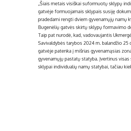
„Šiais metais visiškai suformuotų sklypų ind
gatvėje formuojamais sklypais susiję dokumen
pradedami rengti dviem gyvenamųjų namų kv
Bugenėlių gatvės skirtų sklypų formavimo d
Taip pat nurodė, kad, vadovaujantis Ukmergė
Savivaldybės tarybos 2024 m. balandžio 25 d
gatvėje patenka į mišrias gyvenamąsias zonas.
gyvenamųjų pastatų statyba. Įvertinus visas s
sklypai individualių namų statybai, tačiau kie