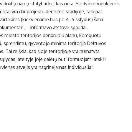
ividualių namų statybai kol kas nėra. Su dviem Vienkiemio
tai yra dar projektų derinimo stadijoje, taip pat
artalams (kiekviename bus po 4–5 sklypus) šalia
okumentai“, – informavo atstovė spaudai.
s miesto teritorijos bendruoju planu, koreguotu
. sprendimu, gyventojo minima teritorija Deltuvos
 Tai reiškia, kad šioje teritorijoje yra numatyta
ąlygas, ateityje joje galėtų būti formuojami atskiri
kvienas atvejis yra nagrinėjamas individualiai.