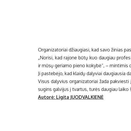
Or­ga­ni­za­to­riai džiau­gia­si, kad sa­vo ži­nias pa­s
„No­ri­si, kad ra­jo­ne bū­tų kuo dau­giau pro­fe­s
ir mū­sų ge­ria­mo pie­no ko­ky­bė“, – min­ti­mis da­l
Ji pa­ste­bė­jo, kad klai­dų da­ly­viai dau­giau­sia 
Vi­sus da­ly­vius or­ga­ni­za­to­riai ža­da pa­kvies­ti 
su­gins gal­vi­jus į tvar­tus, tu­rės dau­giau lai­ko 
Autorė: Li­gi­ta JUODVALKIENĖ