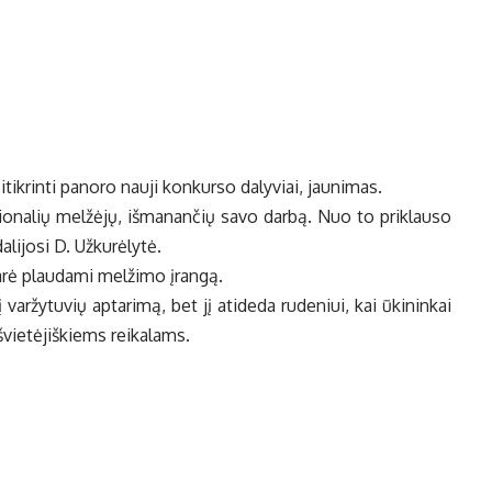
i­tik­rin­ti pa­no­ro nau­ji kon­kur­so da­ly­viai, jau­ni­mas.
io­na­lių mel­žė­jų, iš­ma­nan­čių sa­vo dar­bą. Nuo to pri­klau­so
i­jo­si D. Už­ku­rė­ly­tė.
da­rė plau­da­mi mel­ži­mo įran­gą.
į var­žy­tu­vių ap­ta­ri­mą, bet jį ati­de­da ru­de­niui, kai ūki­nin­kai
švie­tė­jiš­kiems rei­ka­lams.