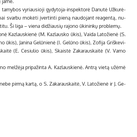
į ja­me.
s tar­ny­bos vy­riau­sio­ji gy­dy­to­ja-ins­pek­to­rė Da­nu­tė Už­ku­rė­
i svar­bu mo­kė­ti įver­tin­ti pie­ną nau­do­jant re­a­gen­tą, nu­
i­tu. Ši li­ga – vie­na di­džiau­sių ra­jo­no ūki­nin­kų pro­ble­mų.
­nė Kaz­laus­kie­nė (M. Kaz­laus­ko ūkis), Vai­da La­to­žie­nė (S.
 ūkis), Ja­ni­na Ge­lū­nie­nė (I. Ge­lū­no ūkis), Zo­fi­ja Griš­ke­vi­
itė (E. Cesiulio ūkis), Skais­tė Za­ka­raus­kai­tė (V. Var­no
o­no mel­žė­ja pri­pa­žin­ta A. Kaz­laus­kie­nė. An­trą vie­tą už­ėmė
ne­be pir­mą kar­tą, o S. Za­ka­raus­kai­tė, V. La­to­žie­nė ir J. Ge­