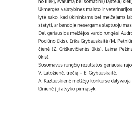
no kie­kį, šva­ru­mą bei so­ma­ti­nių ląs­te­lių kie­k
Uk­mer­gės vals­ty­bi­nės mais­to ir ve­te­ri­na­ri­jo
ly­tė sa­ko, kad ūki­nin­kams bei mel­žė­jams la­ba
sta­ty­ti, ar ban­do­je ne­ser­ga­ma slap­tuo­ju mas­t
Dėl ge­riau­sios mel­žė­jos var­do run­gė­si Aud­ro
Po­ciū­no ūkis), Eri­ka Gry­baus­kai­tė (M. Pet­niū­no
čie­nė (Z. Griškevičienės ūkis), Laima Pežinska
ūkis).
Su­su­ma­vus rung­čių re­zul­ta­tus ge­riau­sia ra­j
V. La­to­žie­nė, tre­čią – E. Gry­baus­kai­tė.
A. Kaz­laus­kie­nė mel­žė­jų kon­kur­se da­ly­vau­ja 
lū­nie­nė į jį at­vy­ko pir­mą­syk.