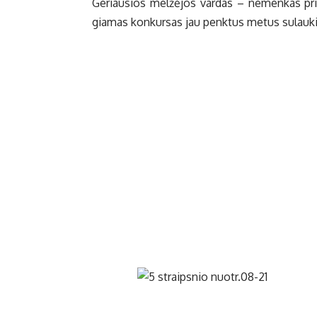
Ge­riau­sios mel­žė­jos var­das – ne­men­kas pri­p
gia­mas kon­kur­sas jau penk­tus me­tus su­lau­kia