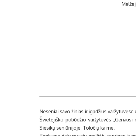
Melžėj
Ne­se­niai sa­vo ži­nias ir įgū­džius var­žy­tu­vė­s
Švie­tė­jiš­ko po­bū­džio var­žy­tu­vės „Ge­riau­s
Sie­si­kų se­niū­ni­jo­je, To­lu­čių kai­me.