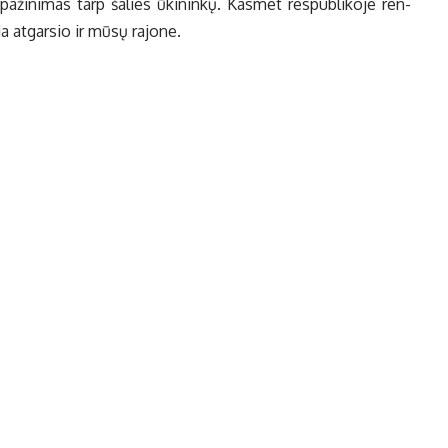
a­ži­ni­mas tarp ša­lies ūki­nin­kų. Kas­met res­pub­li­ko­je ren­
 at­gar­sio ir mū­sų ra­jo­ne.