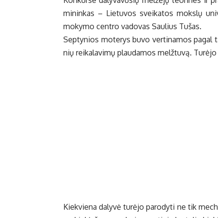
Kon­kur­se da­ly­va­vu­sių mel­žė­jų te­ori­nes ir pra
mi­nin­kas – Lie­tu­vos svei­ka­tos moks­lų uni­ver
mo­ky­mo cen­tro va­do­vas Sau­lius Tu­šas.
Sep­ty­nios mo­te­rys bu­vo ver­ti­na­mos pa­gal tai,
nių rei­ka­la­vi­mų plau­da­mos melž­tu­vą. Tu­rė­jo at
Kiek­vie­na da­ly­vė tu­rė­jo pa­ro­dy­ti ne tik me­ch