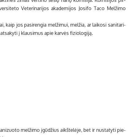
k­ti­nes ži­nias ver­ti­no še­šių na­rių ko­mi­si­ja. Ko­mi­si­jos pir­
­si­te­to Ve­te­ri­na­ri­jos aka­de­mi­jos Jo­si­fo Ta­co Mel­ži­mo
 kaip jos pa­si­ren­gia mel­ži­mui, mel­žia, ar lai­ko­si sa­ni­ta­ri­
­sa­ky­ti į klau­si­mus apie kar­vės fi­zio­lo­gi­ją.
a­ni­zuo­to mel­ži­mo įgū­džius aikš­te­lė­je, bet ir nu­sta­ty­ti pie­