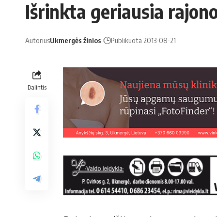
Iš­rink­ta ge­riau­sia ra­jo­n
Autorius
Ukmergės žinios
Publikuota 2013-08-21
Dalintis