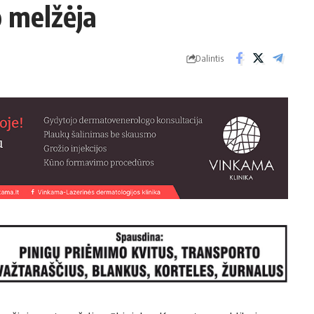
o mel­žė­ja
Dalintis