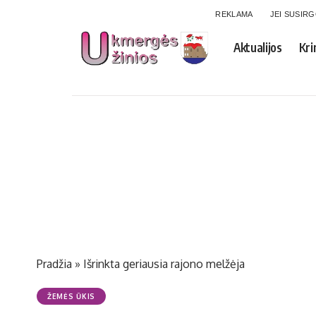
REKLAMA
JEI SUSIR
Aktualijos
Kri
Pradžia
»
Iš­rink­ta ge­riau­sia ra­jo­no mel­žė­ja
ŽEMĖS ŪKIS