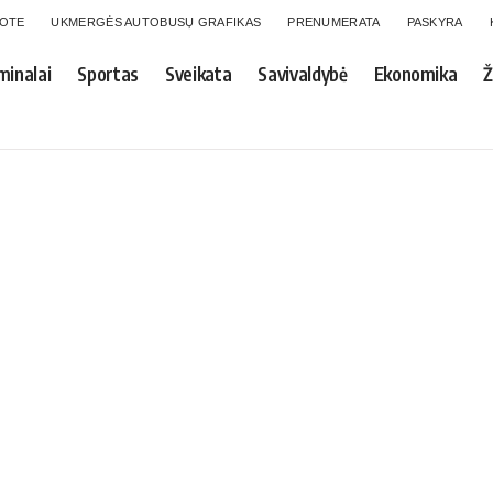
GOTE
UKMERGĖS AUTOBUSŲ GRAFIKAS
PRENUMERATA
PASKYRA
minalai
Sportas
Sveikata
Savivaldybė
Ekonomika
Ž