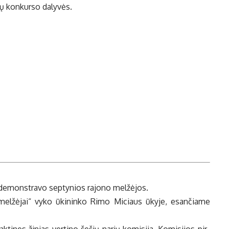
ų konkurso dalyvės.
e de­monst­ra­vo sep­ty­nios ra­jo­no mel­žė­jos.
i mel­žė­jai“ vy­ko ūki­nin­ko Ri­mo Mi­ciaus ūky­je, esan­čia­me