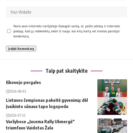
Noriu savo interneto naršyklėje išsaugoti vardą, el. pašto adresą ir interneto
puslapį, kad jų nebereiktų įvesti iš naujo, kai kitą kartą vėl norėsiu parašyti
komentarą.
Taip pat skaitykite
Iškovojo pergales
2026-08-03
Lietuvos čempionas pakeitė gyvenimą: dėl
įvaikinto sūnaus tapo logopedu
2026-07-23
Varžybose „Jusema Rally Ukmergė“
triumfavo Vaidotas Žala