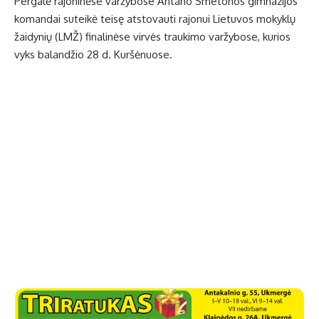
Pergalė rajoninėse varžybose Antano Smetonos gimnazijos
komandai suteikė teisę atstovauti rajonui Lietuvos mokyklų
žaidynių (LMŽ) finalinėse virvės traukimo varžybose, kurios
vyks balandžio 28 d. Kuršėnuose.