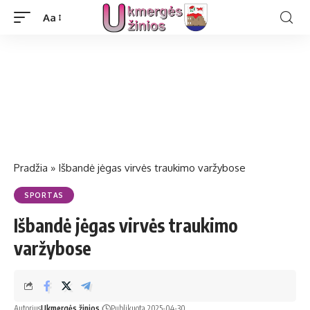
Aa
Pradžia
»
Išbandė jėgas virvės traukimo varžybose
SPORTAS
Išbandė jėgas virvės traukimo
varžybose
Autorius
Ukmergės žinios
Publikuota 2025-04-30