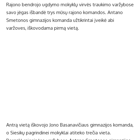
Rajono bendrojo ugdymo mokyklų virvės traukimo varžybose
savo jėgas išbandė trys mūsų rajono komandos. Antano
Smetonos gimnazijos komanda užtikrintai įveikė abi
varžoves, iškovodama pirmą vietą.
Antrą vietą iškovojo Jono Basanavičiaus gimnazijos komanda,
o Siesikų pagrindinei mokyklai atiteko trečia vieta.