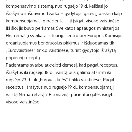
kompensavimo sistemą, nuo rugsėjo 19 d. keičiasi jo
išrašymo ir išdavimo tvarka – gydytojai galės jį paskirti kaip
kompensuojamąjį, o pacientai – jį įsigyti visose vaistinėse.
Iki šiol jis buvo perkamas Sveikatos apsaugos ministerijos
Ekstremalių sveikatai situacijų centro per Europos Komisijos
organizuojamus bendruosius pirkimus ir išduodamas tik
„Eurovaistinės“ tinklo vaistinėse, turint gydytojo išrašytą
popierinį receptą.
Pacientams svarbu atkreipti dėmesį, kad pagal receptus,
išrašytus iki rugsėjo 18 d., vaistą bus galima atsiimti iki
rugsėjo 23 d. tik „Eurovaistinės“ tinklo vaistinėse. Pagal
receptus, išrašytus nuo rugsėjo 19 d., kompensuojamąjį
vaistą Nirmatrelvirą / Ritonavirą pacientai galės įsigyti
visose vaistinėse.