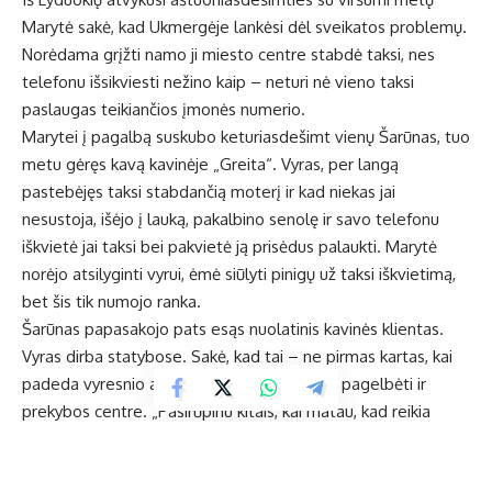
Marytė sakė, kad Ukmergėje lankėsi dėl sveikatos problemų.
Norėdama grįžti namo ji miesto centre stabdė taksi, nes
telefonu išsikviesti nežino kaip – neturi nė vieno taksi
paslaugas teikiančios įmonės numerio.
Marytei į pagalbą suskubo keturiasdešimt vienų Šarūnas, tuo
metu gėręs kavą kavinėje „Greita“. Vyras, per langą
pastebėjęs taksi stabdančią moterį ir kad niekas jai
nesustoja, išėjo į lauką, pakalbino senolę ir savo telefonu
iškvietė jai taksi bei pakvietė ją prisėdus palaukti. Marytė
norėjo atsilyginti vyrui, ėmė siūlyti pinigų už taksi iškvietimą,
bet šis tik numojo ranka.
Šarūnas papasakojo pats esąs nuolatinis kavinės klientas.
Vyras dirba statybose. Sakė, kad tai – ne pirmas kartas, kai
padeda vyresnio amžiaus žmogui. Yra tekę pagelbėti ir
prekybos centre. „Pasirūpinu kitais, kai matau, kad reikia
pagalbos“, – sakė jis. Vis tik ne visi pagalbą priima. Kiti
nepasitiki, bijo apgaulės ar būti apiplėšti.