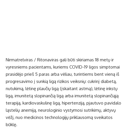
Nirmatrelviras / Ritonaviras gali būti skiriamas 18 metų ir
vyresniems pacientams, kuriems COVID-19 ligos simptomai
prasidėjo prieš 5 paras arba vėliau, turintiems bent vieną iš
progresavimo į sunkią ligą rizikos veiksnių: cukrinį diabetą,
nutukimą, lėtinę plaučių ligą (įskaitant astmą), lėtinę inkstų
ligą, imunitetą slopinančią ligą arba imunitetą slopinančiąją
terapiją, kardiovaskulinę ligą, hipertenziją, pjautuvo pavidalo
ląstelių anemiją, neurologinio vystymosi sutrikimų, aktyvų
vėžį, nuo medicinos technologijų priklausomą sveikatos
būklę.