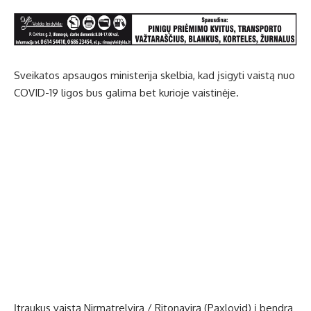
Sveikatos apsaugos ministerija skelbia, kad įsigyti vaistą nuo
COVID-19 ligos bus galima bet kurioje vaistinėje.
Įtraukus vaistą Nirmatrelvirą / Ritonavirą (Paxlovid) į bendrą