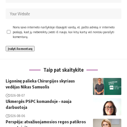
Noriu savo interneto naršyklėje išsaugoti vardą, el. pašto adresą ir interneto
puslapį, kad jų nebereiktų įvesti iš naujo, kai kitą kartą vėl norėsiu parašyti
komentarą.
Taip pat skaitykite
Ligoninę palieka Chirurgijos skyriaus
vedėjas Nikas Samuolis
2026-08-07
Ukmergės PSPC komandoje – nauja
darbuotoja
2026-08-06
Perspėja: atvažiuojamosios regos patikros