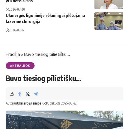
yra neteisėtos
2026-07-20
Ukmergės ligoninėje sėkmingai plėtojama
lazerinė chirurgija
2026-07-17
Pradžia
»
Buvo tiesiog pilietišku…
AKTUALIJOS
Buvo tiesiog pilietišku…
Autorius
Ukmergės žinios
Publikuota 2025-09-22