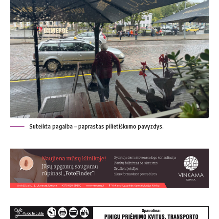
Suteikta pagalba – paprastas pilietiškumo pavyzdys.