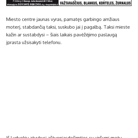
Miesto centre jaunas vyras, pamatęs garbingo amžiaus
moterį, stabdančią taksi, suskubo jai į pagalbą. Taksi mieste
kažin ar sustabdysi – šiais laikais pavėžėjimo paslaugą
įprasta užsisakyti telefonu.
Iš Lyduokių atvykusi aštuoniasdešimties su viršumi metų