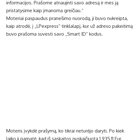
informacijos. Prašome atnaujinti savo adresą ir mes ją
pristatysime kaip įmanoma greičiau.“
Moteriai paspaudus pranešimo nuorodą, ji buvo nukreipta,
kaip atrodė, į „LPexpress“ tinklalapį, kur už adreso pakeitimą
buvo prašoma suvesti savo „Smart ID“ kodus.
Moteris įvykdė prašymą, ko tikrai neturėjo daryti. Po kiek
laiko ji pamatė, kad iš sąskaitos nuskaičiuota 1 935,11 Eur.