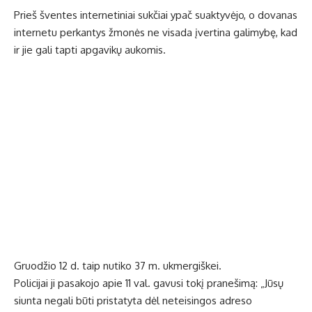
Prieš šventes internetiniai sukčiai ypač suaktyvėjo, o dovanas
internetu perkantys žmonės ne visada įvertina galimybę, kad
ir jie gali tapti apgavikų aukomis.
Gruodžio 12 d. taip nutiko 37 m. ukmergiškei.
Policijai ji pasakojo apie 11 val. gavusi tokį pranešimą: „Jūsų
siunta negali būti pristatyta dėl neteisingos adreso