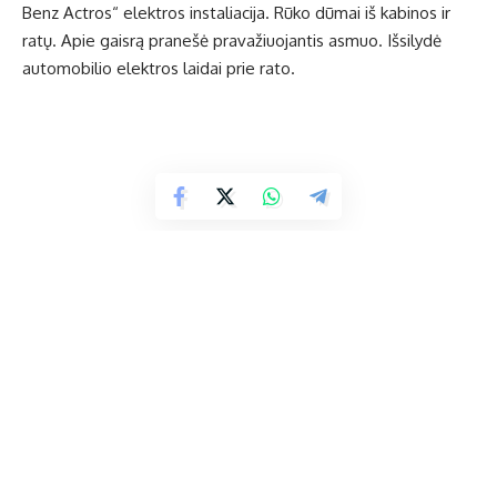
Benz Actros“ elektros instaliacija. Rūko dūmai iš kabinos ir
ratų. Apie gaisrą pranešė pravažiuojantis asmuo. Išsilydė
automobilio elektros laidai prie rato.
Praėjusią savaitę atlikti ir du gelbėjimo darbai.
Gruodžio 11 d. Ukmergėje, Kauno gatvėje, suteikta pagalba
nešant sunkiasvorį ligonį iš buto pirmame aukšte į greitosios
medicinos pagalbos automobilį. Gruodžio 9 d. Vidiškių