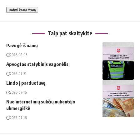
Taip pat skaitykite
Pavogė iš namų
2026-08-05
Apvogtas statybinis vagonėlis
2026-07-31
Lindo į parduotuvę
2026-07-16
Nuo internetinių sukčių nukentėjo
ukmergiškė
2026-07-16