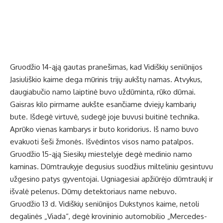
Gruodžio 14-ąją gautas pranešimas, kad Vidiškių seniūnijos
Jasiuliškio kaime dega mūrinis trijų aukštų namas. Atvykus,
daugiabučio namo laiptinė buvo uždūminta, rūko dūmai.
Gaisras kilo pirmame aukšte esančiame dviejų kambarių
bute. Išdegė virtuvė, sudegė joje buvusi buitinė technika.
Aprūko vienas kambarys ir buto koridorius. Iš namo buvo
evakuoti šeši žmonės. Išvėdintos visos namo patalpos.
Gruodžio 15-ąją Siesikų miestelyje degė medinio namo
kaminas. Dūmtraukyje degusius suodžius milteliniu gesintuvu
užgesino patys gyventojai. Ugniagesiai apžiūrėjo dūmtraukį ir
išvalė pelenus. Dūmų detektoriaus name nebuvo.
Gruodžio 13 d. Vidiškių seniūnijos Dukstynos kaime, netoli
degalinės „Viada“, degė krovininio automobilio „Mercedes-