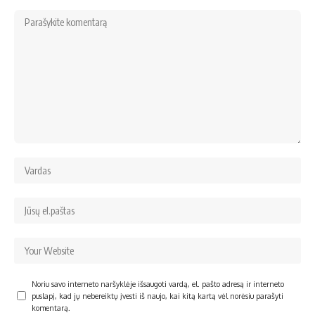
Noriu savo interneto naršyklėje išsaugoti vardą, el. pašto adresą ir interneto
puslapį, kad jų nebereiktų įvesti iš naujo, kai kitą kartą vėl norėsiu parašyti
komentarą.