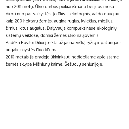
nuo 2011 metų. Ūkio darbus puikiai išmano bei juos moka
dirbti nuo pat vaikystės. Jo ūkis – ekologinis, valdo daugiau
kaip 200 hektarų žemės, augina rugius, kviečius, miežius,
žirnius, kitus augalus. Dalyvauja kompleksinėse ekologinių
sistemų veiklose, domisi žemės ūkio naujovėmis.
Padėka Povilui Diliui įteikta už jaunatvišką ryžtą ir pažangaus
augalininkystės ūkio kūrimą.
2010 metais jis pradėjo ūkininkauti nedideliame apleistame
žemės sklype Mišniūnų kaime, Šešuolių seniūnijoje.