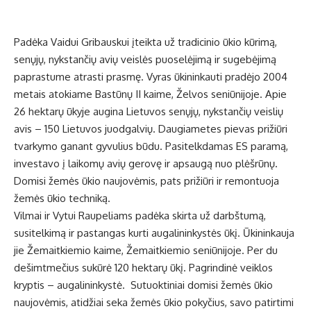
Padėka Vaidui Gribauskui įteikta už tradicinio ūkio kūrimą,
senųjų, nykstančių avių veislės puoselėjimą ir sugebėjimą
paprastume atrasti prasmę. Vyras ūkininkauti pradėjo 2004
metais atokiame Bastūnų II kaime, Želvos seniūnijoje. Apie
26 hektarų ūkyje augina Lietuvos senųjų, nykstančių veislių
avis – 150 Lietuvos juodgalvių. Daugiametes pievas prižiūri
tvarkymo ganant gyvulius būdu. Pasitelkdamas ES paramą,
investavo į laikomų avių gerovę ir apsaugą nuo plėšrūnų.
Domisi žemės ūkio naujovėmis, pats prižiūri ir remontuoja
žemės ūkio techniką.
Vilmai ir Vytui Raupeliams padėka skirta už darbštumą,
susitelkimą ir pastangas kurti augalininkystės ūkį. Ūkininkauja
jie Žemaitkiemio kaime, Žemaitkiemio seniūnijoje. Per du
dešimtmečius sukūrė 120 hektarų ūkį. Pagrindinė veiklos
kryptis – augalininkystė. Sutuoktiniai domisi žemės ūkio
naujovėmis, atidžiai seka žemės ūkio pokyčius, savo patirtimi