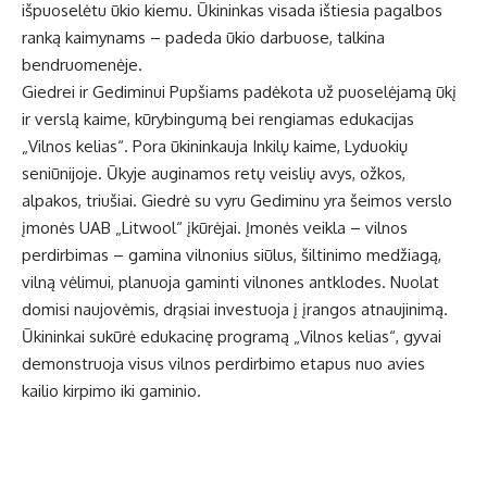
išpuoselėtu ūkio kiemu. Ūkininkas visada ištiesia pagalbos
ranką kaimynams – padeda ūkio darbuose, talkina
bendruomenėje.
Giedrei ir Gediminui Pupšiams padėkota už puoselėjamą ūkį
ir verslą kaime, kūrybingumą bei rengiamas edukacijas
„Vilnos kelias“. Pora ūkininkauja Inkilų kaime, Lyduokių
seniūnijoje. Ūkyje auginamos retų veislių avys, ožkos,
alpakos, triušiai. Giedrė su vyru Gediminu yra šeimos verslo
įmonės UAB „Litwool“ įkūrėjai. Įmonės veikla – vilnos
perdirbimas – gamina vilnonius siūlus, šiltinimo medžiagą,
vilną vėlimui, planuoja gaminti vilnones antklodes. Nuolat
domisi naujovėmis, drąsiai investuoja į įrangos atnaujinimą.
Ūkininkai sukūrė edukacinę programą „Vilnos kelias“, gyvai
demonstruoja visus vilnos perdirbimo etapus nuo avies
kailio kirpimo iki gaminio.