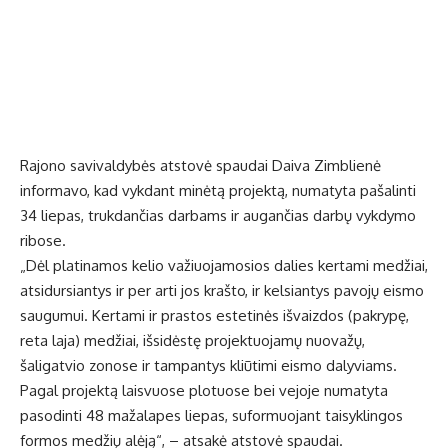
Rajono savivaldybės atstovė spaudai Daiva Zimblienė
informavo, kad vykdant minėtą projektą, numatyta pašalinti
34 liepas, trukdančias darbams ir augančias darbų vykdymo
ribose.
„Dėl platinamos kelio važiuojamosios dalies kertami medžiai,
atsidursiantys ir per arti jos krašto, ir kelsiantys pavojų eismo
saugumui. Kertami ir prastos estetinės išvaizdos (pakrypę,
reta laja) medžiai, išsidėstę projektuojamų nuovažų,
šaligatvio zonose ir tampantys kliūtimi eismo dalyviams.
Pagal projektą laisvuose plotuose bei vejoje numatyta
pasodinti 48 mažalapes liepas, suformuojant taisyklingos
formos medžių alėją“, – atsakė atstovė spaudai.