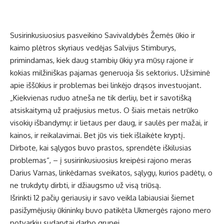
Susirinkusiuosius pasveikino Savivaldybės Žemės ūkio ir
kaimo plėtros skyriaus vedėjas Salvijus Stimburys,
primindamas, kiek daug stambių ūkių yra mūsų rajone ir
kokias milžiniškas pajamas generuoja šis sektorius. Užsiminė
apie iššūkius ir problemas bei linkėjo drąsos investuojant.
„Kiekvienas ruduo atneša ne tik derlių, bet ir savotišką
atsiskaitymą už praėjusius metus. O šiais metais netrūko
visokių išbandymų: ir lietaus per daug, ir saulės per mažai, ir
kainos, ir reikalavimai. Bet jūs vis tiek išlaikėte kryptį.
Dirbote, kai sąlygos buvo prastos, sprendėte iškilusias
problemas“, – į susirinkusiuosius kreipėsi rajono meras
Darius Varnas, linkėdamas sveikatos, sąlygų, kurios padėtų, o
ne trukdytų dirbti, ir džiaugsmo už visą triūsą.
Išrinkti 12 pačių geriausių ir savo veikla labiausiai šiemet
pasižymėjusių ūkininkų buvo patikėta Ukmergės rajono mero
potvarkiu sudarytai darbo grupei.