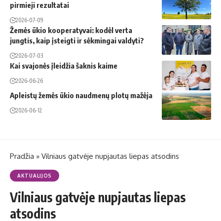
pirmieji rezultatai
2026-07-09
Žemės ūkio kooperatyvai: kodėl verta
jungtis, kaip įsteigti ir sėkmingai valdyti?
2026-07-03
Kai svajonės įleidžia šaknis kaime
2026-06-26
Apleistų žemės ūkio naudmenų plotų mažėja
2026-06-12
Pradžia
»
Vilniaus gatvėje nupjautas liepas atsodins
AKTUALIJOS
Vilniaus gatvėje nupjautas liepas
atsodins