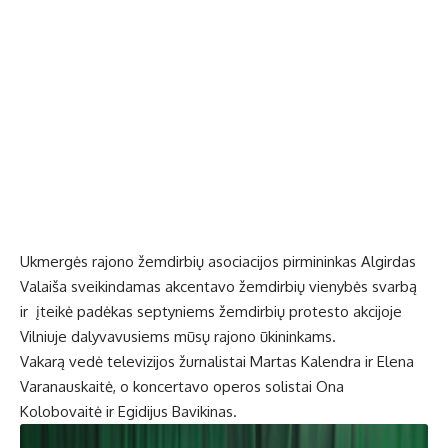
Ukmergės rajono žemdirbių asociacijos pirmininkas Algirdas
Valaiša sveikindamas akcentavo žemdirbių vienybės svarbą
ir įteikė padėkas septyniems žemdirbių protesto akcijoje
Vilniuje dalyvavusiems mūsų rajono ūkininkams.
Vakarą vedė televizijos žurnalistai Martas Kalendra ir Elena
Varanauskaitė, o koncertavo operos solistai Ona
Kolobovaitė ir Egidijus Bavikinas.