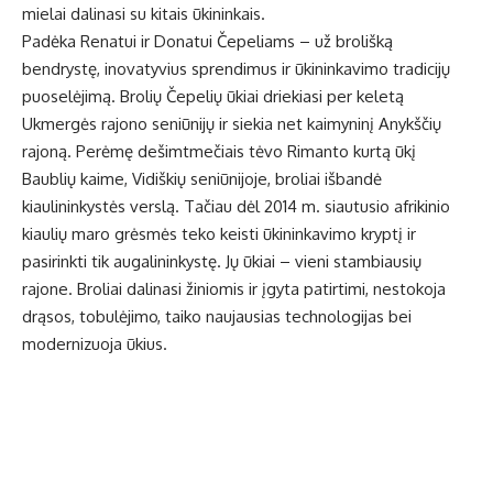
mielai dalinasi su kitais ūkininkais.
Padėka Renatui ir Donatui Čepeliams – už brolišką
bendrystę, inovatyvius sprendimus ir ūkininkavimo tradicijų
puoselėjimą. Brolių Čepelių ūkiai driekiasi per keletą
Ukmergės rajono seniūnijų ir siekia net kaimyninį Anykščių
rajoną. Perėmę dešimtmečiais tėvo Rimanto kurtą ūkį
Baublių kaime, Vidiškių seniūnijoje, broliai išbandė
kiaulininkystės verslą. Tačiau dėl 2014 m. siautusio afrikinio
kiaulių maro grėsmės teko keisti ūkininkavimo kryptį ir
pasirinkti tik augalininkystę. Jų ūkiai – vieni stambiausių
rajone. Broliai dalinasi žiniomis ir įgyta patirtimi, nestokoja
drąsos, tobulėjimo, taiko naujausias technologijas bei
modernizuoja ūkius.