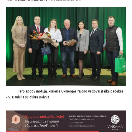
Tarp apdovanotųjų, kuriems Ukmergės rajono vadovai įteikė padėkas,
– S. Daniulis su dukra Deivija.