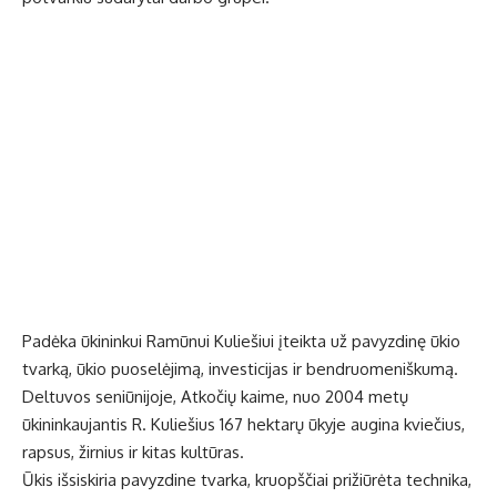
Padėka ūkininkui Ramūnui Kuliešiui įteikta už pavyzdinę ūkio
tvarką, ūkio puoselėjimą, investicijas ir bendruomeniškumą.
Deltuvos seniūnijoje, Atkočių kaime, nuo 2004 metų
ūkininkaujantis R. Kuliešius 167 hektarų ūkyje augina kviečius,
rapsus, žirnius ir kitas kultūras.
Ūkis išsiskiria pavyzdine tvarka, kruopščiai prižiūrėta technika,