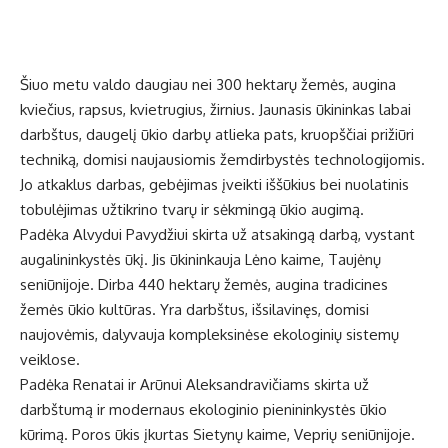
Šiuo metu valdo daugiau nei 300 hektarų žemės, augina
kviečius, rapsus, kvietrugius, žirnius. Jaunasis ūkininkas labai
darbštus, daugelį ūkio darbų atlieka pats, kruopščiai prižiūri
techniką, domisi naujausiomis žemdirbystės technologijomis.
Jo atkaklus darbas, gebėjimas įveikti iššūkius bei nuolatinis
tobulėjimas užtikrino tvarų ir sėkmingą ūkio augimą.
Padėka Alvydui Pavydžiui skirta už atsakingą darbą, vystant
augalininkystės ūkį. Jis ūkininkauja Lėno kaime, Taujėnų
seniūnijoje. Dirba 440 hektarų žemės, augina tradicines
žemės ūkio kultūras. Yra darbštus, išsilavinęs, domisi
naujovėmis, dalyvauja kompleksinėse ekologinių sistemų
veiklose.
Padėka Renatai ir Arūnui Aleksandravičiams skirta už
darbštumą ir modernaus ekologinio pienininkystės ūkio
kūrimą. Poros ūkis įkurtas Sietynų kaime, Veprių seniūnijoje.