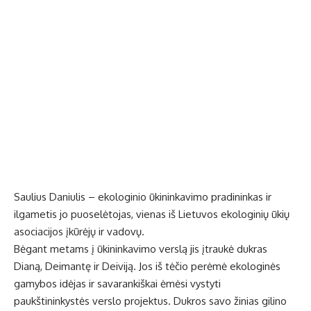
Saulius Daniulis – ekologinio ūkininkavimo pradininkas ir
ilgametis jo puoselėtojas, vienas iš Lietuvos ekologinių ūkių
asociacijos įkūrėjų ir vadovų.
Bėgant metams į ūkininkavimo verslą jis įtraukė dukras
Dianą, Deimantę ir Deiviją. Jos iš tėčio perėmė ekologinės
gamybos idėjas ir savarankiškai ėmėsi vystyti
paukštininkystės verslo projektus. Dukros savo žinias gilino