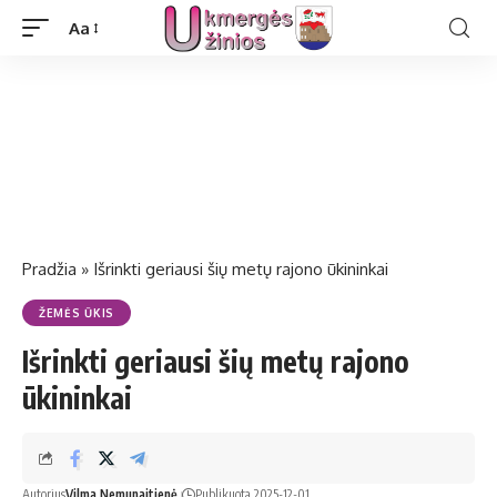
Aa
Pradžia
»
Išrinkti geriausi šių metų rajono ūkininkai
ŽEMĖS ŪKIS
Išrinkti geriausi šių metų rajono
ūkininkai
Autorius
Vilma Nemunaitienė
Publikuota 2025-12-01