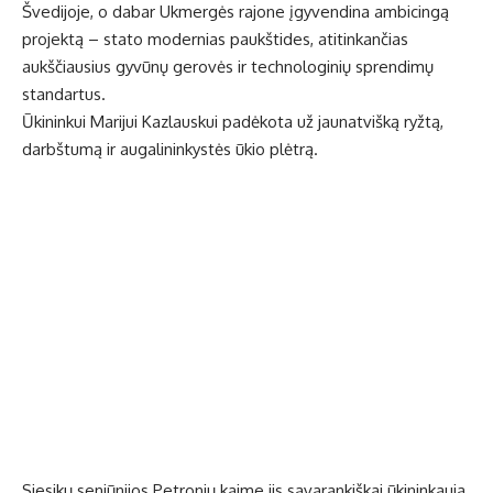
Švedijoje, o dabar Ukmergės rajone įgyvendina ambicingą
projektą – stato modernias paukštides, atitinkančias
aukščiausius gyvūnų gerovės ir technologinių sprendimų
standartus.
Ūkininkui Marijui Kazlauskui padėkota už jaunatvišką ryžtą,
darbštumą ir augalininkystės ūkio plėtrą.
Siesikų seniūnijos Petronių kaime jis savarankiškai ūkininkauja