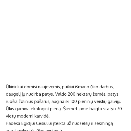
Ūkininkai domisi naujovėmis, puikiai išmano ūkio darbus,
daugelį jų nudirba patys. Valdo 200 hektarų žemės, patys
ruošia žolinius pašarus, augina iki 100 pieninių veislių galvijų.
Ūkis gamina ekologinį pieną. Šiemet jame baigta statyti 70
vietų moderni karvidė.
Padėka Egidijui Cesiuliui įteikta už nuoseklų ir sėkmingą
augalininkystės ūkio vystymą.