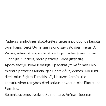
Padėkas, simbolines skulptūrėles, gėles ir po duonos kepalą
ūkininkams įteikė Ukmergės rajono savivaldybės meras D.
Varnas, administracijos direktorė Inga Pračkailė, vicemeras
Eugenijus Kuodelis, mero patarėja Goda Juzėnaitė.
Apdovanotųjų buvo ir daugiau: padėkas įteikė žemės ūkio
ministro patarėjas Mindaugas Petkevičius, Žemės ūkio rūmų
direktorius Sigitas Dimaitis, VšĮ Lietuvos žemės ūkio
konsultavimo tarnybos direktoriaus pavaduotojas Rimtautas
Petraitis.
Susirinkusiuosius sveikino Seimo narys Arūnas Dudėnas.