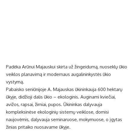
Padėka Arūnui Majauskui skirta už žingeidumą, nuoseklų ūkio
veiklos planavimą ir modernaus augalininkystės ūkio
vystymą.
Pabaisko seniūnijoje A. Majauskas ūkininkauja 600 hektarų
ūkyje, didžioji dalis ūkio – ekologinis. Auginami kviečiai,
avižos, rapsai, žirniai, pupos. Ūkininkas dalyvauja
kompleksinėse ekologinių sistemų veiklose, domisi
naujovėmis, dalyvauja seminaruose, mokymuose, o įgytas
žinias pritaiko nuosavame ūkyje.