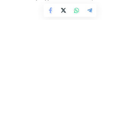
Taip pat informavo, kad už saugotinų želdinių kirtimą
apskaičiuota beveik 9 tūkst. eurų dydžio želdinių
atkuriamosios vertės kompensacija.
UŽ inf.