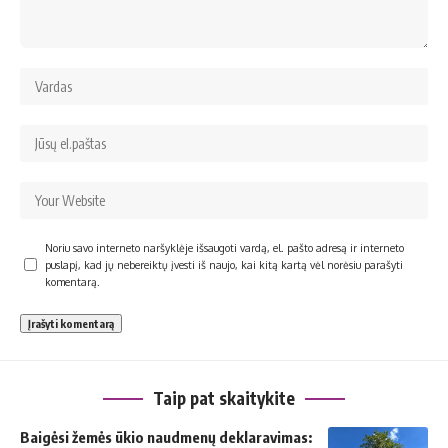
Noriu savo interneto naršyklėje išsaugoti vardą, el. pašto adresą ir interneto
puslapį, kad jų nebereiktų įvesti iš naujo, kai kitą kartą vėl norėsiu parašyti
komentarą.
Taip pat skaitykite
Baigėsi žemės ūkio naudmenų deklaravimas: