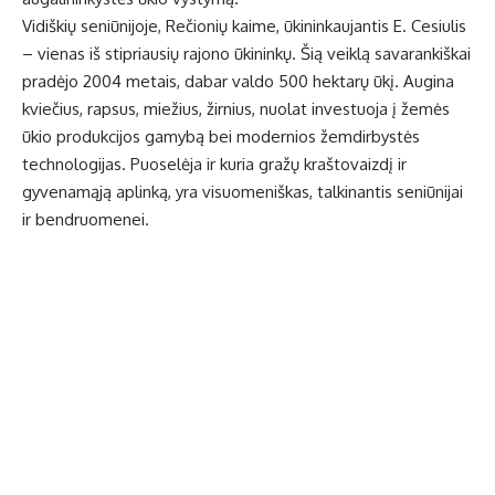
Vidiškių seniūnijoje, Rečionių kaime, ūkininkaujantis E. Cesiulis
– vienas iš stipriausių rajono ūkininkų. Šią veiklą savarankiškai
pradėjo 2004 metais, dabar valdo 500 hektarų ūkį. Augina
kviečius, rapsus, miežius, žirnius, nuolat investuoja į žemės
ūkio produkcijos gamybą bei modernios žemdirbystės
technologijas. Puoselėja ir kuria gražų kraštovaizdį ir
gyvenamąją aplinką, yra visuomeniškas, talkinantis seniūnijai
ir bendruomenei.